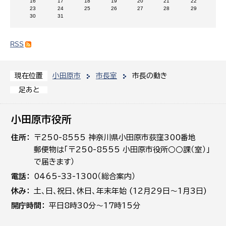
16
17
18
19
20
21
22
23
24
25
26
27
28
29
30
31
RSS
小田原市
市長室
市長の動き
現在位置
足あと
小田原市役所
住所
〒250-8555 神奈川県小田原市荻窪300番地
郵便物は「〒250-8555 小田原市役所○○課（室）」
で届きます）
電話
0465-33-1300（総合案内）
休み
土､日､祝日、休日、年末年始 (12月29日～1月3日)
開庁時間
平日8時30分～17時15分