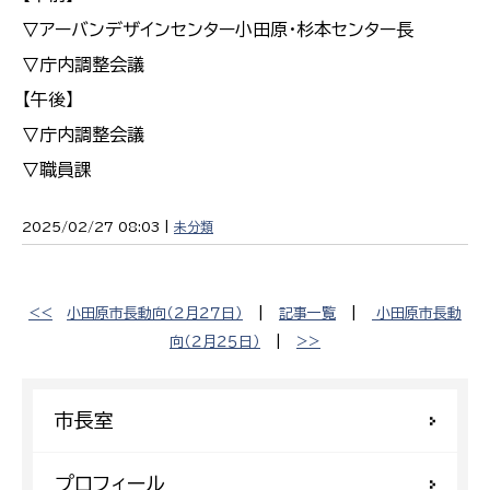
▽アーバンデザインセンター小田原・杉本センター長
▽庁内調整会議
【午後】
▽庁内調整会議
▽職員課
2025/02/27 08:03 |
未分類
<<
小田原市長動向（２月２７日）
|
記事一覧
|
小田原市長動
向（２月２５日）
|
>>
市長室
プロフィール