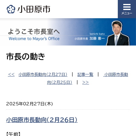
メニュー
市長の動き
<<
小田原市長動向（２月２７日）
|
記事一覧
|
小田原市長動
向（２月２５日）
|
>>
2025年02月27日(木)
小田原市長動向（２月２６日）
【午前】