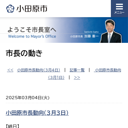
メニュー
市長の動き
<<
小田原市長動向（３月４日）
|
記事一覧
|
小田原市長動向
（３月１日）
|
>>
2025年03月04日(火)
小田原市長動向（３月３日）
【終日】