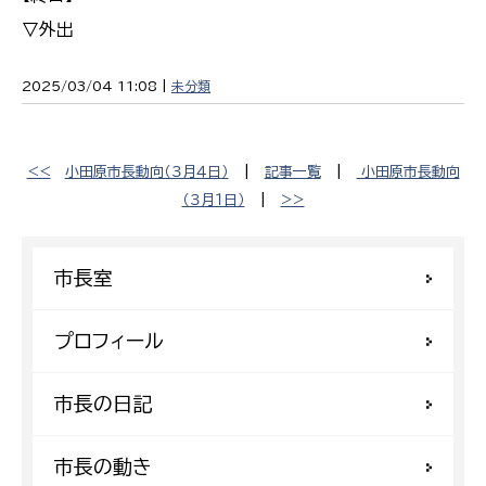
▽外出
2025/03/04 11:08 |
未分類
<<
小田原市長動向（３月４日）
|
記事一覧
|
小田原市長動向
（３月１日）
|
>>
市長室
プロフィール
市長の日記
市長の動き