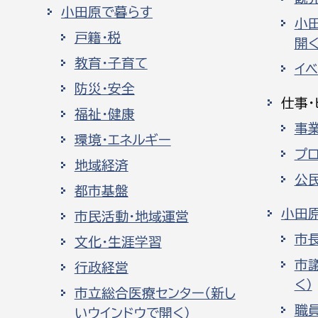
小田原で暮らす
小
戸籍・税
開く
教育・子育て
イ
防災・安全
仕事・
福祉・健康
事
環境・エネルギー
プ
地域経済
公
都市基盤
小田
市民活動・地域運営
市
文化・生涯学習
市
行政経営
く）
市立総合医療センター（新し
職
いウインドウで開く）