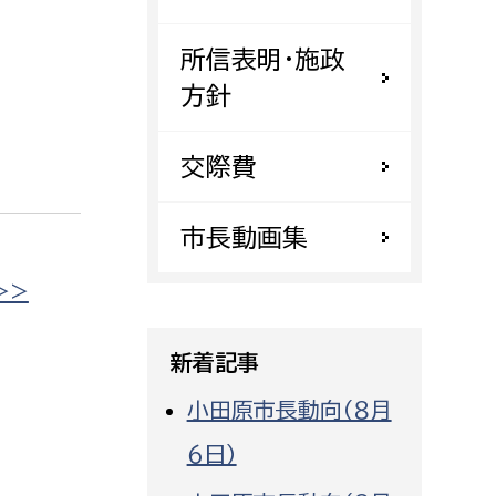
都市政策課
所信表明・施政
都市計画課
方針
地域交通課
建築指導課
交際費
開発審査課
市長動画集
ー
消防
>>
消防総務課
新着記事
課
予防課
課
警防計画課
小田原市長動向（８月
救急課
６日）
情報司令課