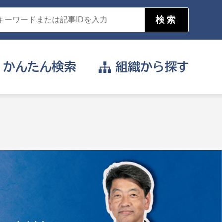
かんたん
検索
組織から
探す
目的を選択
公営事業部
支援や給付を受けたい
消防
事業課
届け出や申請をしたい
証明書がほしい