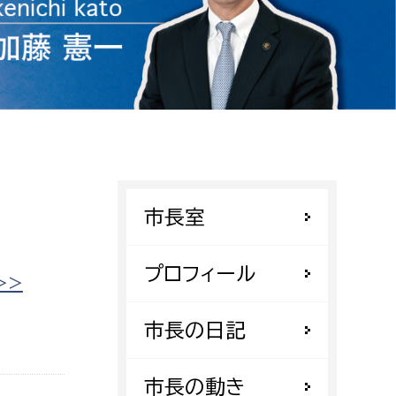
相談をしたい
支払いをしたい
働きたい
環境部
環境政策課
遊びたい
ゼロカーボン推進課
市長室
小田原のことを知りたい
環境保護課
環境事業センター
プロフィール
イベント・講座などに参加したい
>>
務所
市長の日記
まちづくりに関わりたい
都市部
市長の動き