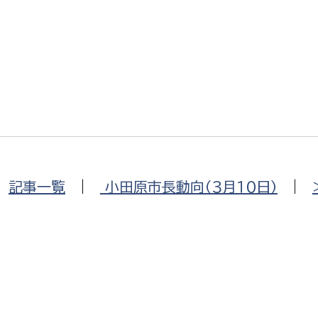
政策課
産業政策課
観光
若者支援課
観光課
農政課
消防
水産海浜課
病院
市議会
理者
市立総合医療センタ
|
記事一覧
|
小田原市長動向（３月１０日）
|
患者サポートセンター
病院管理局：経営管理
病院管理局：施設用度
病院管理局：医事課