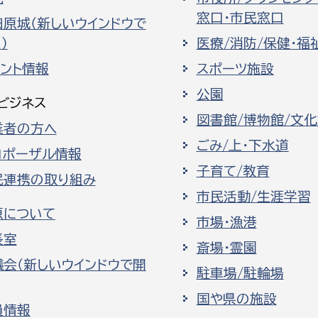
窓口・市民窓口
田原城（新しいウインドウで
）
医療/消防/保健・福
ベント情報
スポーツ施設
公園
ビジネス
図書館/博物館/文
業者の方へ
ごみ/上・下水道
ロポーザル情報
子育て/教育
民連携の取り組み
市民活動/生涯学習
原について
市場・漁港
長室
斎場・霊園
議会（新しいウインドウで開
駐車場/駐輪場
国や県の施設
員情報