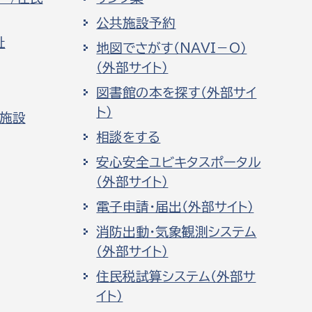
公共施設予約
祉
地図でさがす（NAVI－O）
（外部サイト）
図書館の本を探す（外部サイ
ト）
化施設
相談をする
安心安全ユビキタスポータル
（外部サイト）
電子申請・届出（外部サイト）
消防出動・気象観測システム
（外部サイト）
住民税試算システム（外部サ
イト）