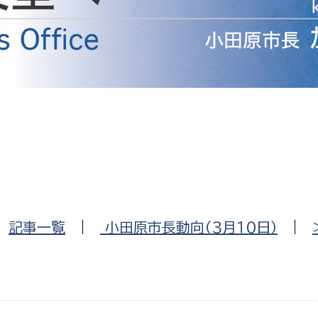
防災・安全
市税総務課
市民税課
福祉・健康
資産税課
環境・エネルギー
文化部
策課
文化政策課
地域経済
生涯学習課
都市基盤
文化財課
図書館
文化・生涯学習
|
記事一覧
|
小田原市長動向（３月１０日）
|
スポーツ課
小田原城総合管理事
市民活動・地域づくり
若者部
経済部
行政経営