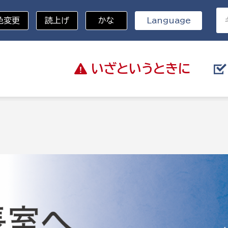
色変更
読上げ
かな
Language
いざと
いうときに
分野を選択
総務部
戸籍
災・ハザードマップ
避難場所
策課
総務課
税
職員課
ネジメント課
財産管理課
教育・子育て
ル推進課
契約検査課