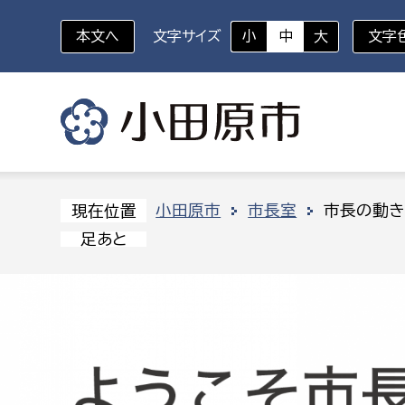
本文へ
文字サイズ
小
中
大
文字
いざというときに
対象者を選択
組織から探す
小田原市
市長室
市長の動き
現在位置
足あと
部に属さない室
企画部
新生児・乳幼児
休日救急外来
防
秘書室
企画政
幼稚園児・保育園児
広報広聴室
財政課
コンプライアンス推進室
資産マ
小・中学生
デジタ