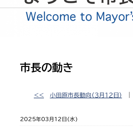
高校生・大学生など
若者
妊産婦
市民部
防災部
地域政策課
防災対
高齢者
市長の動き
地域安全課
障がい者
人権・男女共同参画課
戸籍住民課
傷病者
<<
小田原市長動向（３月１２日）
事業者
2025年03月12日(水)
福祉健康部
子ども
労働者