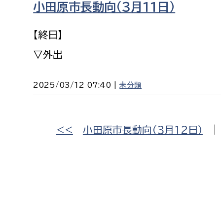
小田原市長動向（３月１１日）
福祉政策課
子ども
求職者
生活援護課
子ども
【終日】
高齢介護課
保育課
外国人
▽外出
障がい福祉課
保険課
ペット
2025/03/12 07:40 |
未分類
健康づくり課
建設部
会計管
<<
小田原市長動向（３月１２日）
建設政策課
出納室
国県事業推進課
土木管理課
道水路整備課
みどり公園課