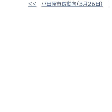
<<
小田原市長動向（３月２６日）
建築課
上下水道局
教育部
経営総務課
教育総
給排水業務課
保健給
水道整備課
教育指
下水道整備課
浄水管理課
農業委員会事務局
議会局
農業委員会事務局
議会総