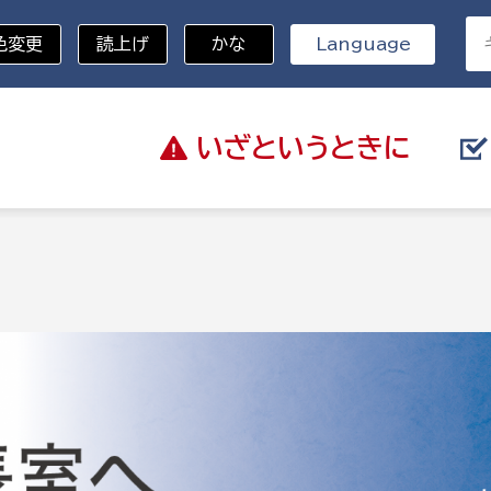
色変更
読上げ
かな
Language
いざと
いうときに
分野を選択
総務部
戸籍
災・ハザードマップ
避難場所
策課
総務課
税
職員課
ネジメント課
財産管理課
教育・子育て
ル推進課
契約検査課