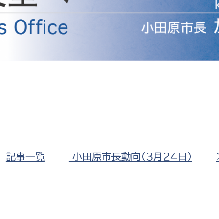
防災・安全
市税総務課
市民税課
福祉・健康
資産税課
環境・エネルギー
文化部
策課
文化政策課
地域経済
生涯学習課
都市基盤
文化財課
図書館
文化・生涯学習
|
記事一覧
|
小田原市長動向（３月２４日）
|
スポーツ課
小田原城総合管理事
市民活動・地域づくり
若者部
経済部
行政経営