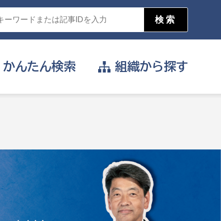
かんたん
検索
組織から
探す
目的を選択
公営事業部
支援や給付を受けたい
消防
事業課
届け出や申請をしたい
証明書がほしい