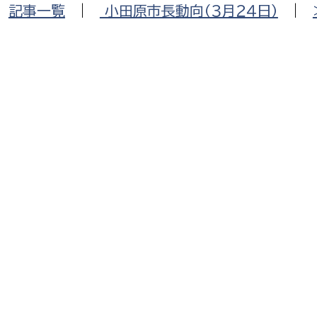
|
記事一覧
|
小田原市長動向（３月２４日）
|
選挙管理委員会事務
務課
選挙管理委員会事務
食課
導課
務課