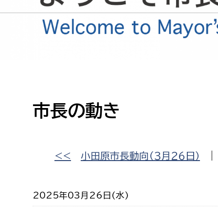
高校生・大学生など
若者
妊産婦
市民部
防災部
地域政策課
防災対
高齢者
市長の動き
地域安全課
障がい者
人権・男女共同参画課
戸籍住民課
傷病者
<<
小田原市長動向（３月２６日）
事業者
2025年03月26日(水)
福祉健康部
子ども
労働者