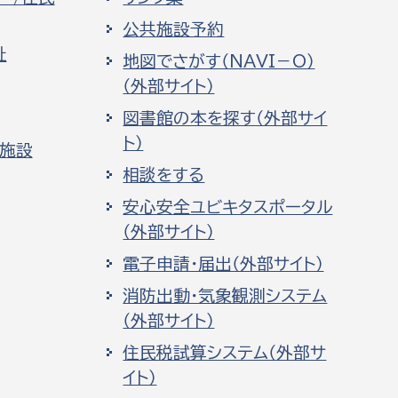
公共施設予約
祉
地図でさがす（NAVI－O）
（外部サイト）
図書館の本を探す（外部サイ
ト）
化施設
相談をする
安心安全ユビキタスポータル
（外部サイト）
電子申請・届出（外部サイト）
消防出動・気象観測システム
（外部サイト）
住民税試算システム（外部サ
イト）