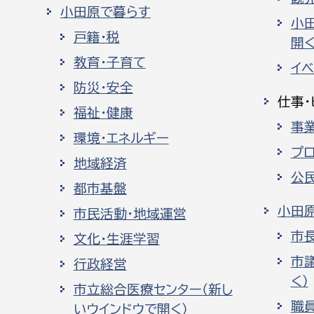
小田原で暮らす
小
戸籍・税
開く
教育・子育て
イ
防災・安全
仕事・
福祉・健康
事
環境・エネルギー
プ
地域経済
公
都市基盤
小田
市民活動・地域運営
市
文化・生涯学習
市
行政経営
く）
市立総合医療センター（新し
職
いウインドウで開く）