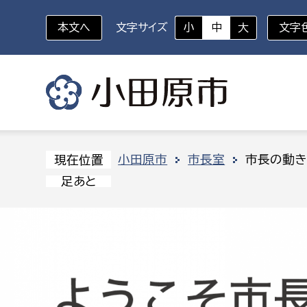
本文へ
文字サイズ
小
中
大
文字
いざというときに
対象者を選択
組織から探す
小田原市
市長室
市長の動き
現在位置
足あと
部に属さない室
企画部
新生児・乳幼児
休日救急外来
防
秘書室
企画政
幼稚園児・保育園児
広報広聴室
財政課
コンプライアンス推進室
資産マ
小・中学生
デジタ