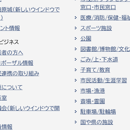
窓口・市民窓口
田原城（新しいウインドウで
）
医療/消防/保健・福
ベント情報
スポーツ施設
公園
ビジネス
図書館/博物館/文
業者の方へ
ごみ/上・下水道
ロポーザル情報
子育て/教育
民連携の取り組み
市民活動/生涯学習
原について
市場・漁港
長室
斎場・霊園
議会（新しいウインドウで開
駐車場/駐輪場
国や県の施設
員情報