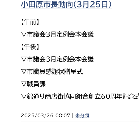
小田原市長動向（３月２５日）
福祉政策課
子ども
求職者
生活援護課
子ども
【午前】
高齢介護課
保育課
外国人
▽市議会３月定例会本会議
障がい福祉課
【午後】
保険課
ペット
▽市議会３月定例会本会議
健康づくり課
▽市職員感謝状贈呈式
建設部
会計管
▽職員課
建設政策課
出納室
▽錦通り商店街協同組合創立６０周年記念
国県事業推進課
土木管理課
2025/03/26 08:07 |
未分類
道水路整備課
みどり公園課