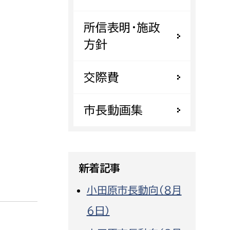
都市政策課
所信表明・施政
都市計画課
方針
地域交通課
建築指導課
交際費
開発審査課
市長動画集
ー
消防
消防総務課
新着記事
課
予防課
課
警防計画課
小田原市長動向（８月
救急課
６日）
情報司令課