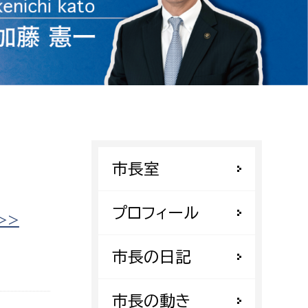
相談をしたい
支払いをしたい
働きたい
環境部
環境政策課
遊びたい
ゼロカーボン推進課
市長室
小田原のことを知りたい
環境保護課
環境事業センター
プロフィール
イベント・講座などに参加したい
>>
務所
市長の日記
まちづくりに関わりたい
都市部
市長の動き