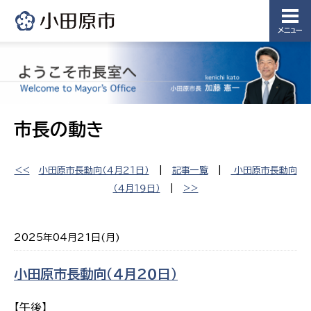
メニュー
市長の動き
<<
小田原市長動向（４月２１日）
|
記事一覧
|
小田原市長動向
（４月１９日）
|
>>
2025年04月21日(月)
小田原市長動向（４月２０日）
【午後】