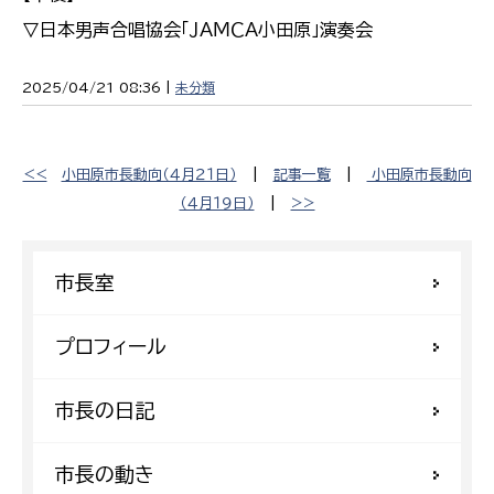
▽日本男声合唱協会「ＪＡＭＣＡ小田原」演奏会
2025/04/21 08:36 |
未分類
<<
小田原市長動向（４月２１日）
|
記事一覧
|
小田原市長動向
（４月１９日）
|
>>
市長室
プロフィール
市長の日記
市長の動き