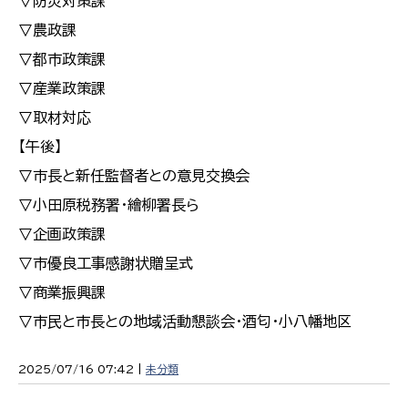
▽防災対策課
▽農政課
▽都市政策課
▽産業政策課
▽取材対応
【午後】
▽市長と新任監督者との意見交換会
▽小田原税務署・繪柳署長ら
▽企画政策課
▽市優良工事感謝状贈呈式
▽商業振興課
▽市民と市長との地域活動懇談会・酒匂・小八幡地区
2025/07/16 07:42 |
未分類