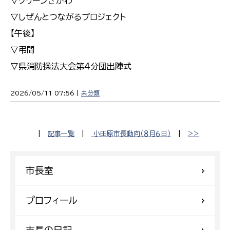
▽クリーンさかわ
▽しぜんとつながるプロジェクト
【午後】
▽弔問
▽県消防操法大会第４分団出陣式
2026/05/11 07:56 |
未分類
|
記事一覧
|
小田原市長動向（８月６日）
|
>>
市長室
プロフィール
市長の日記