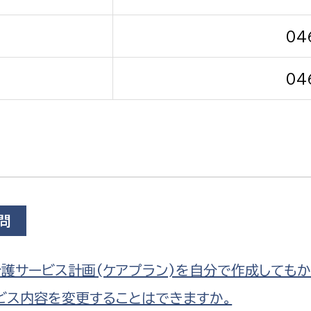
04
04
選挙管理委員会事務
務課
選挙管理委員会事務
食課
導課
問
護サービス計画(ケアプラン)を自分で作成してもか
ビス内容を変更することはできますか。
務課