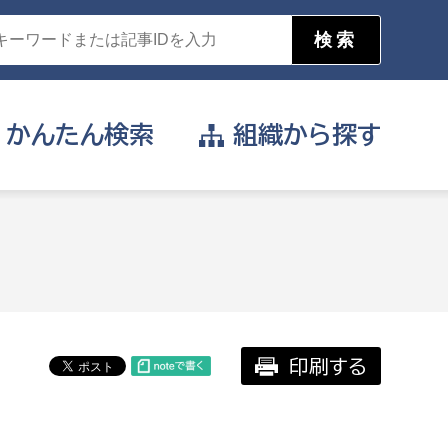
かんたん
検索
組織から
探す
目的を選択
公営事業部
支援や給付を受けたい
消防
事業課
届け出や申請をしたい
印刷する
証明書がほしい