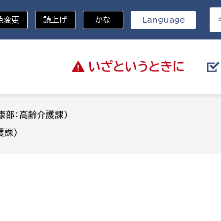
色変更
読上げ
かな
Language
いざと
いうときに
分野を選択
康部：高齢介護課)
護課)
総務部
戸籍
災・ハザードマップ
避難場所
策課
総務課
税
職員課
ネジメント課
財産管理課
教育・子育て
ル推進課
契約検査課