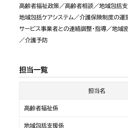
福祉政策課
子ども
高齢者福祉政策／高齢者相談／地域包括支
求職者
生活援護課
子ども
地域包括ケアシステム／介護保険制度の運
高齢介護課
保育課
サービス事業者との連絡調整・指導／地域
外国人
障がい福祉課
／介護予防
保険課
ペット
健康づくり課
担当一覧
建設部
会計管
建設政策課
出納室
担当名
国県事業推進課
土木管理課
高齢者福祉係
道水路整備課
みどり公園課
地域包括支援係