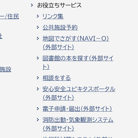
お役立ちサービス
ー/住民
リンク集
公共施設予約
祉
地図でさがす（NAVI－O）
（外部サイト）
図書館の本を探す（外部サイ
ト）
化施設
相談をする
安心安全ユビキタスポータル
（外部サイト）
電子申請・届出（外部サイト）
消防出動・気象観測システム
（外部サイト）