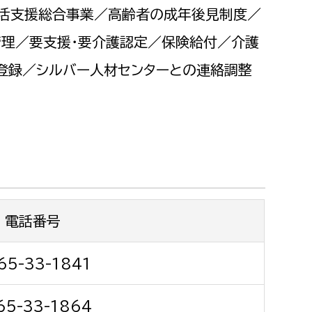
都市政策課
生活支援総合事業／高齢者の成年後見制度／
都市計画課
理／要支援・要介護認定／保険給付／介護
地域交通課
登録／シルバー人材センターとの連絡調整
建築指導課
開発審査課
ー
消防
消防総務課
電話番号
課
予防課
課
警防計画課
65-33-1841
救急課
情報司令課
65-33-1864