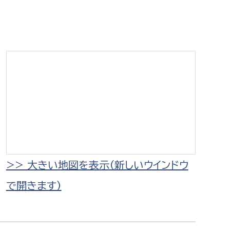
相談をしたい
支払いをしたい
働きたい
環境部
環境政策課
遊びたい
ゼロカーボン推進課
小田原のことを知りたい
環境保護課
環境事業センター
イベント・講座などに参加したい
>> 大きい地図を表示（新しいウインドウ
で開きます）
務所
まちづくりに関わりたい
都市部