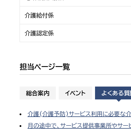
建築課
介護給付係
介護認定係
上下水道局
教育部
経営総務課
教育総
給排水業務課
保健給
担当ページ一覧
水道整備課
教育指
下水道整備課
総合案内
イベント
よくある質
浄水管理課
農業委員会事務局
議会局
介護(介護予防)サービス利用に必要な介
月の途中で、サービス提供事業所やサー
農業委員会事務局
議会総