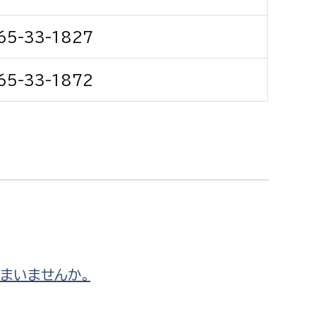
消防課
65-33-1827
警防第1課
警防第2課
65-33-1872
局
監査事務局
局
監査事務局
まいませんか。