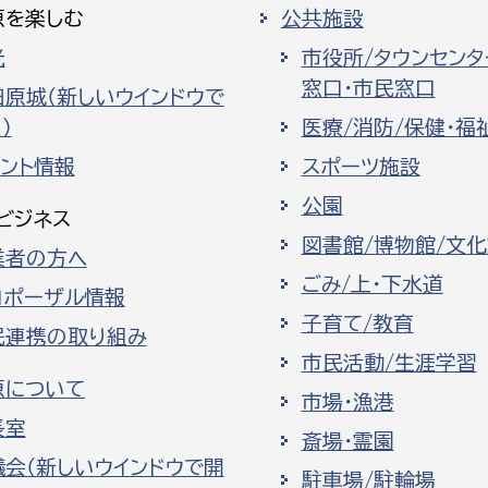
原を楽しむ
公共施設
光
市役所/タウンセンタ
窓口・市民窓口
田原城（新しいウインドウで
）
医療/消防/保健・福
ベント情報
スポーツ施設
公園
ビジネス
図書館/博物館/文
業者の方へ
ごみ/上・下水道
ロポーザル情報
子育て/教育
民連携の取り組み
市民活動/生涯学習
原について
市場・漁港
長室
斎場・霊園
議会（新しいウインドウで開
駐車場/駐輪場