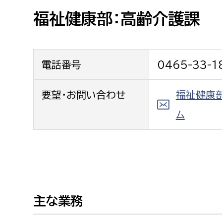
高校生・大学生など
福祉健康部：高齢介護課
若者
電話番号
0465-33-1
妊産婦
市民部
防災部
地域政策課
要望・お問い合わせ
福祉健康
防災対
高齢者
地域安全課
ム
障がい者
人権・男女共同参画課
戸籍住民課
傷病者
事業者
主な業務
福祉健康部
子ども
労働者