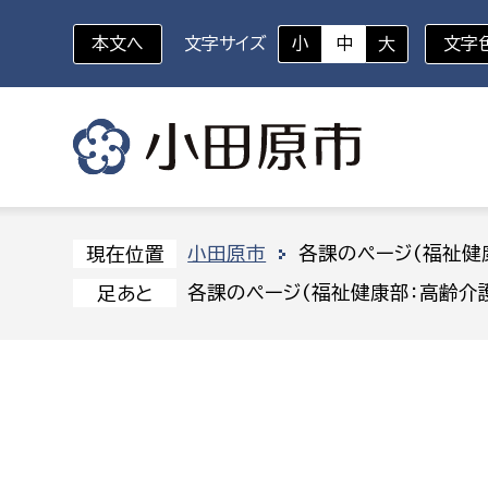
本文へ
文字サイズ
小
中
大
文字
いざというときに
対象者を選択
組織から探す
小田原市
各課のページ(福祉健
現在位置
各課のページ(福祉健康部：高齢介
足あと
部に属さない室
企画部
新生児・乳幼児
休日救急外来
防
秘書室
企画政
幼稚園児・保育園児
広報広聴室
財政課
コンプライアンス推進室
資産マ
小・中学生
デジタ