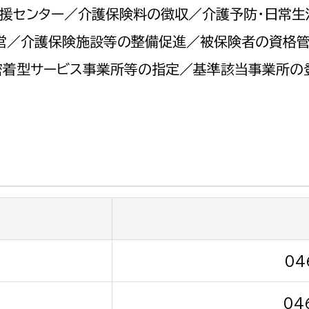
政策課
産業政策課
援センター／介護保険料の徴収／介護予防・日常
観光
若者支援課
観光課
営／介護保険施設等の整備促進／被保険者の資格管
農政課
密着型サービス事業所等の指定／基準該当事業所の
消防
水産海浜課
病院
市議会
理者
市立総合医療センタ
患者サポートセンター
病院管理局：経営管理
病院管理局：施設用度
04
病院管理局：医事課
04