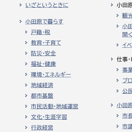
いざというときに
小田
観
小田原で暮らす
小
戸籍・税
開く
教育・子育て
イ
防災・安全
仕事・
福祉・健康
事
環境・エネルギー
プ
地域経済
公
都市基盤
小田
市民活動・地域運営
市
文化・生涯学習
市
行政経営