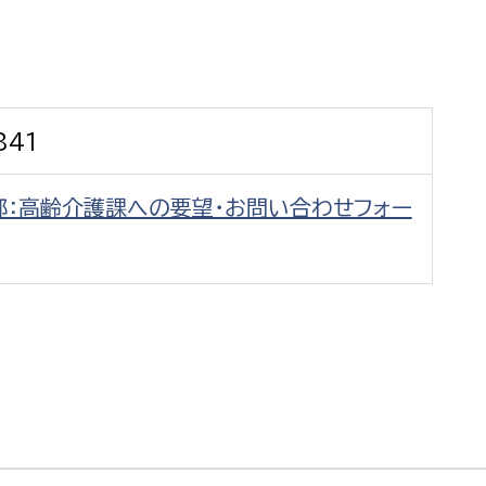
防災・安全
市税総務課
市民税課
福祉・健康
資産税課
841
環境・エネルギー
文化部
部：高齢介護課への要望・お問い合わせフォー
策課
文化政策課
地域経済
生涯学習課
都市基盤
文化財課
図書館
文化・生涯学習
スポーツ課
小田原城総合管理事
市民活動・地域づくり
若者部
経済部
行政経営