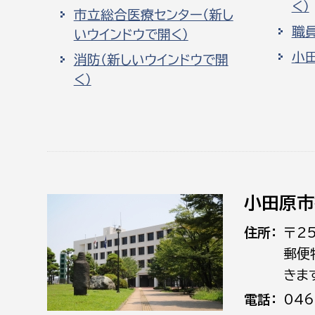
く）
市立総合医療センター（新し
職
いウインドウで開く）
小
消防（新しいウインドウで開
く）
小田原市
住所
〒2
郵便
きま
電話
046