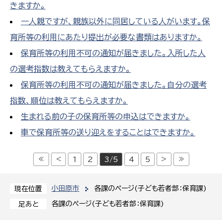
きますか。
一人親ですが、親族以外に同居している人がいます。保
育所等の利用にあたり提出が必要な書類はありますか。
保育所等の利用不可の通知が届きました。入所した人
の選考指数は教えてもらえますか。
保育所等の利用不可の通知が届きました。自分の選考
指数、順位は教えてもらえますか。
生まれる前の子の保育所等の申込はできますか。
車で保育所等の送り迎えをすることはできますか。
≪
<
>
≫
1
2
3/5
4
5
小田原市
各課のページ(子ども若者部：保育課)
現在位置
各課のページ(子ども若者部：保育課)
足あと