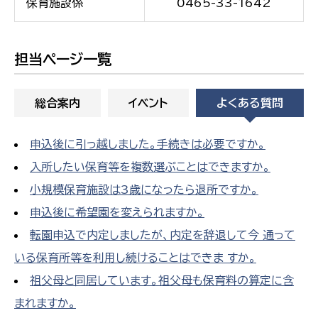
保育施設係
0465-33-1642
担当ページ一覧
総合案内
イベント
よくある質問
申込後に引っ越しました。手続きは必要ですか。
入所したい保育等を複数選ぶことはできますか。
小規模保育施設は3歳になったら退所ですか。
申込後に希望園を変えられますか。
転園申込で内定しましたが、内定を辞退して今 通って
いる保育所等を利用し続けることはできま すか。
祖父母と同居しています。祖父母も保育料の算定に含
まれますか。