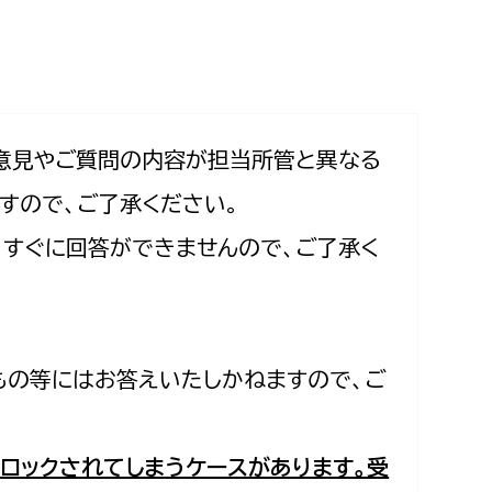
相談をしたい
支払いをしたい
働きたい
環境部
意見やご質問の内容が担当所管と異なる
すので、ご了承ください。
環境政策課
遊びたい
合、すぐに回答ができませんので、ご了承く
ゼロカーボン推進課
小田原のことを知りたい
環境保護課
環境事業センター
イベント・講座などに参加したい
もの等にはお答えいたしかねますので、ご
務所
まちづくりに関わりたい
都市部
ロックされてしまうケースがあります。受