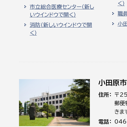
く）
市立総合医療センター（新し
職
いウインドウで開く）
小
消防（新しいウインドウで開
く）
小田原市
住所
〒2
郵便
きま
電話
046