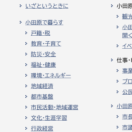
いざというときに
小田
観
小田原で暮らす
小
戸籍・税
開く
教育・子育て
イ
防災・安全
仕事・
福祉・健康
事
環境・エネルギー
プ
地域経済
公
都市基盤
小田
市民活動・地域運営
市
文化・生涯学習
市
行政経営