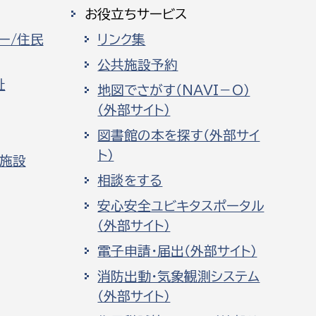
お役立ちサービス
ー/住民
リンク集
公共施設予約
祉
地図でさがす（NAVI－O）
（外部サイト）
図書館の本を探す（外部サイ
ト）
化施設
相談をする
安心安全ユビキタスポータル
（外部サイト）
電子申請・届出（外部サイト）
消防出動・気象観測システム
（外部サイト）