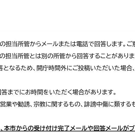
防災・安全
市税総務課
市民税課
福祉・健康
資産税課
環境・エネルギー
文化部
記の担当所管からメールまたは電話で回答します。ご
の担当所管とは別の所管から回答することがありま
策課
文化政策課
地域経済
の回答となるため、開庁時間外にご投稿いただいた場
生涯学習課
都市基盤
文化財課
図書館
回答までにお時間をいただく場合があります。
文化・生涯学習
スポーツ課
営業や勧誘、宗教に関するもの、誹謗中傷に類する
小田原城総合管理事
市民活動・地域づくり
若者部
経済部
、本市からの受け付け完了メールや回答メールがブ
行政経営