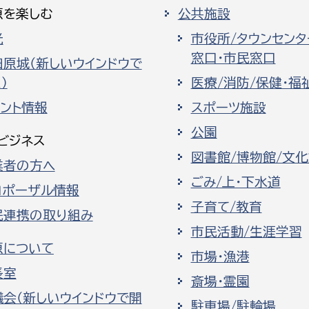
原を楽しむ
公共施設
光
市役所/タウンセンタ
窓口・市民窓口
田原城（新しいウインドウで
）
医療/消防/保健・福
ベント情報
スポーツ施設
公園
ビジネス
図書館/博物館/文
業者の方へ
ごみ/上・下水道
ロポーザル情報
子育て/教育
民連携の取り組み
市民活動/生涯学習
原について
市場・漁港
長室
斎場・霊園
議会（新しいウインドウで開
駐車場/駐輪場