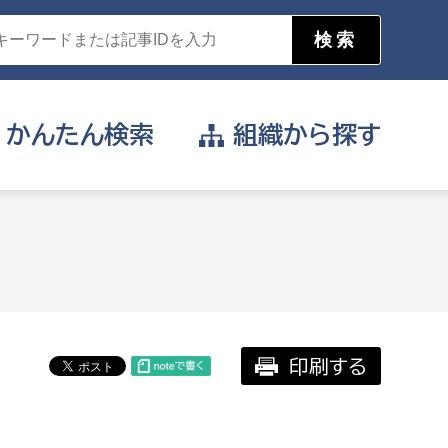
かんたん
検索
組織から
探す
目的を選択
公営事業部
支援や給付を受けたい
消防
事業課
届け出や申請をしたい
印刷する
証明書がほしい