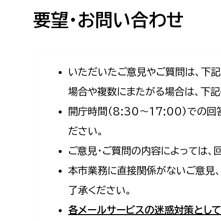
高校生・大学生など
要望・お問い合わせ
若者
妊産婦
市民部
防災部
いただいたご意見やご質問は、下
場合や複数にまたがる場合は、下記
地域政策課
防災対
高齢者
開庁時間（8:30〜17:00）で
地域安全課
障がい者
人権・男女共同参画課
ださい。
戸籍住民課
ご意見・ご質問の内容によっては、
傷病者
本市業務に直接関係がないご意見、
事業者
了承ください。
福祉健康部
子ども
各メールサービスの迷惑対策として
労働者