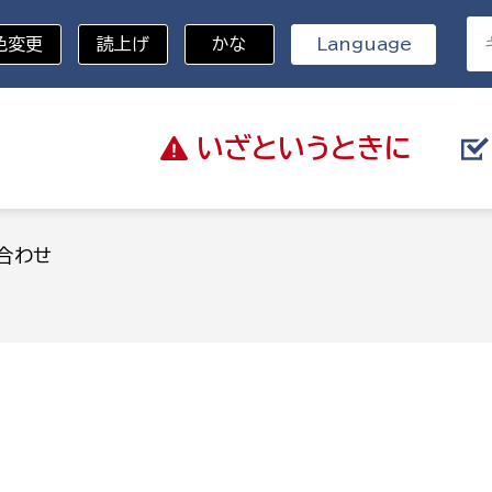
色変更
読上げ
かな
Language
いざと
いうときに
分野を選択
合わせ
総務部
戸籍
災・ハザードマップ
避難場所
策課
総務課
税
職員課
ネジメント課
財産管理課
教育・子育て
ル推進課
契約検査課