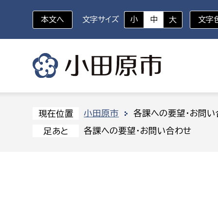
本文へ
文字サイズ
小
中
大
文字
いざというときに
対象者を選択
組織から探す
小田原市
各課への要望・お問い
現在位置
各課への要望・お問い合わせ
足あと
部に属さない室
企画部
新生児・乳幼児
休日救急外来
防
秘書室
企画政
幼稚園児・保育園児
広報広聴室
財政課
コンプライアンス推進室
資産マ
小・中学生
デジタ