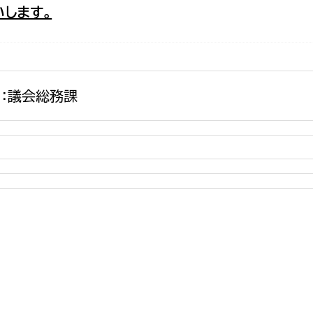
します。
政策課
産業政策課
観光
若者支援課
観光課
農政課
消防
水産海浜課
：議会総務課
病院
市議会
理者
市立総合医療センタ
患者サポートセンター
病院管理局：経営管理
病院管理局：施設用度
病院管理局：医事課