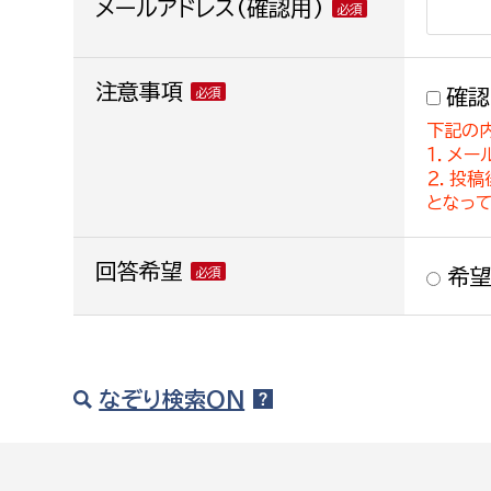
メールアドレス(確認用)
注意事項
確認
下記の
１．メー
２．投
となっ
回答希望
希望
なぞり検索ON