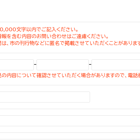
0,000文字以内でご記入ください。
情報を含む内容のお問い合わせはご遠慮ください。
選挙管理委員会事務
問は、市の刊行物などに匿名で掲載させていただくことがありま
務課
選挙管理委員会事務
-
-
食課
見の内容について確認させていただく場合がありますので、電話
導課
務課