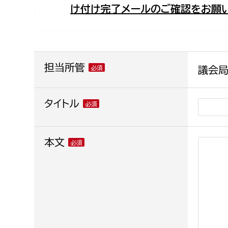
け付け完了メールのご確認をお願い
福祉政策課
子ども
求職者
生活援護課
子ども
高齢介護課
保育課
外国人
障がい福祉課
担当所管
議会局
保険課
ペット
健康づくり課
タイトル
建設部
会計管
本文
建設政策課
出納室
国県事業推進課
土木管理課
道水路整備課
みどり公園課