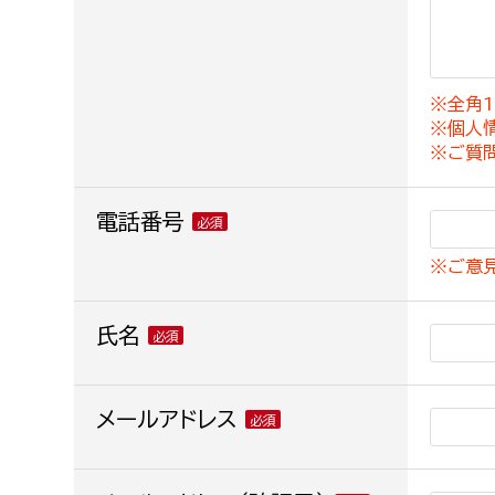
建築課
※全角1
※個人
上下水道局
教育部
※ご質
経営総務課
教育総
電話番号
給排水業務課
保健給
※ご意
水道整備課
教育指
下水道整備課
氏名
浄水管理課
農業委員会事務局
メールアドレス
議会局
農業委員会事務局
議会総