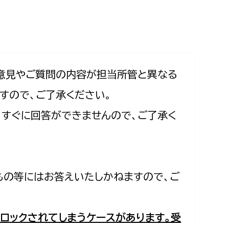
相談をしたい
支払いをしたい
働きたい
環境部
意見やご質問の内容が担当所管と異なる
すので、ご了承ください。
環境政策課
遊びたい
合、すぐに回答ができませんので、ご了承く
ゼロカーボン推進課
小田原のことを知りたい
環境保護課
環境事業センター
イベント・講座などに参加したい
もの等にはお答えいたしかねますので、ご
務所
まちづくりに関わりたい
都市部
ロックされてしまうケースがあります。受