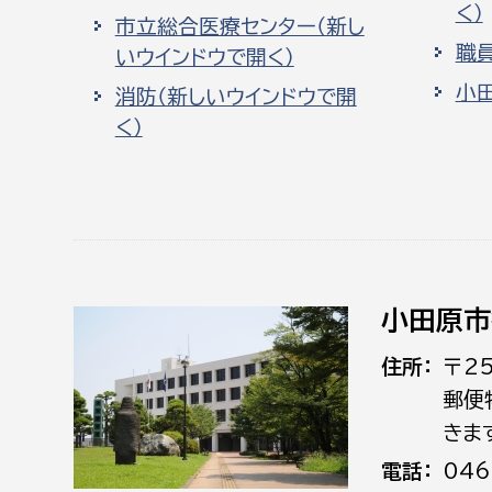
く）
市立総合医療センター（新し
職
いウインドウで開く）
小
消防（新しいウインドウで開
く）
小田原市
住所
〒2
郵便
きま
電話
046