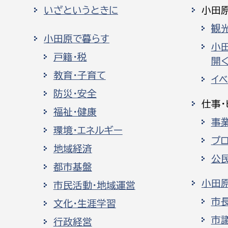
いざというときに
小田
観
小田原で暮らす
小
戸籍・税
開く
教育・子育て
イ
防災・安全
仕事・
福祉・健康
事
環境・エネルギー
プ
地域経済
公
都市基盤
小田
市民活動・地域運営
市
文化・生涯学習
市
行政経営