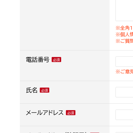
建築課
※全角1
※個人
上下水道局
教育部
※ご質
経営総務課
教育総
電話番号
給排水業務課
保健給
※ご意
水道整備課
教育指
下水道整備課
氏名
浄水管理課
農業委員会事務局
メールアドレス
議会局
農業委員会事務局
議会総