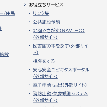
お役立ちサービス
ー/住民
リンク集
公共施設予約
祉
地図でさがす（NAVI－O）
（外部サイト）
図書館の本を探す（外部サイ
ト）
化施設
相談をする
安心安全ユビキタスポータル
（外部サイト）
電子申請・届出（外部サイト）
消防出動・気象観測システム
（外部サイト）