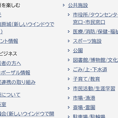
原を楽しむ
公共施設
光
市役所/タウンセンタ
窓口・市民窓口
田原城（新しいウインドウで
）
医療/消防/保健・福
ベント情報
スポーツ施設
公園
ビジネス
図書館/博物館/文
業者の方へ
ごみ/上・下水道
ロポーザル情報
子育て/教育
民連携の取り組み
市民活動/生涯学習
原について
市場・漁港
長室
斎場・霊園
議会（新しいウインドウで開
駐車場/駐輪場