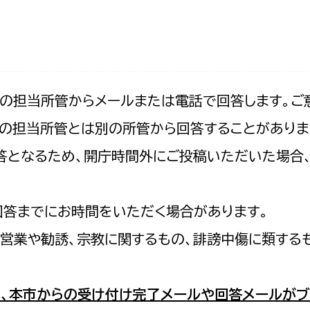
防災・安全
市税総務課
市民税課
福祉・健康
資産税課
環境・エネルギー
文化部
記の担当所管からメールまたは電話で回答します。ご
の担当所管とは別の所管から回答することがありま
策課
文化政策課
地域経済
の回答となるため、開庁時間外にご投稿いただいた場
生涯学習課
都市基盤
文化財課
図書館
回答までにお時間をいただく場合があります。
文化・生涯学習
スポーツ課
営業や勧誘、宗教に関するもの、誹謗中傷に類する
小田原城総合管理事
市民活動・地域づくり
若者部
経済部
、本市からの受け付け完了メールや回答メールがブ
行政経営