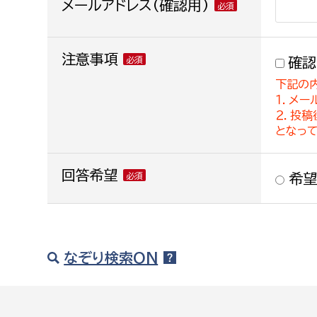
メールアドレス(確認用)
注意事項
確認
下記の
１．メー
２．投
となっ
回答希望
希望
なぞり検索ON