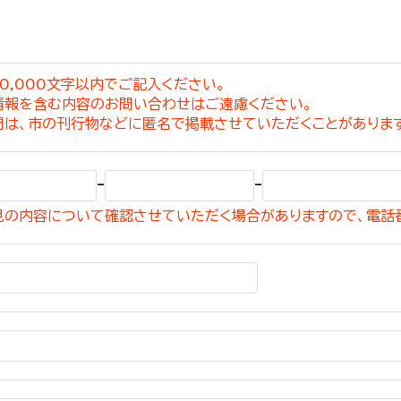
0,000文字以内でご記入ください。
情報を含む内容のお問い合わせはご遠慮ください。
選挙管理委員会事務
問は、市の刊行物などに匿名で掲載させていただくことがありま
務課
選挙管理委員会事務
-
-
食課
見の内容について確認させていただく場合がありますので、電話
導課
務課