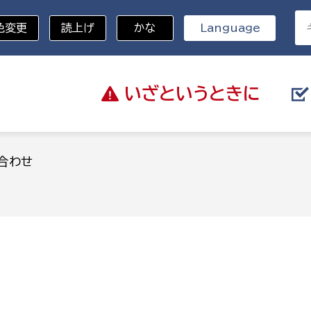
色変更
読上げ
かな
Language
いざと
いうときに
分野を選択
合わせ
総務部
戸籍
災・ハザードマップ
避難場所
策課
総務課
税
職員課
ネジメント課
財産管理課
教育・子育て
ル推進課
契約検査課