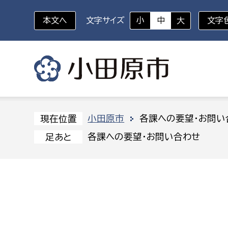
本文へ
文字サイズ
小
中
大
文字
いざというときに
対象者を選択
組織から探す
小田原市
各課への要望・お問い
現在位置
各課への要望・お問い合わせ
足あと
部に属さない室
企画部
新生児・乳幼児
休日救急外来
防
秘書室
企画政
幼稚園児・保育園児
広報広聴室
財政課
コンプライアンス推進室
資産マ
小・中学生
デジタ