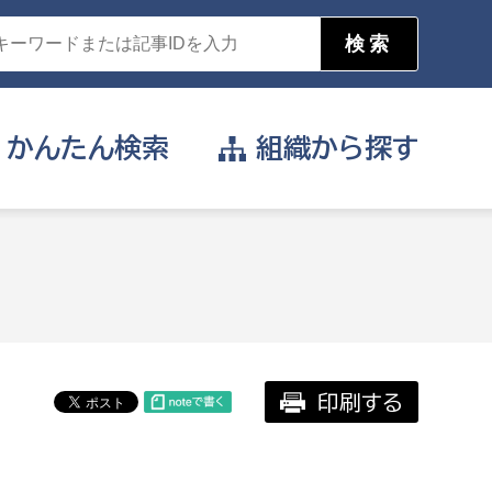
かんたん
検索
組織から
探す
目的を選択
公営事業部
支援や給付を受けたい
消防
事業課
届け出や申請をしたい
印刷する
証明書がほしい