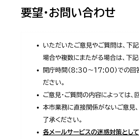
高校生・大学生など
要望・お問い合わせ
若者
妊産婦
市民部
防災部
いただいたご意見やご質問は、下
場合や複数にまたがる場合は、下記
地域政策課
防災対
高齢者
開庁時間（8:30〜17:00）で
地域安全課
障がい者
人権・男女共同参画課
ださい。
戸籍住民課
ご意見・ご質問の内容によっては、
傷病者
本市業務に直接関係がないご意見、
事業者
了承ください。
福祉健康部
子ども
各メールサービスの迷惑対策として
労働者