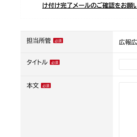
け付け完了メールのご確認をお願い
福祉政策課
子ども
求職者
生活援護課
子ども
高齢介護課
保育課
外国人
障がい福祉課
担当所管
広報
保険課
ペット
健康づくり課
タイトル
建設部
会計管
本文
建設政策課
出納室
国県事業推進課
土木管理課
道水路整備課
みどり公園課