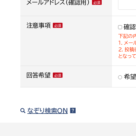
メールアドレス(確認用)
注意事項
確認
下記の
１．メー
２．投
となっ
回答希望
希望
なぞり検索ON