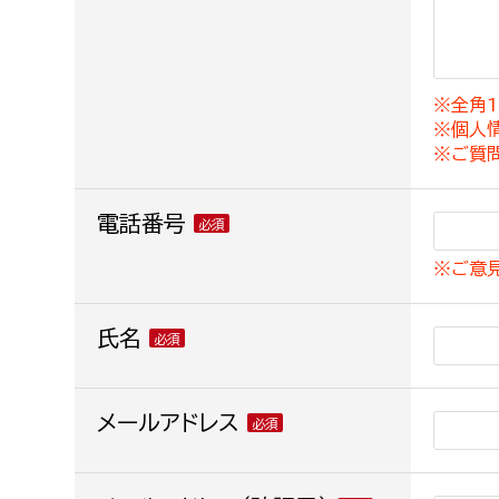
建築課
※全角1
※個人
上下水道局
教育部
※ご質
経営総務課
教育総
電話番号
給排水業務課
保健給
※ご意
水道整備課
教育指
下水道整備課
氏名
浄水管理課
農業委員会事務局
メールアドレス
議会局
農業委員会事務局
議会総