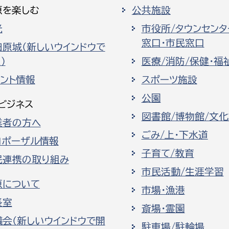
原を楽しむ
公共施設
光
市役所/タウンセンタ
窓口・市民窓口
田原城（新しいウインドウで
）
医療/消防/保健・福
ベント情報
スポーツ施設
公園
ビジネス
図書館/博物館/文
業者の方へ
ごみ/上・下水道
ロポーザル情報
子育て/教育
民連携の取り組み
市民活動/生涯学習
原について
市場・漁港
長室
斎場・霊園
議会（新しいウインドウで開
駐車場/駐輪場