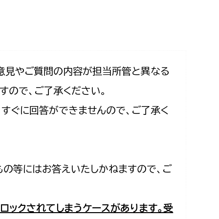
相談をしたい
支払いをしたい
働きたい
環境部
意見やご質問の内容が担当所管と異なる
すので、ご了承ください。
環境政策課
遊びたい
合、すぐに回答ができませんので、ご了承く
ゼロカーボン推進課
小田原のことを知りたい
環境保護課
環境事業センター
イベント・講座などに参加したい
もの等にはお答えいたしかねますので、ご
務所
まちづくりに関わりたい
都市部
ロックされてしまうケースがあります。受