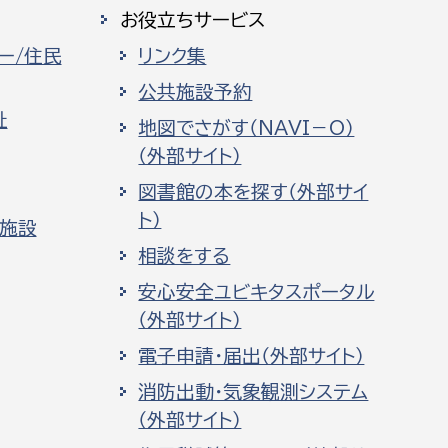
お役立ちサービス
ー/住民
リンク集
公共施設予約
祉
地図でさがす（NAVI－O）
（外部サイト）
図書館の本を探す（外部サイ
ト）
化施設
相談をする
安心安全ユビキタスポータル
（外部サイト）
電子申請・届出（外部サイト）
消防出動・気象観測システム
（外部サイト）