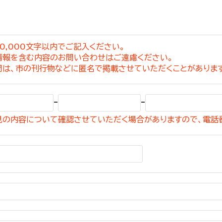
0,000文字以内でご記入ください。
情報を含む内容のお問い合わせはご遠慮ください。
選挙管理委員会事務
問は、市の刊行物などに匿名で掲載させていただくことがありま
務課
選挙管理委員会事務
-
-
食課
見の内容について確認させていただく場合がありますので、電話
導課
務課