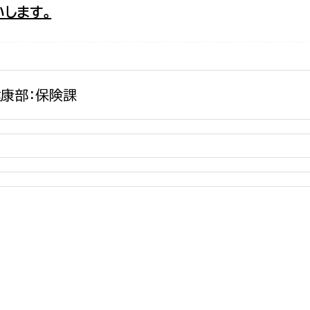
します。
政策課
産業政策課
観光
若者支援課
観光課
農政課
消防
水産海浜課
康部：保険課
病院
市議会
理者
市立総合医療センタ
患者サポートセンター
病院管理局：経営管理
病院管理局：施設用度
病院管理局：医事課