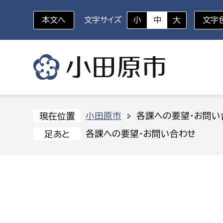
本文へ
文字サイズ
小
中
大
文字
いざというときに
対象者を選択
組織から探す
小田原市
各課への要望・お問い
現在位置
各課への要望・お問い合わせ
足あと
部に属さない室
企画部
新生児・乳幼児
休日救急外来
防
秘書室
企画政
幼稚園児・保育園児
広報広聴室
財政課
コンプライアンス推進室
資産マ
小・中学生
デジタ