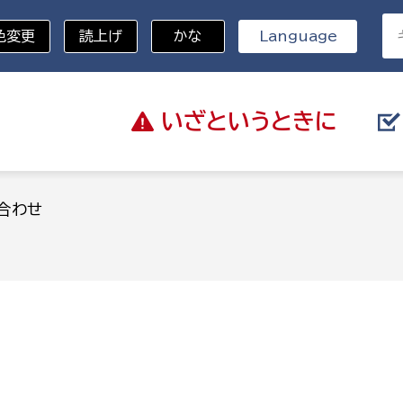
色変更
読上げ
かな
Language
いざと
いうときに
分野を選択
合わせ
総務部
戸籍
災・ハザードマップ
避難場所
策課
総務課
税
職員課
ネジメント課
財産管理課
教育・子育て
ル推進課
契約検査課