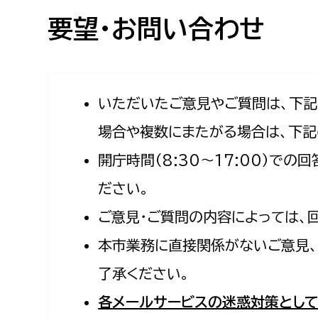
高校生・大学生など
要望・お問い合わせ
若者
妊産婦
市民部
防災部
いただいたご意見やご質問は、下
場合や複数にまたがる場合は、下記
地域政策課
防災対
高齢者
開庁時間（8:30〜17:00）で
地域安全課
障がい者
人権・男女共同参画課
ださい。
戸籍住民課
ご意見・ご質問の内容によっては、
傷病者
本市業務に直接関係がないご意見、
事業者
了承ください。
福祉健康部
子ども
各メールサービスの迷惑対策として
労働者