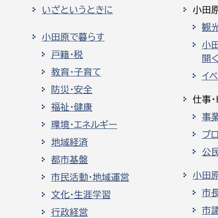
いざというときに
小田
観
小田原で暮らす
小
戸籍・税
開く
教育・子育て
イ
防災・安全
仕事・
福祉・健康
事
環境・エネルギー
プ
地域経済
公
都市基盤
小田
市民活動・地域運営
市
文化・生涯学習
市
行政経営