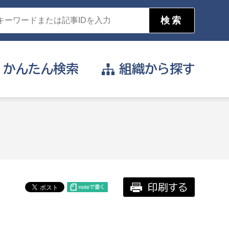
かんたん
検索
組織から
探す
目的を選択
公営事業部
支援や給付を受けたい
消防
事業課
届け出や申請をしたい
印刷する
証明書がほしい