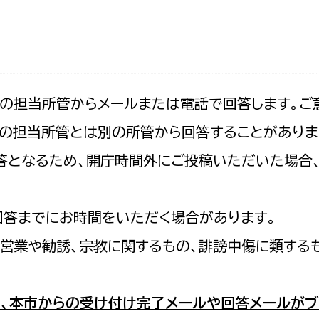
防災・安全
市税総務課
市民税課
福祉・健康
資産税課
環境・エネルギー
文化部
記の担当所管からメールまたは電話で回答します。ご
の担当所管とは別の所管から回答することがありま
策課
文化政策課
地域経済
の回答となるため、開庁時間外にご投稿いただいた場
生涯学習課
都市基盤
文化財課
図書館
回答までにお時間をいただく場合があります。
文化・生涯学習
スポーツ課
営業や勧誘、宗教に関するもの、誹謗中傷に類する
小田原城総合管理事
市民活動・地域づくり
若者部
経済部
、本市からの受け付け完了メールや回答メールがブ
行政経営