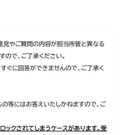
相談をしたい
支払いをしたい
働きたい
環境部
意見やご質問の内容が担当所管と異なる
すので、ご了承ください。
環境政策課
遊びたい
合、すぐに回答ができませんので、ご了承く
ゼロカーボン推進課
小田原のことを知りたい
環境保護課
環境事業センター
イベント・講座などに参加したい
もの等にはお答えいたしかねますので、ご
務所
まちづくりに関わりたい
都市部
ロックされてしまうケースがあります。受