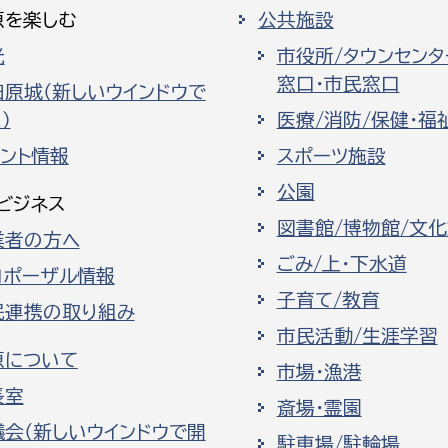
原を楽しむ
公共施設
光
市役所/タウンセンタ
窓口・市民窓口
田原城（新しいウインドウで
）
医療/消防/保健・福
ベント情報
スポーツ施設
公園
ビジネス
図書館/博物館/文
業者の方へ
ごみ/上・下水道
ロポーザル情報
子育て/教育
民連携の取り組み
市民活動/生涯学習
原について
市場・漁港
長室
斎場・霊園
議会（新しいウインドウで開
駐車場/駐輪場