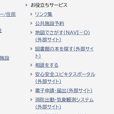
お役立ちサービス
ー/住民
リンク集
公共施設予約
祉
地図でさがす（NAVI－O）
（外部サイト）
図書館の本を探す（外部サイ
ト）
化施設
相談をする
安心安全ユビキタスポータル
（外部サイト）
電子申請・届出（外部サイト）
消防出動・気象観測システム
（外部サイト）