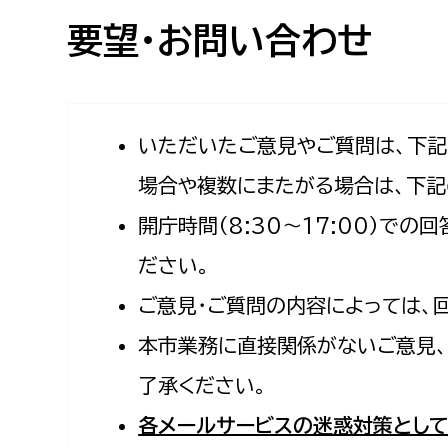
高校生・大学生など
要望・お問い合わせ
若者
妊産婦
市民部
防災部
いただいたご意見やご質問は、下
場合や複数にまたがる場合は、下記
地域政策課
防災対
高齢者
開庁時間（8:30〜17:00）で
地域安全課
障がい者
人権・男女共同参画課
ださい。
戸籍住民課
ご意見・ご質問の内容によっては、
傷病者
本市業務に直接関係がないご意見、
事業者
了承ください。
福祉健康部
子ども
各メールサービスの迷惑対策として
労働者