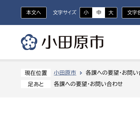
本文へ
文字サイズ
小
中
大
文字
いざというときに
対象者を選択
組織から探す
小田原市
各課への要望・お問い
現在位置
各課への要望・お問い合わせ
足あと
部に属さない室
企画部
新生児・乳幼児
休日救急外来
防
秘書室
企画政
幼稚園児・保育園児
広報広聴室
財政課
コンプライアンス推進室
資産マ
小・中学生
デジタ