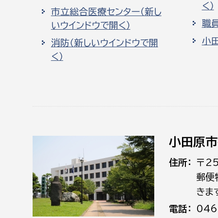
く）
市立総合医療センター（新し
職
いウインドウで開く）
小
消防（新しいウインドウで開
く）
小田原市
住所
〒2
郵便
きま
電話
046