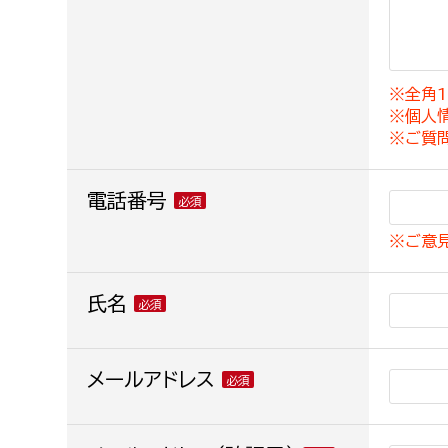
建築課
※全角1
※個人
上下水道局
教育部
※ご質
経営総務課
教育総
電話番号
給排水業務課
保健給
※ご意
水道整備課
教育指
下水道整備課
氏名
浄水管理課
農業委員会事務局
メールアドレス
議会局
農業委員会事務局
議会総