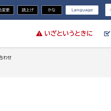
色変更
読上げ
かな
Language
いざと
いうときに
分野を選択
合わせ
総務部
戸籍
災・ハザードマップ
避難場所
策課
総務課
税
職員課
ネジメント課
財産管理課
教育・子育て
ル推進課
契約検査課