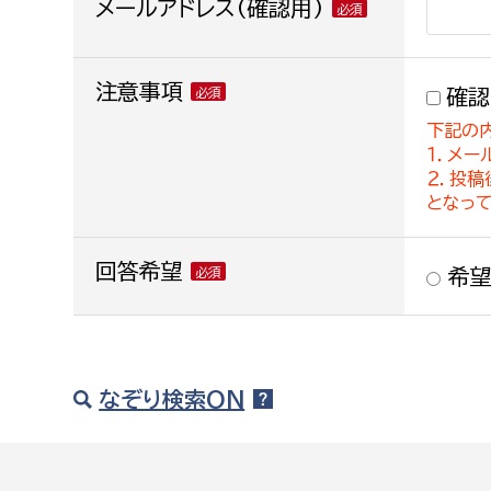
メールアドレス(確認用)
注意事項
確認
下記の
１．メー
２．投
となっ
回答希望
希望
なぞり検索ON