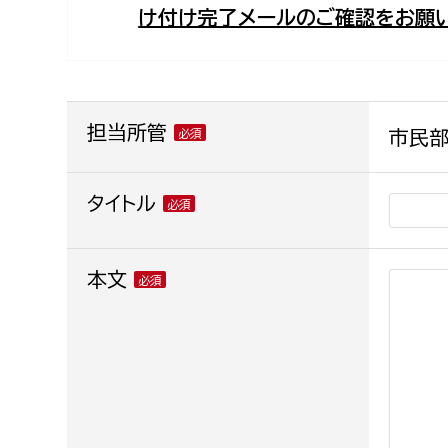
け付け完了メールのご確認をお願い
福祉政策課
子ども
求職者
生活援護課
子ども
高齢介護課
保育課
外国人
障がい福祉課
担当所管
市民部
保険課
ペット
健康づくり課
タイトル
建設部
会計管
本文
建設政策課
出納室
国県事業推進課
土木管理課
道水路整備課
みどり公園課