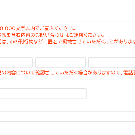
0,000文字以内でご記入ください。
情報を含む内容のお問い合わせはご遠慮ください。
選挙管理委員会事務
問は、市の刊行物などに匿名で掲載させていただくことがありま
務課
選挙管理委員会事務
-
-
食課
見の内容について確認させていただく場合がありますので、電話
導課
務課