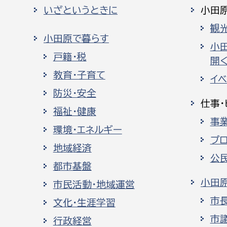
いざというときに
小田
観
小田原で暮らす
小
戸籍・税
開く
教育・子育て
イ
防災・安全
仕事・
福祉・健康
事
環境・エネルギー
プ
地域経済
公
都市基盤
小田
市民活動・地域運営
市
文化・生涯学習
市
行政経営