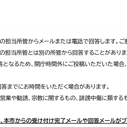
防災・安全
市税総務課
市民税課
福祉・健康
資産税課
環境・エネルギー
文化部
記の担当所管からメールまたは電話で回答します。ご
の担当所管とは別の所管から回答することがありま
策課
文化政策課
地域経済
の回答となるため、開庁時間外にご投稿いただいた場
生涯学習課
都市基盤
文化財課
図書館
回答までにお時間をいただく場合があります。
文化・生涯学習
スポーツ課
営業や勧誘、宗教に関するもの、誹謗中傷に類する
小田原城総合管理事
市民活動・地域づくり
若者部
経済部
、本市からの受け付け完了メールや回答メールがブ
行政経営