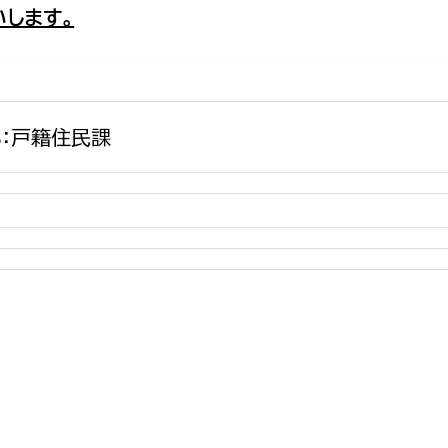
します。
政策課
産業政策課
観光
若者支援課
観光課
農政課
消防
水産海浜課
：戸籍住民課
病院
市議会
理者
市立総合医療センタ
患者サポートセンター
病院管理局：経営管理
病院管理局：施設用度
病院管理局：医事課