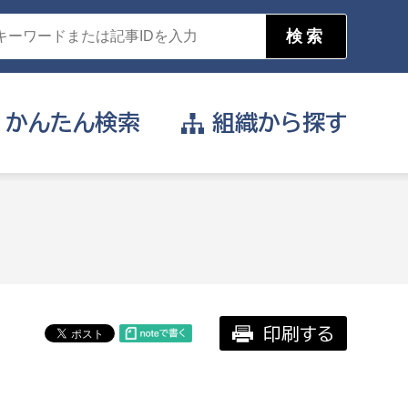
かんたん
検索
組織から
探す
目的を選択
公営事業部
支援や給付を受けたい
消防
事業課
届け出や申請をしたい
印刷する
証明書がほしい