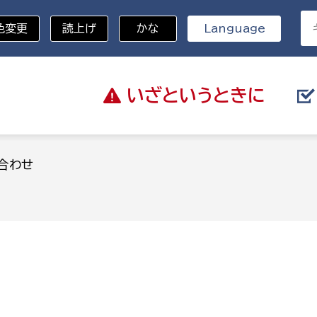
色変更
読上げ
かな
Language
いざと
いうときに
分野を選択
合わせ
総務部
戸籍
災・ハザードマップ
避難場所
策課
総務課
税
職員課
ネジメント課
財産管理課
教育・子育て
ル推進課
契約検査課