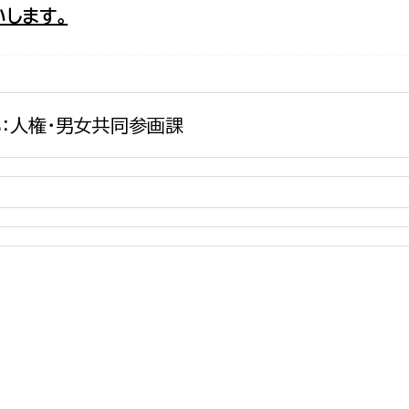
します。
政策課
産業政策課
観光
若者支援課
観光課
農政課
消防
水産海浜課
：人権・男女共同参画課
病院
市議会
理者
市立総合医療センタ
患者サポートセンター
病院管理局：経営管理
病院管理局：施設用度
病院管理局：医事課