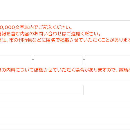
0,000文字以内でご記入ください。
情報を含む内容のお問い合わせはご遠慮ください。
選挙管理委員会事務
問は、市の刊行物などに匿名で掲載させていただくことがありま
務課
選挙管理委員会事務
-
-
食課
見の内容について確認させていただく場合がありますので、電話
導課
務課