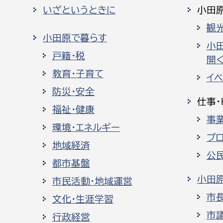
いざというときに
小田
観
小田原で暮らす
小
戸籍・税
開く
教育・子育て
イ
防災・安全
仕事・
福祉・健康
事
環境・エネルギー
プ
地域経済
公
都市基盤
小田
市民活動・地域運営
市
文化・生涯学習
市
行政経営