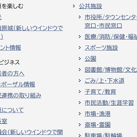
原を楽しむ
公共施設
光
市役所/タウンセンタ
窓口・市民窓口
田原城（新しいウインドウで
）
医療/消防/保健・福
ベント情報
スポーツ施設
公園
ビジネス
図書館/博物館/文
業者の方へ
ごみ/上・下水道
ロポーザル情報
子育て/教育
民連携の取り組み
市民活動/生涯学習
原について
市場・漁港
長室
斎場・霊園
議会（新しいウインドウで開
駐車場/駐輪場