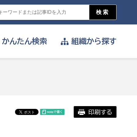
かんたん
検索
組織から
探す
目的を選択
公営事業部
支援や給付を受けたい
消防
事業課
届け出や申請をしたい
印刷する
証明書がほしい