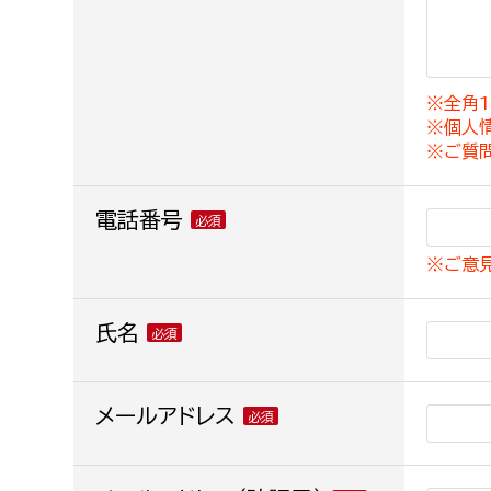
建築課
※全角1
※個人
上下水道局
教育部
※ご質
経営総務課
教育総
電話番号
給排水業務課
保健給
※ご意
水道整備課
教育指
下水道整備課
氏名
浄水管理課
農業委員会事務局
メールアドレス
議会局
農業委員会事務局
議会総