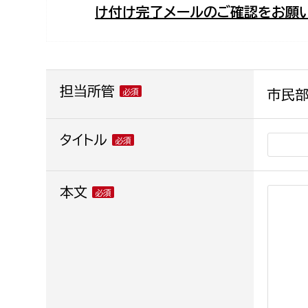
け付け完了メールのご確認をお願い
福祉政策課
子ども
求職者
生活援護課
子ども
高齢介護課
保育課
外国人
障がい福祉課
担当所管
市民部
保険課
ペット
健康づくり課
タイトル
建設部
会計管
本文
建設政策課
出納室
国県事業推進課
土木管理課
道水路整備課
みどり公園課