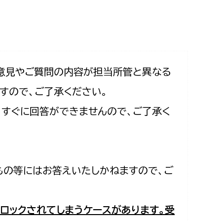
相談をしたい
支払いをしたい
働きたい
環境部
意見やご質問の内容が担当所管と異なる
すので、ご了承ください。
環境政策課
遊びたい
合、すぐに回答ができませんので、ご了承く
ゼロカーボン推進課
小田原のことを知りたい
環境保護課
環境事業センター
イベント・講座などに参加したい
もの等にはお答えいたしかねますので、ご
務所
まちづくりに関わりたい
都市部
ロックされてしまうケースがあります。受