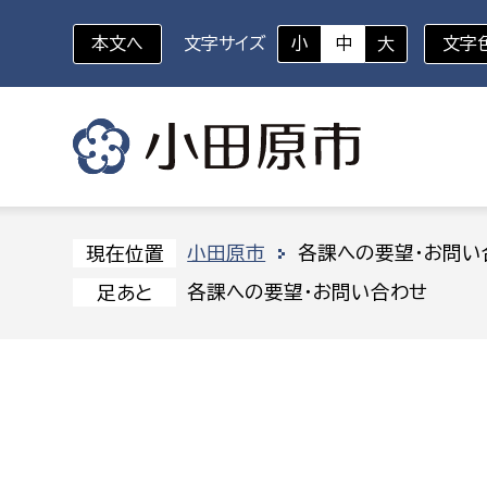
本文へ
文字サイズ
小
中
大
文字
いざというときに
対象者を選択
組織から探す
小田原市
各課への要望・お問い
現在位置
各課への要望・お問い合わせ
足あと
部に属さない室
企画部
新生児・乳幼児
休日救急外来
防
秘書室
企画政
幼稚園児・保育園児
広報広聴室
財政課
コンプライアンス推進室
資産マ
小・中学生
デジタ