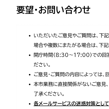
高校生・大学生など
要望・お問い合わせ
若者
妊産婦
市民部
防災部
いただいたご意見やご質問は、下
場合や複数にまたがる場合は、下記
地域政策課
防災対
高齢者
開庁時間（8:30〜17:00）で
地域安全課
障がい者
人権・男女共同参画課
ださい。
戸籍住民課
ご意見・ご質問の内容によっては、
傷病者
本市業務に直接関係がないご意見、
事業者
了承ください。
福祉健康部
子ども
各メールサービスの迷惑対策として
労働者