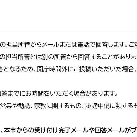
防災・安全
市税総務課
市民税課
福祉・健康
資産税課
環境・エネルギー
文化部
記の担当所管からメールまたは電話で回答します。ご
の担当所管とは別の所管から回答することがありま
策課
文化政策課
地域経済
の回答となるため、開庁時間外にご投稿いただいた場
生涯学習課
都市基盤
文化財課
図書館
回答までにお時間をいただく場合があります。
文化・生涯学習
スポーツ課
営業や勧誘、宗教に関するもの、誹謗中傷に類する
小田原城総合管理事
市民活動・地域づくり
若者部
経済部
、本市からの受け付け完了メールや回答メールがブ
行政経営