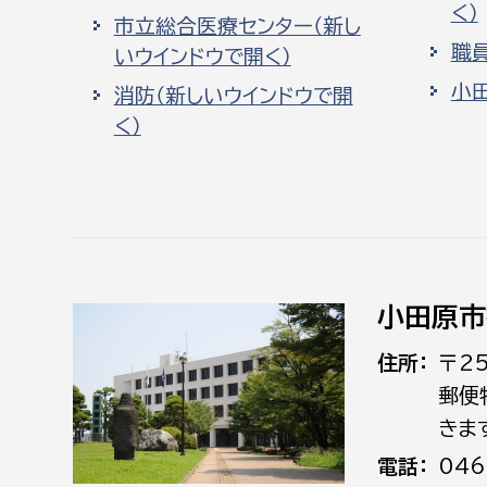
く）
市立総合医療センター（新し
職
いウインドウで開く）
小
消防（新しいウインドウで開
く）
小田原市
住所
〒2
郵便
きま
電話
046