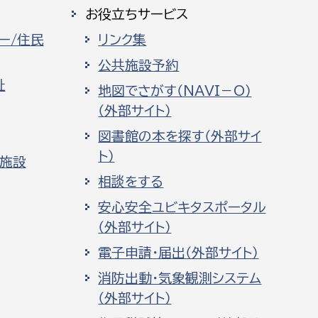
お役立ちサービス
ー/住民
リンク集
公共施設予約
祉
地図でさがす（NAVI－O）
（外部サイト）
図書館の本を探す（外部サイ
ト）
化施設
相談をする
安心安全ユビキタスポータル
（外部サイト）
電子申請・届出（外部サイト）
消防出動・気象観測システム
（外部サイト）