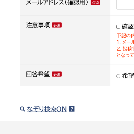
メールアドレス(確認用)
注意事項
確認
下記の
１．メー
２．投
となっ
回答希望
希望
なぞり検索ON