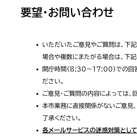
高校生・大学生など
要望・お問い合わせ
若者
妊産婦
市民部
防災部
いただいたご意見やご質問は、下
場合や複数にまたがる場合は、下記
地域政策課
防災対
高齢者
開庁時間（8:30〜17:00）で
地域安全課
障がい者
人権・男女共同参画課
ださい。
戸籍住民課
ご意見・ご質問の内容によっては、
傷病者
本市業務に直接関係がないご意見、
事業者
了承ください。
福祉健康部
子ども
各メールサービスの迷惑対策として
労働者