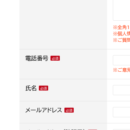
建築課
※全角1
※個人
上下水道局
教育部
※ご質
経営総務課
教育総
電話番号
給排水業務課
保健給
※ご意
水道整備課
教育指
下水道整備課
氏名
浄水管理課
農業委員会事務局
メールアドレス
議会局
農業委員会事務局
議会総