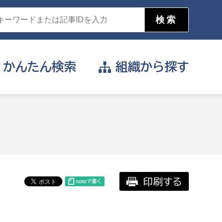
かんたん
検索
組織から
探す
目的を選択
公営事業部
支援や給付を受けたい
消防
事業課
届け出や申請をしたい
印刷する
証明書がほしい