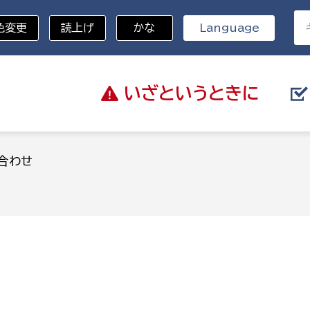
色変更
読上げ
かな
Language
いざと
いうときに
分野を選択
合わせ
総務部
戸籍
災・ハザードマップ
避難場所
策課
総務課
税
職員課
ネジメント課
財産管理課
教育・子育て
ル推進課
契約検査課