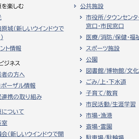
原を楽しむ
公共施設
光
市役所/タウンセンタ
窓口・市民窓口
田原城（新しいウインドウで
）
医療/消防/保健・福
ベント情報
スポーツ施設
公園
ビジネス
図書館/博物館/文
業者の方へ
ごみ/上・下水道
ロポーザル情報
子育て/教育
民連携の取り組み
市民活動/生涯学習
原について
市場・漁港
長室
斎場・霊園
議会（新しいウインドウで開
駐車場/駐輪場