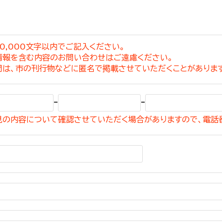
0,000文字以内でご記入ください。
情報を含む内容のお問い合わせはご遠慮ください。
選挙管理委員会事務
問は、市の刊行物などに匿名で掲載させていただくことがありま
務課
選挙管理委員会事務
-
-
食課
見の内容について確認させていただく場合がありますので、電話
導課
務課