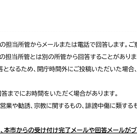
防災・安全
市税総務課
市民税課
福祉・健康
資産税課
環境・エネルギー
文化部
記の担当所管からメールまたは電話で回答します。ご
の担当所管とは別の所管から回答することがありま
策課
文化政策課
地域経済
の回答となるため、開庁時間外にご投稿いただいた場
生涯学習課
都市基盤
文化財課
図書館
回答までにお時間をいただく場合があります。
文化・生涯学習
スポーツ課
営業や勧誘、宗教に関するもの、誹謗中傷に類する
小田原城総合管理事
市民活動・地域づくり
若者部
経済部
、本市からの受け付け完了メールや回答メールがブ
行政経営