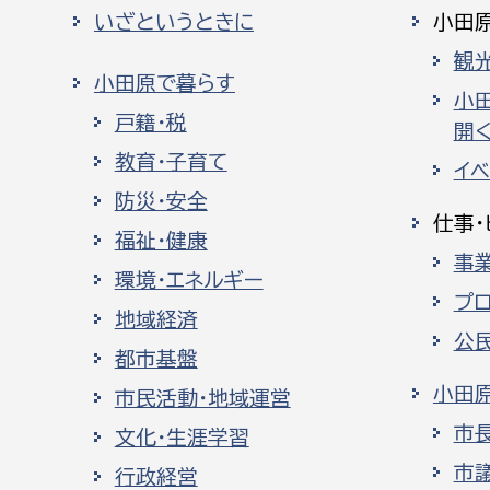
いざというときに
小田
観
小田原で暮らす
小
戸籍・税
開く
教育・子育て
イ
防災・安全
仕事・
福祉・健康
事
環境・エネルギー
プ
地域経済
公
都市基盤
小田
市民活動・地域運営
市
文化・生涯学習
市
行政経営