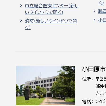
く）
市立総合医療センター（新し
職
いウインドウで開く）
小
消防（新しいウインドウで開
く）
小田原市
住所
〒2
郵便
きま
電話
046