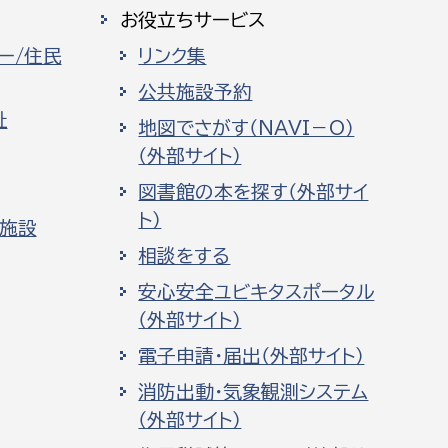
お役立ちサービス
ー/住民
リンク集
公共施設予約
祉
地図でさがす（NAVI－O）
（外部サイト）
図書館の本を探す（外部サイ
ト）
化施設
相談をする
安心安全ユビキタスポータル
（外部サイト）
電子申請・届出（外部サイト）
消防出動・気象観測システム
（外部サイト）