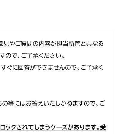
相談をしたい
支払いをしたい
働きたい
環境部
意見やご質問の内容が担当所管と異なる
すので、ご了承ください。
環境政策課
遊びたい
合、すぐに回答ができませんので、ご了承く
ゼロカーボン推進課
小田原のことを知りたい
環境保護課
環境事業センター
イベント・講座などに参加したい
もの等にはお答えいたしかねますので、ご
務所
まちづくりに関わりたい
都市部
ロックされてしまうケースがあります。受