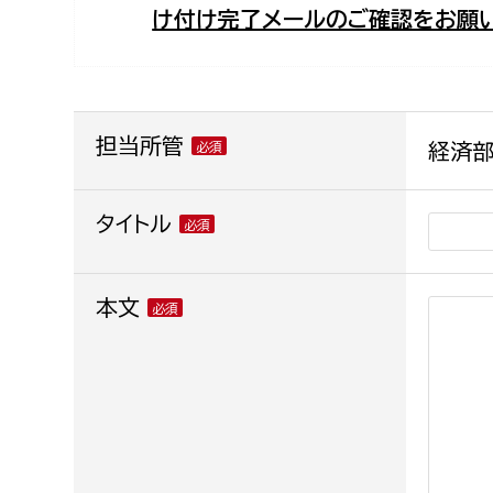
け付け完了メールのご確認をお願い
福祉政策課
子ども
求職者
生活援護課
子ども
高齢介護課
保育課
外国人
障がい福祉課
担当所管
経済部
保険課
ペット
健康づくり課
タイトル
建設部
会計管
本文
建設政策課
出納室
国県事業推進課
土木管理課
道水路整備課
みどり公園課