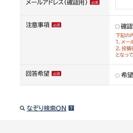
メールアドレス(確認用)
注意事項
確認
下記の
１．メー
２．投
となっ
回答希望
希望
なぞり検索ON