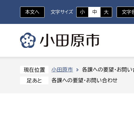
本文へ
文字サイズ
小
中
大
文字
いざというときに
対象者を選択
組織から探す
小田原市
各課への要望・お問い
現在位置
各課への要望・お問い合わせ
足あと
部に属さない室
企画部
新生児・乳幼児
休日救急外来
防
秘書室
企画政
幼稚園児・保育園児
広報広聴室
財政課
コンプライアンス推進室
資産マ
小・中学生
デジタ