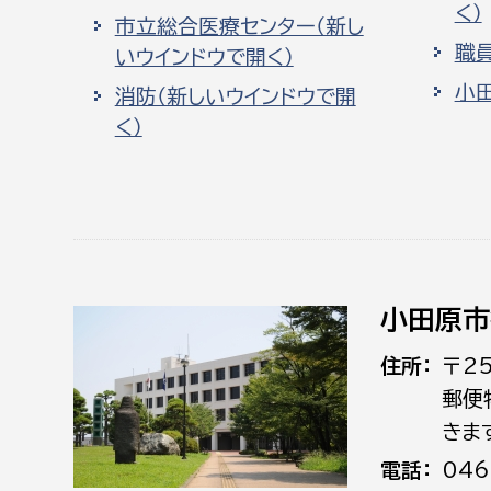
く）
市立総合医療センター（新し
職
いウインドウで開く）
小
消防（新しいウインドウで開
く）
小田原市
住所
〒2
郵便
きま
電話
046