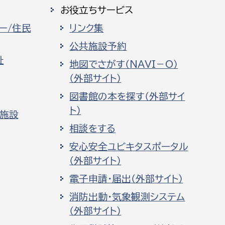
お役立ちサービス
ー/住民
リンク集
公共施設予約
祉
地図でさがす（NAVI－O）
（外部サイト）
図書館の本を探す（外部サイ
ト）
化施設
相談をする
安心安全ユビキタスポータル
（外部サイト）
電子申請・届出（外部サイト）
消防出動・気象観測システム
（外部サイト）