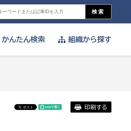
かんたん
検索
組織から
探す
目的を選択
公営事業部
支援や給付を受けたい
消防
事業課
届け出や申請をしたい
印刷する
証明書がほしい