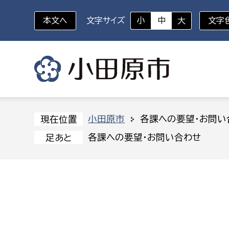
本文へ
文字サイズ
小
中
大
文字
いざというときに
対象者を選択
組織から探す
小田原市
各課への要望・お問い
現在位置
各課への要望・お問い合わせ
足あと
部に属さない室
企画部
新生児・乳幼児
休日救急外来
防
秘書室
企画政
幼稚園児・保育園児
広報広聴室
財政課
コンプライアンス推進室
資産マ
小・中学生
デジタ