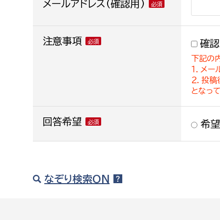
メールアドレス(確認用)
注意事項
確認
下記の
１．メー
２．投
となっ
回答希望
希望
なぞり検索ON