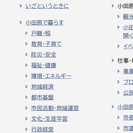
いざというときに
小田
観
小田原で暮らす
小
戸籍・税
開く
教育・子育て
イ
防災・安全
仕事・
福祉・健康
事
環境・エネルギー
プ
地域経済
公
都市基盤
小田
市民活動・地域運営
市
文化・生涯学習
市
行政経営