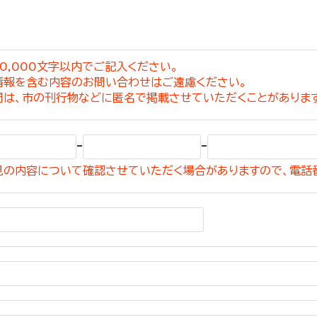
0,000文字以内でご記入ください。
情報を含む内容のお問い合わせはご遠慮ください。
選挙管理委員会事務
問は、市の刊行物などに匿名で掲載させていただくことがありま
務課
選挙管理委員会事務
-
-
食課
見の内容について確認させていただく場合がありますので、電話
導課
務課