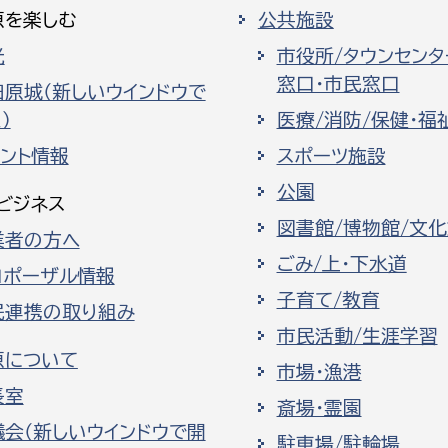
原を楽しむ
公共施設
光
市役所/タウンセンタ
窓口・市民窓口
田原城（新しいウインドウで
）
医療/消防/保健・福
ベント情報
スポーツ施設
公園
ビジネス
図書館/博物館/文
業者の方へ
ごみ/上・下水道
ロポーザル情報
子育て/教育
民連携の取り組み
市民活動/生涯学習
原について
市場・漁港
長室
斎場・霊園
議会（新しいウインドウで開
駐車場/駐輪場