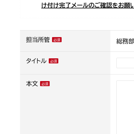
け付け完了メールのご確認をお願い
福祉政策課
子ども
求職者
生活援護課
子ども
高齢介護課
保育課
外国人
障がい福祉課
担当所管
総務部
保険課
ペット
健康づくり課
タイトル
建設部
会計管
本文
建設政策課
出納室
国県事業推進課
土木管理課
道水路整備課
みどり公園課