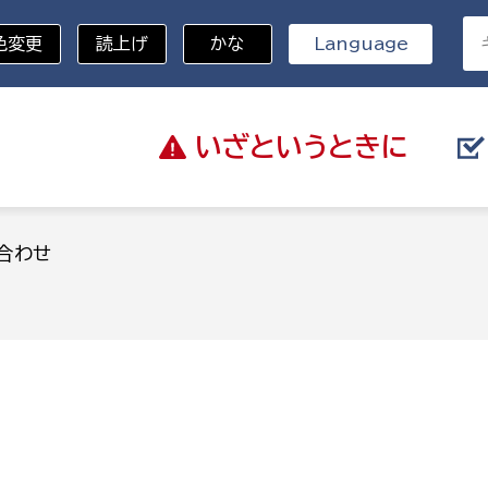
色変更
読上げ
かな
Language
いざと
いうときに
分野を選択
合わせ
総務部
戸籍
災・ハザードマップ
避難場所
策課
総務課
税
職員課
ネジメント課
財産管理課
教育・子育て
ル推進課
契約検査課