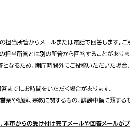
防災・安全
市税総務課
市民税課
福祉・健康
資産税課
環境・エネルギー
文化部
記の担当所管からメールまたは電話で回答します。ご
の担当所管とは別の所管から回答することがありま
策課
文化政策課
地域経済
の回答となるため、開庁時間外にご投稿いただいた場
生涯学習課
都市基盤
文化財課
図書館
回答までにお時間をいただく場合があります。
文化・生涯学習
スポーツ課
営業や勧誘、宗教に関するもの、誹謗中傷に類する
小田原城総合管理事
市民活動・地域づくり
若者部
経済部
、本市からの受け付け完了メールや回答メールがブ
行政経営