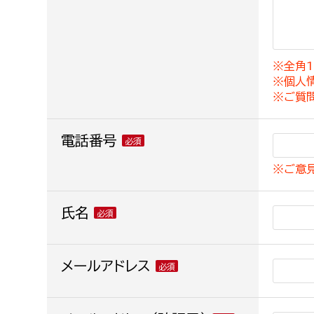
建築課
※全角1
※個人
上下水道局
教育部
※ご質
経営総務課
教育総
電話番号
給排水業務課
保健給
※ご意
水道整備課
教育指
下水道整備課
氏名
浄水管理課
農業委員会事務局
メールアドレス
議会局
農業委員会事務局
議会総