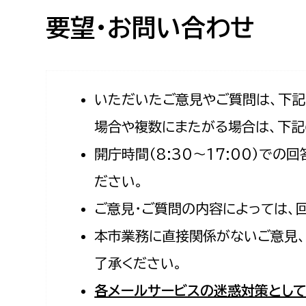
高校生・大学生など
要望・お問い合わせ
若者
妊産婦
市民部
防災部
いただいたご意見やご質問は、下
場合や複数にまたがる場合は、下記
地域政策課
防災対
高齢者
開庁時間（8:30〜17:00）で
地域安全課
障がい者
人権・男女共同参画課
ださい。
戸籍住民課
ご意見・ご質問の内容によっては、
傷病者
本市業務に直接関係がないご意見、
事業者
了承ください。
福祉健康部
子ども
各メールサービスの迷惑対策として
労働者