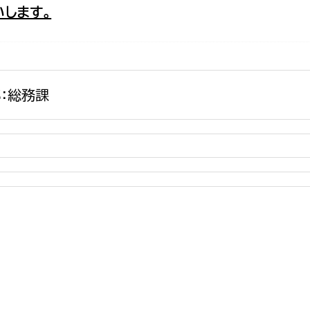
します。
政策課
産業政策課
観光
若者支援課
観光課
農政課
消防
水産海浜課
：総務課
病院
市議会
理者
市立総合医療センタ
患者サポートセンター
病院管理局：経営管理
病院管理局：施設用度
病院管理局：医事課