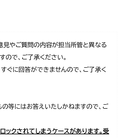
相談をしたい
支払いをしたい
働きたい
環境部
意見やご質問の内容が担当所管と異なる
すので、ご了承ください。
環境政策課
遊びたい
合、すぐに回答ができませんので、ご了承く
ゼロカーボン推進課
小田原のことを知りたい
環境保護課
環境事業センター
イベント・講座などに参加したい
もの等にはお答えいたしかねますので、ご
務所
まちづくりに関わりたい
都市部
ロックされてしまうケースがあります。受