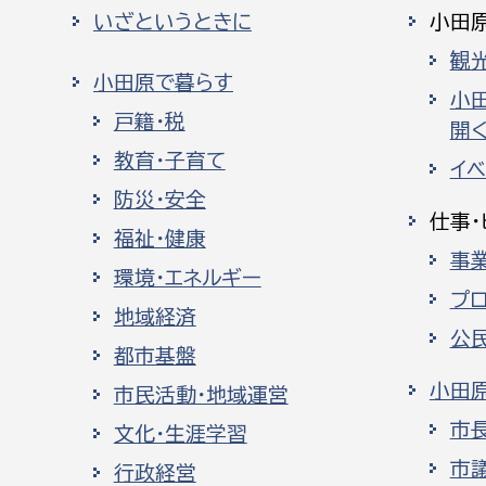
いざというときに
小田
観
小田原で暮らす
小
戸籍・税
開く
教育・子育て
イ
防災・安全
仕事・
福祉・健康
事
環境・エネルギー
プ
地域経済
公
都市基盤
小田
市民活動・地域運営
市
文化・生涯学習
市
行政経営