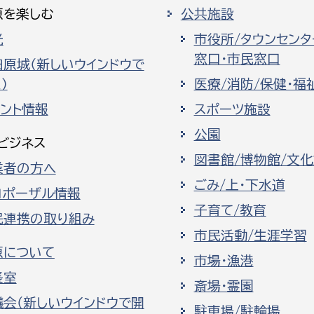
原を楽しむ
公共施設
光
市役所/タウンセンタ
窓口・市民窓口
田原城（新しいウインドウで
）
医療/消防/保健・福
ベント情報
スポーツ施設
公園
ビジネス
図書館/博物館/文
業者の方へ
ごみ/上・下水道
ロポーザル情報
子育て/教育
民連携の取り組み
市民活動/生涯学習
原について
市場・漁港
長室
斎場・霊園
議会（新しいウインドウで開
駐車場/駐輪場