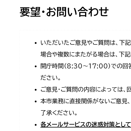
高校生・大学生など
要望・お問い合わせ
若者
妊産婦
市民部
防災部
いただいたご意見やご質問は、下
場合や複数にまたがる場合は、下記
地域政策課
防災対
高齢者
開庁時間（8:30〜17:00）で
地域安全課
障がい者
人権・男女共同参画課
ださい。
戸籍住民課
ご意見・ご質問の内容によっては、
傷病者
本市業務に直接関係がないご意見、
事業者
了承ください。
福祉健康部
子ども
各メールサービスの迷惑対策として
労働者