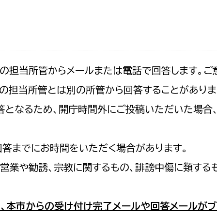
防災・安全
市税総務課
市民税課
福祉・健康
資産税課
環境・エネルギー
文化部
記の担当所管からメールまたは電話で回答します。ご
の担当所管とは別の所管から回答することがありま
策課
文化政策課
地域経済
の回答となるため、開庁時間外にご投稿いただいた場
生涯学習課
都市基盤
文化財課
図書館
回答までにお時間をいただく場合があります。
文化・生涯学習
スポーツ課
営業や勧誘、宗教に関するもの、誹謗中傷に類する
小田原城総合管理事
市民活動・地域づくり
若者部
経済部
、本市からの受け付け完了メールや回答メールがブ
行政経営