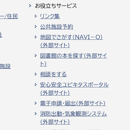
お役立ちサービス
ー/住民
リンク集
公共施設予約
祉
地図でさがす（NAVI－O）
（外部サイト）
図書館の本を探す（外部サイ
ト）
化施設
相談をする
安心安全ユビキタスポータル
（外部サイト）
電子申請・届出（外部サイト）
消防出動・気象観測システム
（外部サイト）