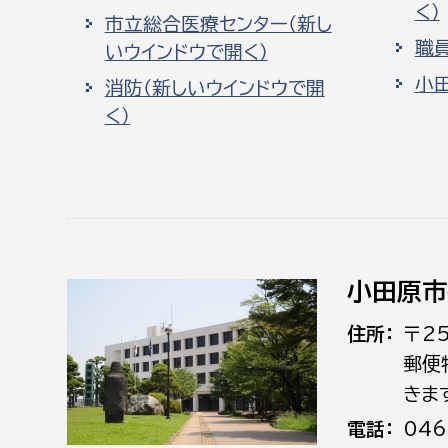
く）
市立総合医療センター（新し
職
いウインドウで開く）
小
消防（新しいウインドウで開
く）
小田原市
住所
〒2
郵便
きま
電話
046