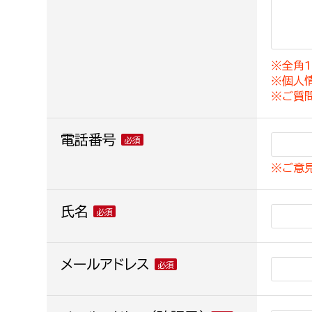
建築課
※全角1
※個人
上下水道局
教育部
※ご質
経営総務課
教育総
電話番号
給排水業務課
保健給
※ご意
水道整備課
教育指
下水道整備課
氏名
浄水管理課
農業委員会事務局
メールアドレス
議会局
農業委員会事務局
議会総