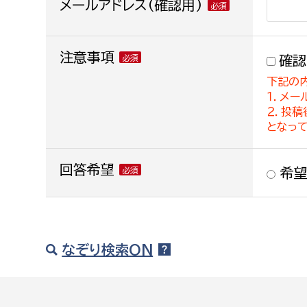
メールアドレス(確認用)
注意事項
確認
下記の
１．メー
２．投
となっ
回答希望
希望
なぞり検索ON