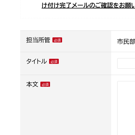
け付け完了メールのご確認をお願い
福祉政策課
子ども
求職者
生活援護課
子ども
高齢介護課
保育課
外国人
障がい福祉課
担当所管
市民部
保険課
ペット
健康づくり課
タイトル
建設部
会計管
本文
建設政策課
出納室
国県事業推進課
土木管理課
道水路整備課
みどり公園課