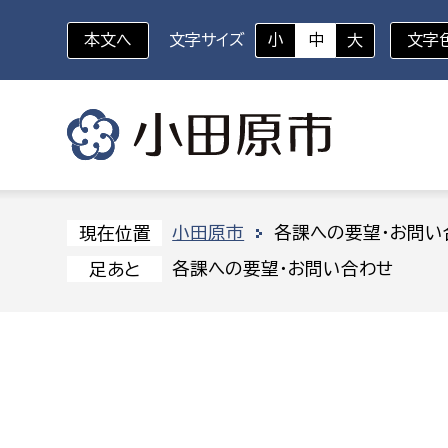
本文へ
文字サイズ
小
中
大
文字
いざというときに
対象者を選択
組織から探す
小田原市
各課への要望・お問い
現在位置
各課への要望・お問い合わせ
足あと
部に属さない室
企画部
新生児・乳幼児
休日救急外来
防
秘書室
企画政
幼稚園児・保育園児
広報広聴室
財政課
コンプライアンス推進室
資産マ
小・中学生
デジタ