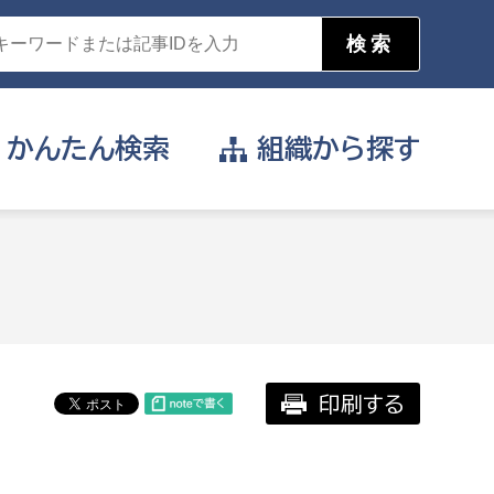
かんたん
検索
組織から
探す
目的を選択
公営事業部
支援や給付を受けたい
消防
事業課
届け出や申請をしたい
印刷する
証明書がほしい