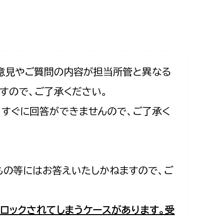
相談をしたい
支払いをしたい
働きたい
環境部
意見やご質問の内容が担当所管と異なる
すので、ご了承ください。
環境政策課
遊びたい
合、すぐに回答ができませんので、ご了承く
ゼロカーボン推進課
小田原のことを知りたい
環境保護課
環境事業センター
イベント・講座などに参加したい
もの等にはお答えいたしかねますので、ご
務所
まちづくりに関わりたい
都市部
ロックされてしまうケースがあります。受