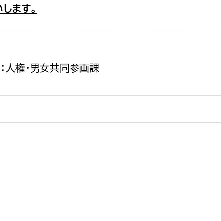
します。
政策課
産業政策課
観光
若者支援課
観光課
農政課
消防
水産海浜課
：人権・男女共同参画課
病院
市議会
理者
市立総合医療センタ
患者サポートセンター
病院管理局：経営管理
病院管理局：施設用度
病院管理局：医事課