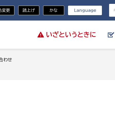
色変更
読上げ
かな
Language
いざと
いうときに
分野を選択
合わせ
総務部
戸籍
災・ハザードマップ
避難場所
策課
総務課
税
職員課
ネジメント課
財産管理課
教育・子育て
ル推進課
契約検査課