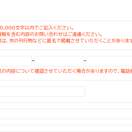
0,000文字以内でご記入ください。
情報を含む内容のお問い合わせはご遠慮ください。
選挙管理委員会事務
問は、市の刊行物などに匿名で掲載させていただくことがありま
務課
選挙管理委員会事務
-
-
食課
見の内容について確認させていただく場合がありますので、電話
導課
務課