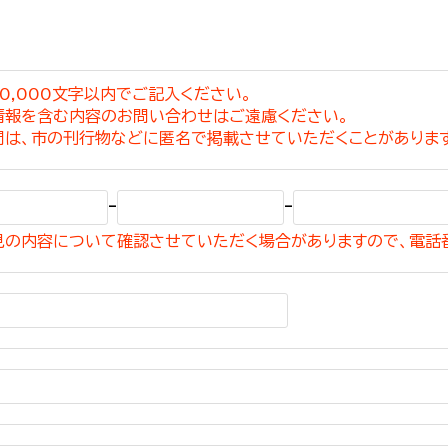
0,000文字以内でご記入ください。
情報を含む内容のお問い合わせはご遠慮ください。
選挙管理委員会事務
問は、市の刊行物などに匿名で掲載させていただくことがありま
務課
選挙管理委員会事務
-
-
食課
見の内容について確認させていただく場合がありますので、電話
導課
務課