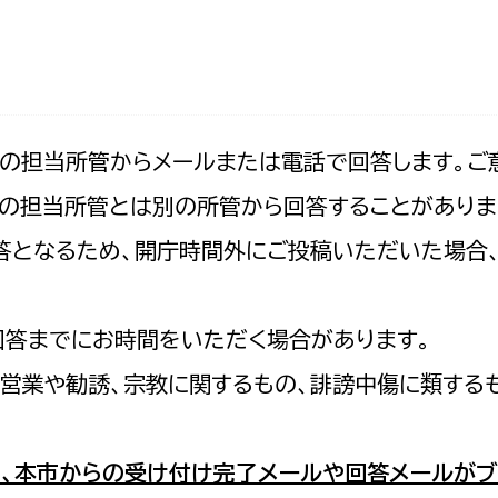
防災・安全
市税総務課
市民税課
福祉・健康
資産税課
環境・エネルギー
文化部
記の担当所管からメールまたは電話で回答します。ご
の担当所管とは別の所管から回答することがありま
策課
文化政策課
地域経済
の回答となるため、開庁時間外にご投稿いただいた場
生涯学習課
都市基盤
文化財課
図書館
回答までにお時間をいただく場合があります。
文化・生涯学習
スポーツ課
営業や勧誘、宗教に関するもの、誹謗中傷に類する
小田原城総合管理事
市民活動・地域づくり
若者部
経済部
、本市からの受け付け完了メールや回答メールがブ
行政経営