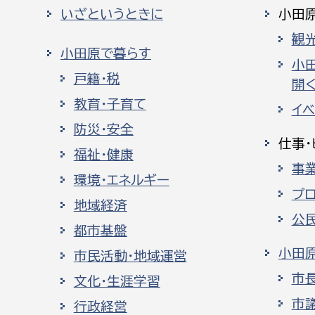
いざというときに
小田
観
小田原で暮らす
小
戸籍・税
開く
教育・子育て
イ
防災・安全
仕事・
福祉・健康
事
環境・エネルギー
プ
地域経済
公
都市基盤
小田
市民活動・地域運営
市
文化・生涯学習
市
行政経営