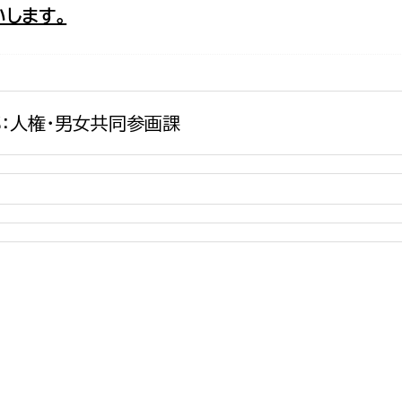
します。
政策課
産業政策課
観光
若者支援課
観光課
農政課
消防
水産海浜課
：人権・男女共同参画課
病院
市議会
理者
市立総合医療センタ
患者サポートセンター
病院管理局：経営管理
病院管理局：施設用度
病院管理局：医事課