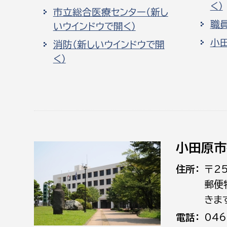
く）
市立総合医療センター（新し
職
いウインドウで開く）
小
消防（新しいウインドウで開
く）
小田原市
住所
〒2
郵便
きま
電話
046