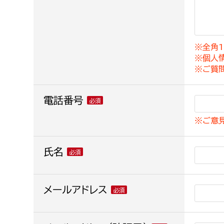
建築課
※全角1
※個人
上下水道局
教育部
※ご質
経営総務課
教育総
電話番号
給排水業務課
保健給
※ご意
水道整備課
教育指
下水道整備課
氏名
浄水管理課
農業委員会事務局
メールアドレス
議会局
農業委員会事務局
議会総