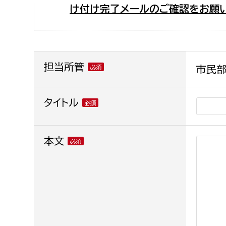
け付け完了メールのご確認をお願い
福祉政策課
子ども
求職者
生活援護課
子ども
高齢介護課
保育課
外国人
障がい福祉課
担当所管
市民部
保険課
ペット
健康づくり課
タイトル
建設部
会計管
本文
建設政策課
出納室
国県事業推進課
土木管理課
道水路整備課
みどり公園課