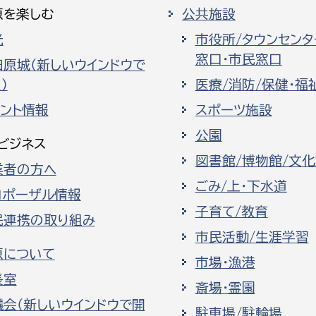
原を楽しむ
公共施設
光
市役所/タウンセンタ
窓口・市民窓口
田原城（新しいウインドウで
）
医療/消防/保健・福
ベント情報
スポーツ施設
公園
ビジネス
図書館/博物館/文
業者の方へ
ごみ/上・下水道
ロポーザル情報
子育て/教育
民連携の取り組み
市民活動/生涯学習
原について
市場・漁港
長室
斎場・霊園
議会（新しいウインドウで開
駐車場/駐輪場