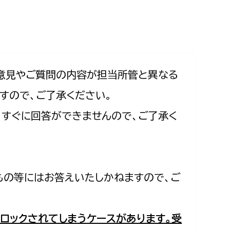
相談をしたい
支払いをしたい
働きたい
環境部
意見やご質問の内容が担当所管と異なる
すので、ご了承ください。
環境政策課
遊びたい
合、すぐに回答ができませんので、ご了承く
ゼロカーボン推進課
小田原のことを知りたい
環境保護課
環境事業センター
イベント・講座などに参加したい
もの等にはお答えいたしかねますので、ご
務所
まちづくりに関わりたい
都市部
ロックされてしまうケースがあります。受