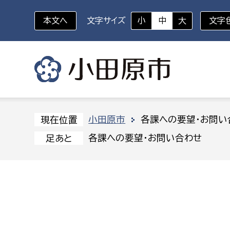
本文へ
文字サイズ
小
中
大
文字
いざというときに
対象者を選択
組織から探す
小田原市
各課への要望・お問い
現在位置
各課への要望・お問い合わせ
足あと
部に属さない室
企画部
新生児・乳幼児
休日救急外来
防
秘書室
企画政
幼稚園児・保育園児
広報広聴室
財政課
コンプライアンス推進室
資産マ
小・中学生
デジタ