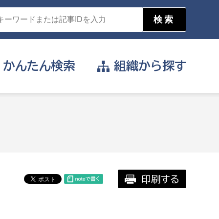
かんたん
検索
組織から
探す
目的を選択
公営事業部
支援や給付を受けたい
消防
事業課
届け出や申請をしたい
印刷する
証明書がほしい