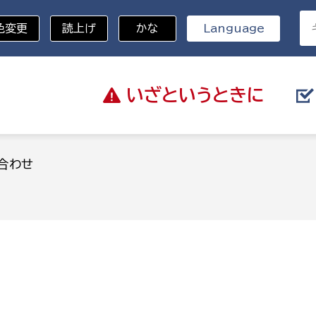
色変更
読上げ
かな
Language
いざと
いうときに
分野を選択
合わせ
総務部
戸籍
災・ハザードマップ
避難場所
策課
総務課
税
職員課
ネジメント課
財産管理課
教育・子育て
ル推進課
契約検査課