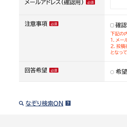
メールアドレス(確認用)
注意事項
確認
下記の
１．メー
２．投
となっ
回答希望
希望
なぞり検索ON