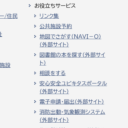
お役立ちサービス
ー/住民
リンク集
公共施設予約
祉
地図でさがす（NAVI－O）
（外部サイト）
図書館の本を探す（外部サイ
ト）
化施設
相談をする
安心安全ユビキタスポータル
（外部サイト）
電子申請・届出（外部サイト）
消防出動・気象観測システム
（外部サイト）