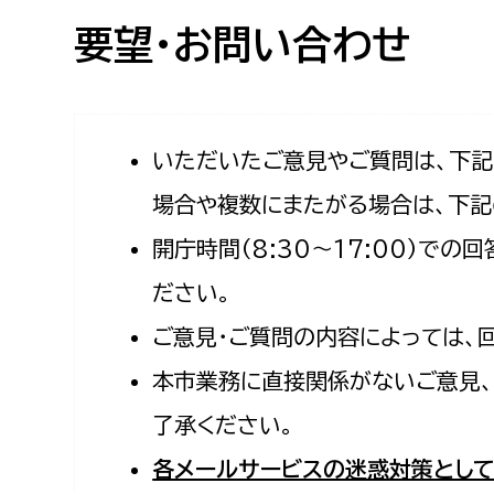
高校生・大学生など
要望・お問い合わせ
若者
妊産婦
市民部
防災部
いただいたご意見やご質問は、下
場合や複数にまたがる場合は、下記
地域政策課
防災対
高齢者
開庁時間（8:30〜17:00）で
地域安全課
障がい者
人権・男女共同参画課
ださい。
戸籍住民課
ご意見・ご質問の内容によっては、
傷病者
本市業務に直接関係がないご意見、
事業者
了承ください。
福祉健康部
子ども
各メールサービスの迷惑対策として
労働者