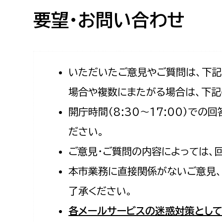
高校生・大学生など
要望・お問い合わせ
若者
妊産婦
市民部
防災部
いただいたご意見やご質問は、下
場合や複数にまたがる場合は、下記
地域政策課
防災対
高齢者
開庁時間（8:30〜17:00）で
地域安全課
障がい者
人権・男女共同参画課
ださい。
戸籍住民課
ご意見・ご質問の内容によっては、
傷病者
本市業務に直接関係がないご意見、
事業者
了承ください。
福祉健康部
子ども
各メールサービスの迷惑対策として
労働者