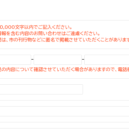
0,000文字以内でご記入ください。
情報を含む内容のお問い合わせはご遠慮ください。
選挙管理委員会事務
問は、市の刊行物などに匿名で掲載させていただくことがありま
務課
選挙管理委員会事務
-
-
食課
見の内容について確認させていただく場合がありますので、電話
導課
務課