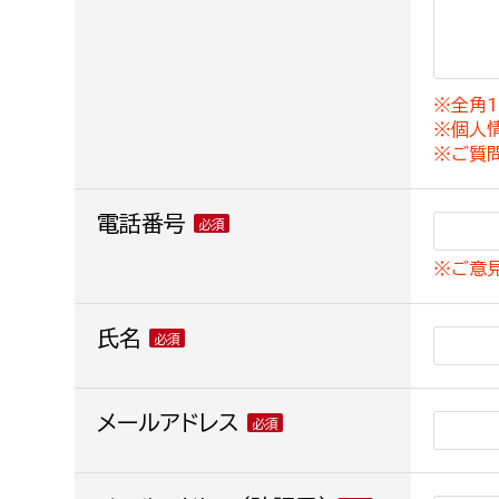
建築課
※全角1
※個人
上下水道局
教育部
※ご質
経営総務課
教育総
電話番号
給排水業務課
保健給
※ご意
水道整備課
教育指
下水道整備課
氏名
浄水管理課
農業委員会事務局
メールアドレス
議会局
農業委員会事務局
議会総