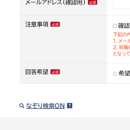
メールアドレス(確認用)
注意事項
確認
下記の
１．メー
２．投
となっ
回答希望
希望
なぞり検索ON