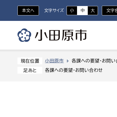
本文へ
文字サイズ
小
中
大
文字
いざというときに
対象者を選択
組織から探す
小田原市
各課への要望・お問い
現在位置
各課への要望・お問い合わせ
足あと
部に属さない室
企画部
新生児・乳幼児
休日救急外来
防
秘書室
企画政
幼稚園児・保育園児
広報広聴室
財政課
コンプライアンス推進室
資産マ
小・中学生
デジタ