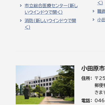
く）
市立総合医療センター（新し
職
いウインドウで開く）
小
消防（新しいウインドウで開
く）
小田原市
住所
〒2
郵便
きま
電話
046