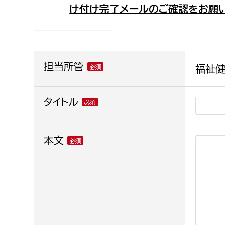
け付け完了メールのご確認をお願い
福祉政策課
子ども
求職者
生活援護課
子ども
高齢介護課
保育課
外国人
障がい福祉課
担当所管
福祉健
保険課
ペット
健康づくり課
タイトル
建設部
会計管
本文
建設政策課
出納室
国県事業推進課
土木管理課
道水路整備課
みどり公園課