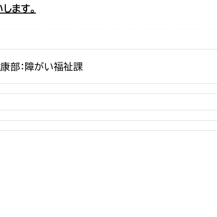
します。
政策課
産業政策課
観光
若者支援課
観光課
農政課
消防
水産海浜課
康部：障がい福祉課
病院
市議会
理者
市立総合医療センタ
患者サポートセンター
病院管理局：経営管理
病院管理局：施設用度
病院管理局：医事課