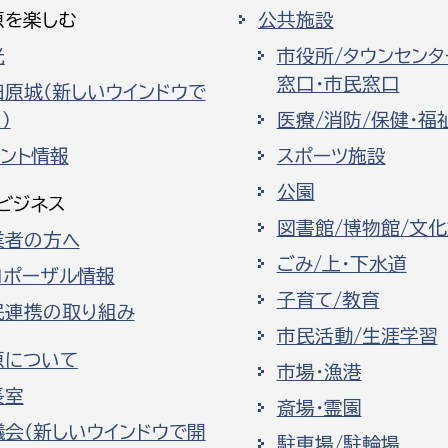
原を楽しむ
公共施設
光
市役所/タウンセンタ
窓口・市民窓口
田原城（新しいウインドウで
）
医療/消防/保健・福
ベント情報
スポーツ施設
公園
ビジネス
図書館/博物館/文
業者の方へ
ごみ/上・下水道
ロポーザル情報
子育て/教育
民連携の取り組み
市民活動/生涯学習
原について
市場・漁港
長室
斎場・霊園
議会（新しいウインドウで開
駐車場/駐輪場