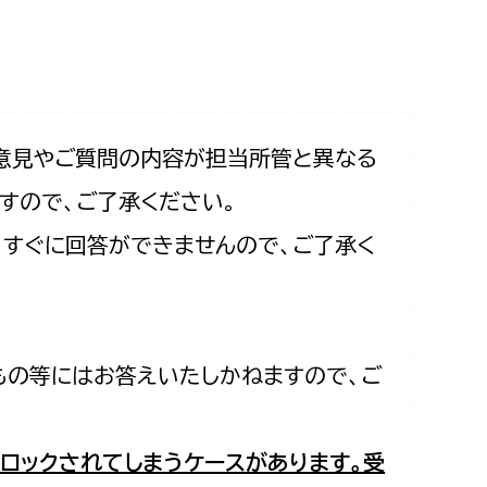
相談をしたい
支払いをしたい
働きたい
環境部
意見やご質問の内容が担当所管と異なる
すので、ご了承ください。
環境政策課
遊びたい
合、すぐに回答ができませんので、ご了承く
ゼロカーボン推進課
小田原のことを知りたい
環境保護課
環境事業センター
イベント・講座などに参加したい
もの等にはお答えいたしかねますので、ご
務所
まちづくりに関わりたい
都市部
ロックされてしまうケースがあります。受