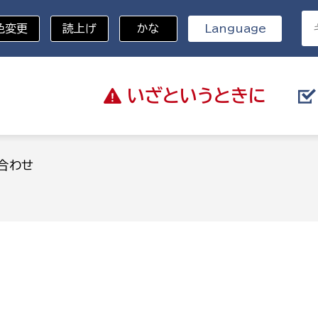
色変更
読上げ
かな
Language
いざと
いうときに
分野を選択
合わせ
総務部
戸籍
災・ハザードマップ
避難場所
策課
総務課
税
職員課
ネジメント課
財産管理課
教育・子育て
ル推進課
契約検査課