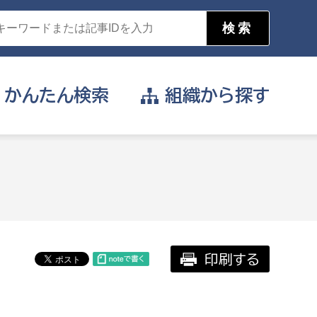
かんたん
検索
組織から
探す
目的を選択
公営事業部
支援や給付を受けたい
消防
事業課
届け出や申請をしたい
印刷する
証明書がほしい