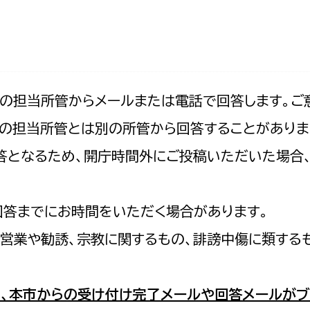
防災・安全
市税総務課
市民税課
福祉・健康
資産税課
環境・エネルギー
文化部
記の担当所管からメールまたは電話で回答します。ご
の担当所管とは別の所管から回答することがありま
策課
文化政策課
地域経済
の回答となるため、開庁時間外にご投稿いただいた場
生涯学習課
都市基盤
文化財課
図書館
回答までにお時間をいただく場合があります。
文化・生涯学習
スポーツ課
営業や勧誘、宗教に関するもの、誹謗中傷に類する
小田原城総合管理事
市民活動・地域づくり
若者部
経済部
、本市からの受け付け完了メールや回答メールがブ
行政経営