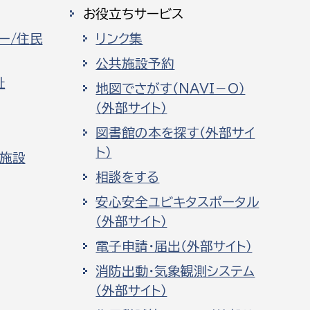
お役立ちサービス
ー/住民
リンク集
公共施設予約
祉
地図でさがす（NAVI－O）
（外部サイト）
図書館の本を探す（外部サイ
ト）
化施設
相談をする
安心安全ユビキタスポータル
（外部サイト）
電子申請・届出（外部サイト）
消防出動・気象観測システム
（外部サイト）