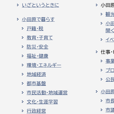
いざというときに
小田
観
小田原で暮らす
小
戸籍・税
開く
教育・子育て
イ
防災・安全
仕事・
福祉・健康
事
環境・エネルギー
プ
地域経済
公
都市基盤
小田
市民活動・地域運営
市
文化・生涯学習
市
行政経営