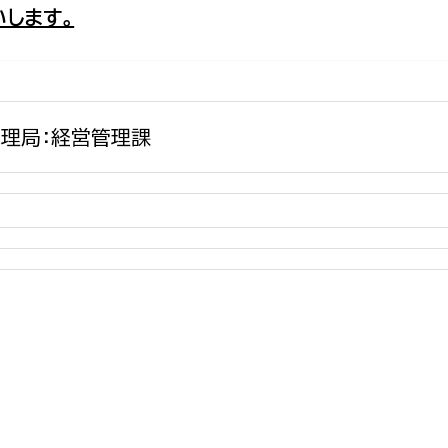
します。
政策課
産業政策課
観光
若者支援課
観光課
農政課
消防
水産海浜課
理局：経営管理課
病院
市議会
理者
市立総合医療センタ
患者サポートセンター
病院管理局：経営管理
病院管理局：施設用度
病院管理局：医事課