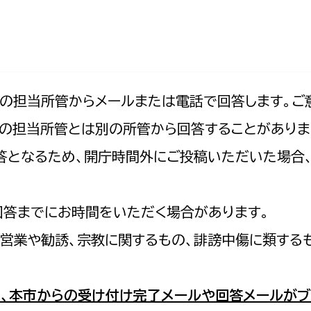
防災・安全
市税総務課
市民税課
福祉・健康
資産税課
環境・エネルギー
文化部
記の担当所管からメールまたは電話で回答します。ご
の担当所管とは別の所管から回答することがありま
策課
文化政策課
地域経済
の回答となるため、開庁時間外にご投稿いただいた場
生涯学習課
都市基盤
文化財課
図書館
回答までにお時間をいただく場合があります。
文化・生涯学習
スポーツ課
営業や勧誘、宗教に関するもの、誹謗中傷に類する
小田原城総合管理事
市民活動・地域づくり
若者部
経済部
、本市からの受け付け完了メールや回答メールがブ
行政経営