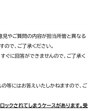
相談をしたい
支払いをしたい
働きたい
環境部
意見やご質問の内容が担当所管と異なる
すので、ご了承ください。
環境政策課
遊びたい
合、すぐに回答ができませんので、ご了承く
ゼロカーボン推進課
小田原のことを知りたい
環境保護課
環境事業センター
イベント・講座などに参加したい
もの等にはお答えいたしかねますので、ご
務所
まちづくりに関わりたい
都市部
ロックされてしまうケースがあります。受