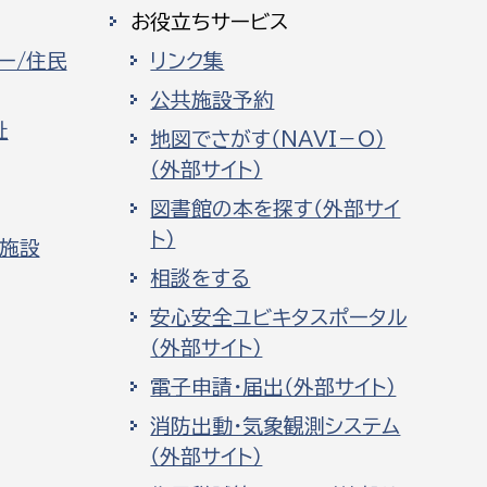
お役立ちサービス
ー/住民
リンク集
公共施設予約
祉
地図でさがす（NAVI－O）
（外部サイト）
図書館の本を探す（外部サイ
ト）
化施設
相談をする
安心安全ユビキタスポータル
（外部サイト）
電子申請・届出（外部サイト）
消防出動・気象観測システム
（外部サイト）