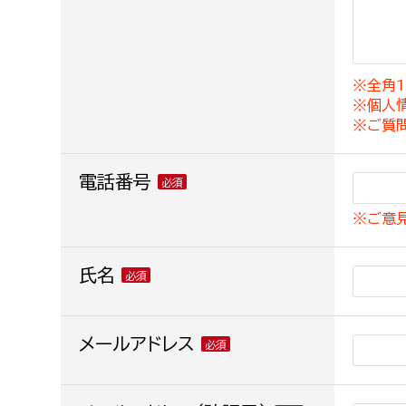
建築課
※全角1
※個人
上下水道局
教育部
※ご質
経営総務課
教育総
電話番号
給排水業務課
保健給
※ご意
水道整備課
教育指
下水道整備課
氏名
浄水管理課
農業委員会事務局
メールアドレス
議会局
農業委員会事務局
議会総