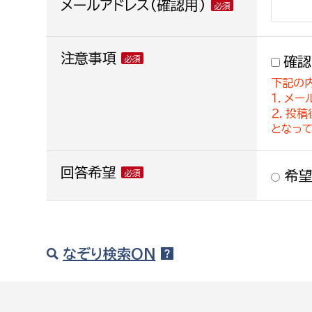
メールアドレス(確認用)
注意事項
確認
下記の
１．メー
２．投
となっ
回答希望
希望
なぞり検索ON