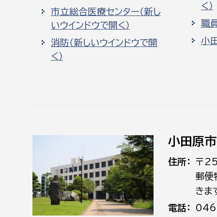
く）
市立総合医療センター（新し
職
いウインドウで開く）
小
消防（新しいウインドウで開
く）
小田原市
住所
〒2
郵便
きま
電話
046