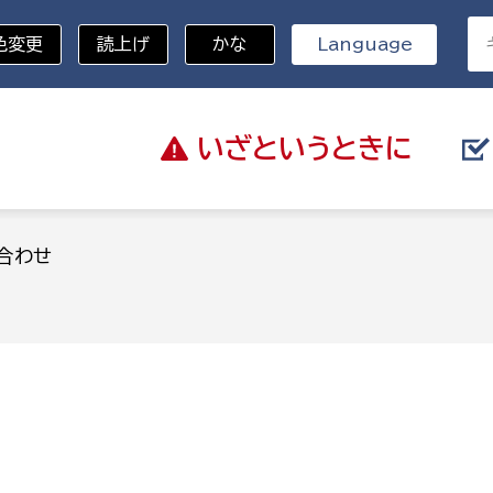
色変更
読上げ
かな
Language
いざと
いうときに
分野を選択
合わせ
総務部
戸籍
災・ハザードマップ
避難場所
策課
総務課
税
職員課
ネジメント課
財産管理課
教育・子育て
ル推進課
契約検査課