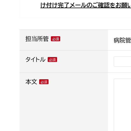
け付け完了メールのご確認をお願い
福祉政策課
子ども
求職者
生活援護課
子ども
高齢介護課
保育課
外国人
障がい福祉課
担当所管
病院管
保険課
ペット
健康づくり課
タイトル
建設部
会計管
本文
建設政策課
出納室
国県事業推進課
土木管理課
道水路整備課
みどり公園課