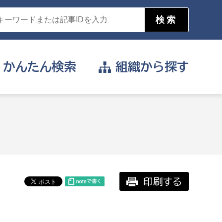
かんたん
検索
組織から
探す
目的を選択
公営事業部
支援や給付を受けたい
消防
事業課
届け出や申請をしたい
印刷する
証明書がほしい