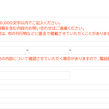
0,000文字以内でご記入ください。
情報を含む内容のお問い合わせはご遠慮ください。
選挙管理委員会事務
問は、市の刊行物などに匿名で掲載させていただくことがありま
務課
選挙管理委員会事務
-
-
食課
見の内容について確認させていただく場合がありますので、電話
導課
務課