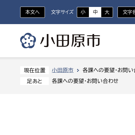
本文へ
文字サイズ
小
中
大
文字
いざというときに
対象者を選択
組織から探す
小田原市
各課への要望・お問い
現在位置
各課への要望・お問い合わせ
足あと
部に属さない室
企画部
新生児・乳幼児
休日救急外来
防
秘書室
企画政
幼稚園児・保育園児
広報広聴室
財政課
コンプライアンス推進室
資産マ
小・中学生
デジタ