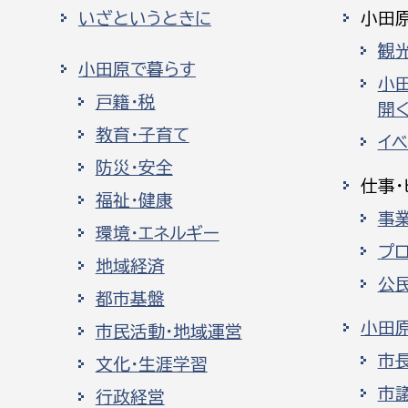
いざというときに
小田
観
小田原で暮らす
小
戸籍・税
開く
教育・子育て
イ
防災・安全
仕事・
福祉・健康
事
環境・エネルギー
プ
地域経済
公
都市基盤
小田
市民活動・地域運営
市
文化・生涯学習
市
行政経営