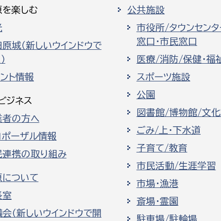
原を楽しむ
公共施設
光
市役所/タウンセンタ
窓口・市民窓口
田原城（新しいウインドウで
）
医療/消防/保健・福
ベント情報
スポーツ施設
公園
ビジネス
図書館/博物館/文
業者の方へ
ごみ/上・下水道
ロポーザル情報
子育て/教育
民連携の取り組み
市民活動/生涯学習
原について
市場・漁港
長室
斎場・霊園
議会（新しいウインドウで開
駐車場/駐輪場