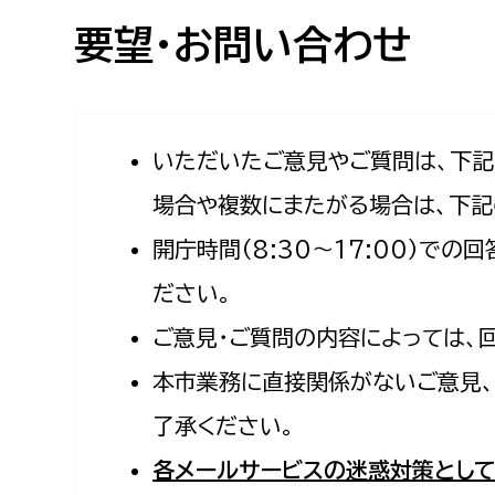
高校生・大学生など
要望・お問い合わせ
若者
妊産婦
市民部
防災部
いただいたご意見やご質問は、下
場合や複数にまたがる場合は、下記
地域政策課
防災対
高齢者
開庁時間（8:30〜17:00）で
地域安全課
障がい者
人権・男女共同参画課
ださい。
戸籍住民課
ご意見・ご質問の内容によっては、
傷病者
本市業務に直接関係がないご意見、
事業者
了承ください。
福祉健康部
子ども
各メールサービスの迷惑対策として
労働者