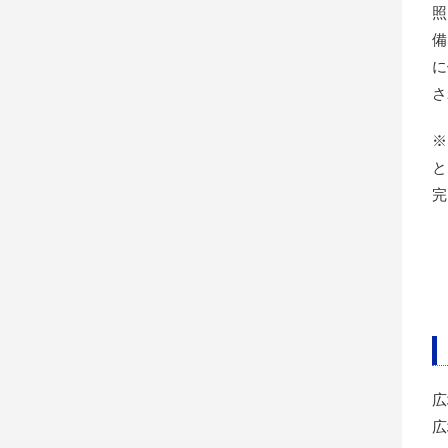
照
備
に
さ
※
と
完
広
広