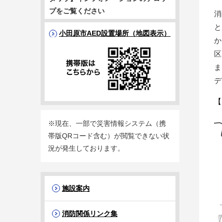
プをご覧ください
消
と
小田原市AED設置場所（地図表示）
か
区
ま
デ
【
※現在、一部で災害情報システム（携
帯版QRコード含む）が閲覧できない状
況が発生しております。
施設案内
消防関係リンク集