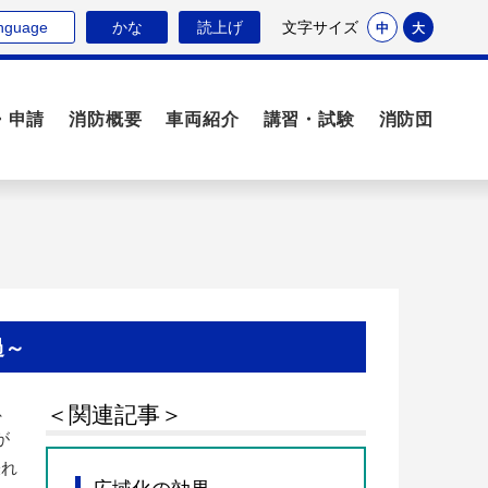
nguage
かな
読上げ
文字サイズ
中
大
・申請
消防概要
車両紹介
講習・試験
消防団
過～
、
＜関連記事＞
が
表れ