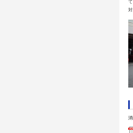
て
対
消