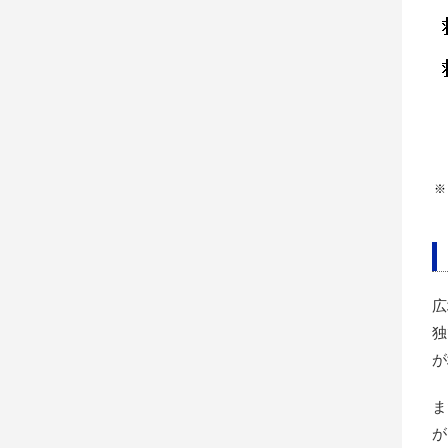
※
広
独
が
ま
が