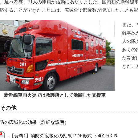
、延べ22隊、71人の隊員が活動にあたりました。国内初の新幹線
応することができたことには、広域化で部隊数が増加したことも
また、
難事故
人の隊
多くの
た災害
きたこ
新幹線車両火災では救護所として活躍した支援車
その他
防の広域化の効果（詳細な説明）
【資料1】消防の広域化の効果 PDF形式 ：401.9ＫＢ