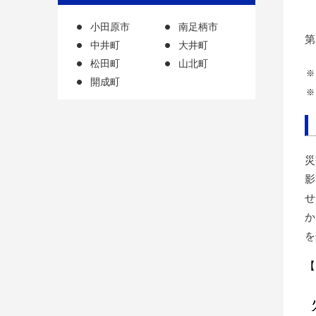
小田原市
南足柄市
第
中井町
大井町
松田町
山北町
※
開成町
※
災
影
せ
か
を
【