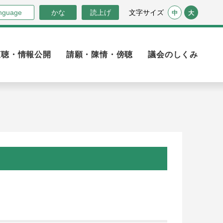
nguage
かな
読上げ
文字サイズ
中
大
広聴・情報公開
請願・陳情・傍聴
議会のしくみ