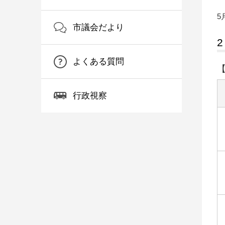
5
市議会だより
よくある質問
行政視察