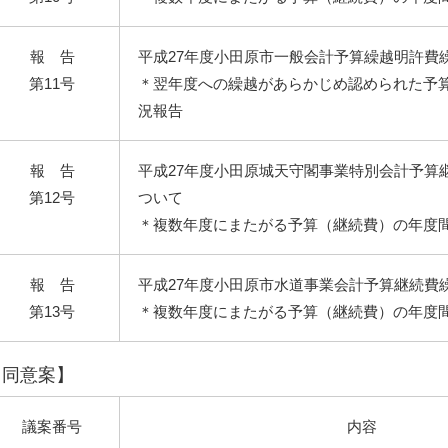
報 告
平成27年度小田原市一般会計予算繰越明許費
第11号
＊翌年度への繰越があらかじめ認められた予
況報告
報 告
平成27年度小田原城天守閣事業特別会計予算
第12号
ついて
＊複数年度にまたがる予算（継続費）の年度
報 告
平成27年度小田原市水道事業会計予算継続費
第13号
＊複数年度にまたがる予算（継続費）の年度
【同意案】
議案番号
内容