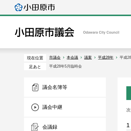
市議会
本会議
議案
平成28年
平成2
現在位置
平成28年5月臨時会
足あと
議会名簿等
議会中継
次
会議録