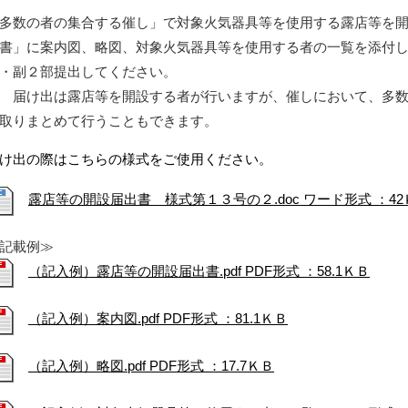
多数の者の集合する催し」で対象火気器具等を使用する露店等を
書」に案内図、略図、対象火気器具等を使用する者の一覧を添付
・副２部提出してください。
 届け出は露店等を開設する者が行いますが、催しにおいて、多
取りまとめて行うこともできます。
け出の際はこちらの様式をご使用ください。
露店等の開設届出書 様式第１３号の２.doc ワード形式 ：42
記載例≫
（記入例）露店等の開設届出書.pdf PDF形式 ：58.1ＫＢ
（記入例）案内図.pdf PDF形式 ：81.1ＫＢ
（記入例）略図.pdf PDF形式 ：17.7ＫＢ