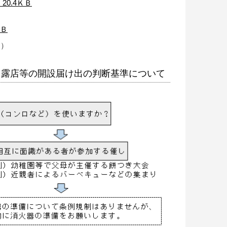
20.4ＫＢ
ＫＢ
。）
と露店等の開設届け出の判断基準について