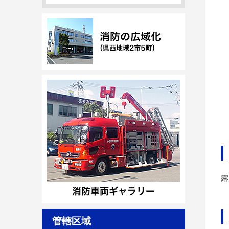
露
※
管轄区域