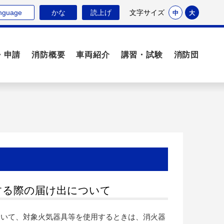
nguage
かな
読上げ
文字サイズ
中
大
・申請
消防概要
車両紹介
講習・試験
消防団
する際の届け出について
おいて、対象火気器具等を使用するときは、消火器