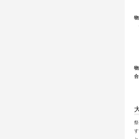
物
物
合
祭
す