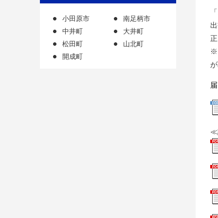
「
小田原市
南足柄市
出
中井町
大井町
正
松田町
山北町
※
開成町
が
届
≪