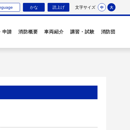
nguage
かな
読上げ
文字サイズ
中
大
・申請
消防概要
車両紹介
講習・試験
消防団