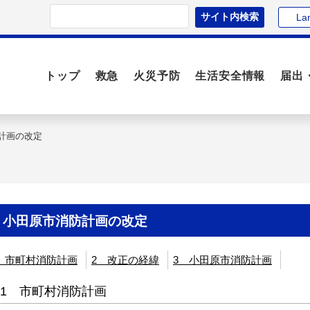
La
トップ
救急
火災予防
生活安全情報
届出
計画の改定
小田原市消防計画の改定
 市町村消防計画
2 改正の経緯
3 小田原市消防計画
1 市町村消防計画