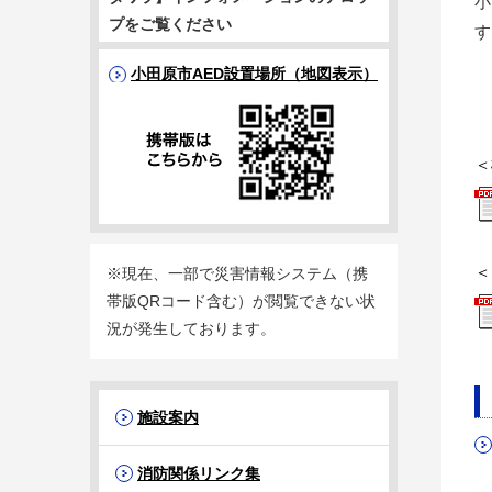
小
プをご覧ください
す
小田原市AED設置場所（地図表示）
＜
＜
※現在、一部で災害情報システム（携
帯版QRコード含む）が閲覧できない状
況が発生しております。
施設案内
消防関係リンク集