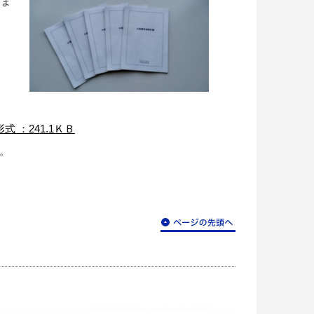
いま
 ：241.1ＫＢ
。