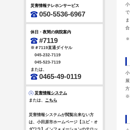
小
災害情報テレホンサービス
で
050-5536-6967
ま
合
休日・夜間の病院案内
#7119
※
※＃7119直通ダイヤル
045-232-7119
045-523-7119
または、
小
0465-49-0119
展
方
災害情報システム
※
または、
こちら
災害情報システムが閲覧出来ない方
は、小田原市ホームページ【ユビ・オ
ダワラ】インフォメーションのテロッ