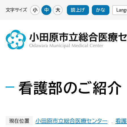
Lang
文字サイズ
小
中
大
読上げ
かな
看護部のご紹介
小田原市立総合医療センター
看護
現在位置