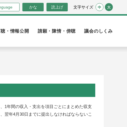
nguage
かな
読上げ
文字サイズ
中
大
広聴・情報公開
請願・陳情・傍聴
議会のしくみ
、1年間の収入・支出を項目ごとにまとめた収支
、翌年4月30日までに提出しなければならないこ