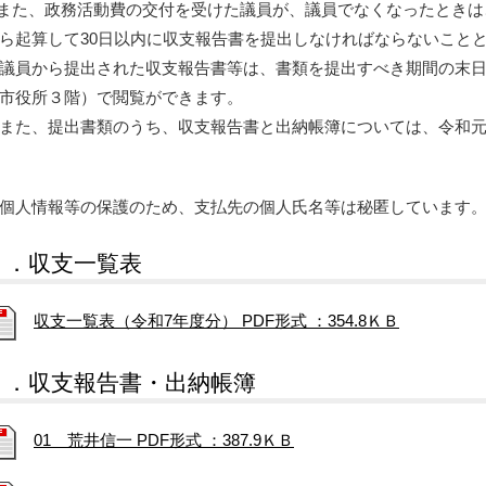
た、政務活動費の交付を受けた議員が、議員でなくなったときは
ら起算して30日以内に収支報告書を提出しなければならないこと
員から提出された収支報告書等は、書類を提出すべき期間の末日
市役所３階）で閲覧ができます。
た、提出書類のうち、収支報告書と出納帳簿については、令和元
個人情報等の保護のため、支払先の個人氏名等は秘匿しています
１．収支一覧表
収支一覧表（令和7年度分） PDF形式 ：354.8ＫＢ
２．収支報告書・出納帳簿
01 荒井信一 PDF形式 ：387.9ＫＢ