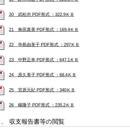
20 武松忠 PDF形式 ：322.9ＫＢ
21 角田真美 PDF形式 ：169.4ＫＢ
22 寺島由美子 PDF形式 ：297ＫＢ
23 中野正幸 PDF形式 ：647.1ＫＢ
24 原久美子 PDF形式 ：68.4ＫＢ
25 宮原元紀 PDF形式 ：340ＫＢ
26 楊隆子 PDF形式 ：235.2ＫＢ
３. 収支報告書等の閲覧