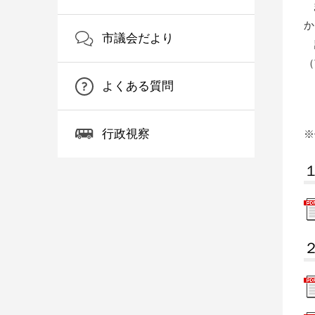
ま
か
市議会だより
議
（
ま
よくある質問
行政視察
※