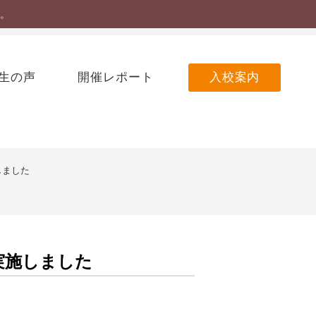
。
nguage
かな
読上げ
文字サイズ
中
大
生の声
開催レポート
入校案内
しました
実施しました