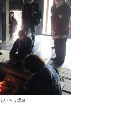
るいろり燻蒸