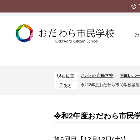
お
おだわら市民学校
開催レポ
現在位置
令和2年度おだわら市民学校基
足あと
令和2年度おだわら市民
第6回目【12月12日(土)】