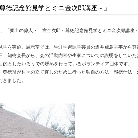
尊徳記念館見学とミニ金次郎講座～」
、「郷土の偉人・二宮金次郎～尊徳記念館見学とミニ金次郎講座
学を実施。展示室では、生涯学習課学芸員の坂井飛鳥主事から尊
三上知樹会長から、会の活動内容や生家についての説明をしていた
を目的としたいろりでの燻蒸を行っているボランティア団体です。
尊徳翁が村々の立て直しのために行った独自の方法「報徳仕法」
だきました。