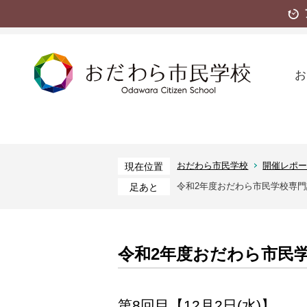
お
おだわら市民学校
開催レポ
現在位置
令和2年度おだわら市民学校専
足あと
令和2年度おだわら市民
第8回目【12月2日(水)】