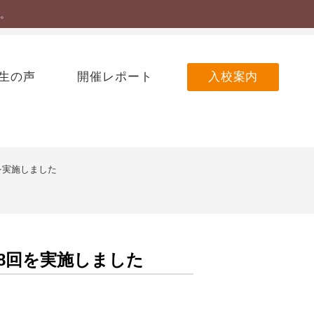
。
nguage
かな
読上げ
文字サイズ
中
大
生の声
開催レポート
入校案内
を実施しました
8回を実施しました