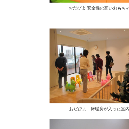
おだぴよ 安全性の高いおもち
おだぴよ 床暖房が入った室