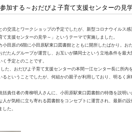
に参加する～おだぴよ子育て支援センターの見
の交流とワークショップの予定でしたが、新型コロナウイルス感
育て支援センターの見学～」というテーマで実施しました。
小田原の6階に小田原駅東口図書館とともに開所したばかり。お
おだたんグループが運営し、お互いが隣同士という立地条件を最大
いく予定とのことです。
した、おだぴよ子育て支援センターの本間一江センター長に所内
いるということでしたが、何組かの親子が利用しており、明るく床
括責任者の青柳明人さんに、小田原駅東口図書館の特徴を説明い
な人が気軽に立ち寄れる図書館をコンセプトに運営され、最新の設
ました。