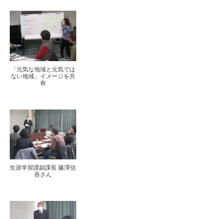
「元気な地域と元気では
ない地域」イメージを共
有
生涯学習課副課長 藤澤信
吾さん