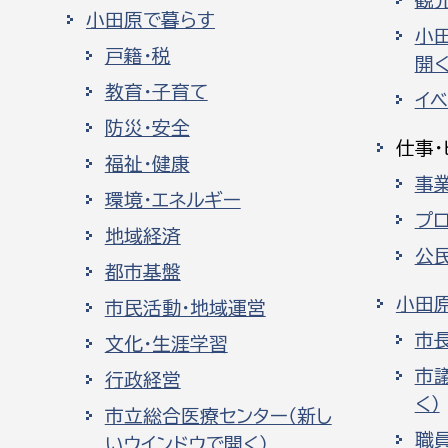
観
小田原で暮らす
小
戸籍・税
開く
教育・子育て
イ
防災・安全
仕事・
福祉・健康
事
環境・エネルギー
プ
地域経済
公
都市基盤
小田
市民活動・地域運営
市
文化・生涯学習
市
行政経営
く）
市立総合医療センター（新し
職
いウインドウで開く）