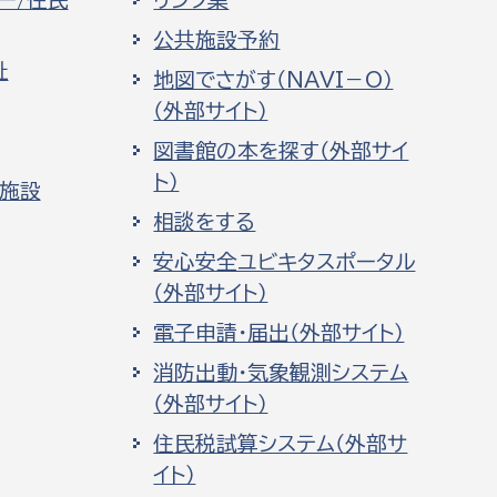
ー/住民
リンク集
公共施設予約
祉
地図でさがす（NAVI－O）
（外部サイト）
図書館の本を探す（外部サイ
ト）
化施設
相談をする
安心安全ユビキタスポータル
（外部サイト）
電子申請・届出（外部サイト）
消防出動・気象観測システム
（外部サイト）
住民税試算システム（外部サ
イト）