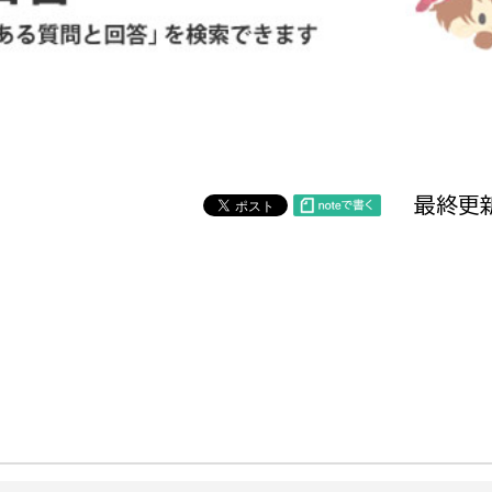
防災・安全
市税総務課
市民税課
福祉・健康
資産税課
環境・エネルギー
文化部
最終更新
策課
文化政策課
地域経済
生涯学習課
都市基盤
文化財課
図書館
文化・生涯学習
スポーツ課
小田原城総合管理事
市民活動・地域づくり
若者部
経済部
行政経営