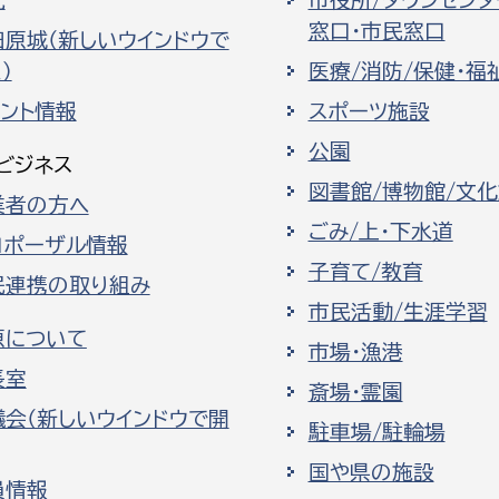
光
市役所/タウンセンタ
窓口・市民窓口
田原城（新しいウインドウで
）
医療/消防/保健・福
ベント情報
スポーツ施設
公園
ビジネス
図書館/博物館/文
業者の方へ
ごみ/上・下水道
ロポーザル情報
子育て/教育
民連携の取り組み
市民活動/生涯学習
原について
市場・漁港
長室
斎場・霊園
議会（新しいウインドウで開
駐車場/駐輪場
国や県の施設
員情報