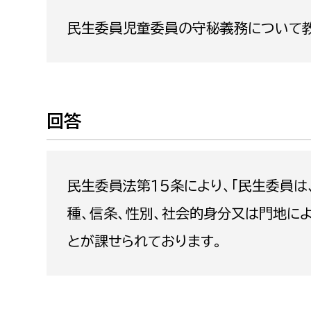
福祉政策課
子ども
民生委員児童委員の守秘義務について教
求職者
生活援護課
子ども
高齢介護課
保育課
外国人
障がい福祉課
保険課
ペット
回答
健康づくり課
建設部
会計管
民生委員法第15条により、「民生委員
建設政策課
出納室
種、信条、性別、社会的身分又は門地に
国県事業推進課
とが課せられております。
土木管理課
道水路整備課
みどり公園課