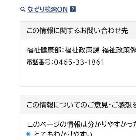
建築課
なぞり検索ON
この情報に関するお問い合わせ先
上下水道局
教育部
福祉健康部：福祉政策課 福祉政策
経営総務課
教育総
電話番号：0465-33-1861
給排水業務課
保健給
水道整備課
教育指
下水道整備課
浄水管理課
この情報についてのご意見・ご感想
農業委員会事務局
議会局
このページの情報は分かりやすかっ
農業委員会事務局
議会総
とてもわかりやすい