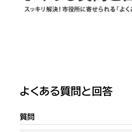
高校生・大学生など
若者
妊産婦
市民部
防災部
地域政策課
防災対
高齢者
地域安全課
障がい者
人権・男女共同参画課
戸籍住民課
よくある質問と回答
傷病者
事業者
質問
福祉健康部
子ども
労働者