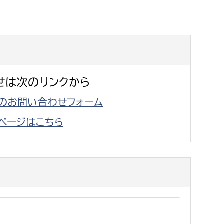
消防課
警防第1課
警防第2課
局
監査事務局
せは次のリンクから
局
監査事務局
のお問い合わせフォーム
ページはこちら