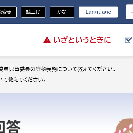
色変更
読上げ
かな
Language
いざと
いうときに
分野を選択
委員児童委員の守秘義務について教えてください。
いて教えてください。
総務部
戸籍
災・ハザードマップ
避難場所
策課
総務課
税
職員課
ネジメント課
財産管理課
教育・子育て
ル推進課
契約検査課