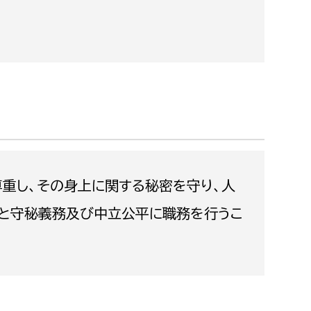
都市政策課
都市計画課
地域交通課
建築指導課
開発審査課
ー
消防
尊重し、その身上に関する秘密を守り、人
消防総務課
」と守秘義務及び中立公平に職務を行うこ
課
予防課
課
警防計画課
救急課
情報司令課