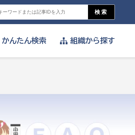
かんたん
検索
組織から
探す
目的を選択
公営事業部
支援や給付を受けたい
消防
事業課
届け出や申請をしたい
証明書がほしい