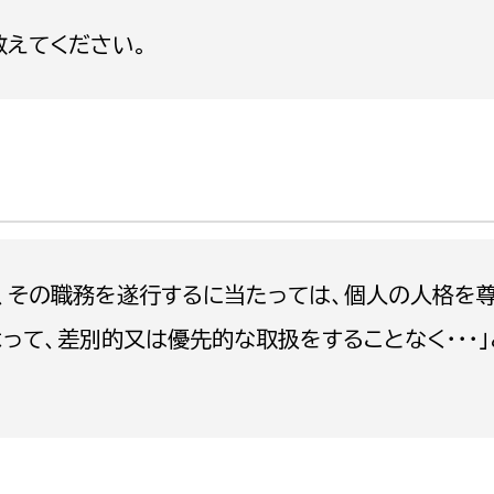
政策課
産業政策課
えてください。
観光
若者支援課
観光課
農政課
消防
水産海浜課
病院
市議会
理者
市立総合医療センタ
は、その職務を遂行するに当たっては、個人の人格を
患者サポートセンター
よって、差別的又は優先的な取扱をすることなく・・・
病院管理局：経営管理
病院管理局：施設用度
病院管理局：医事課