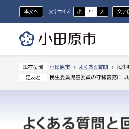
本文へ
文字サイズ
小
中
大
文字
いざというときに
対象者を選択
組織から探す
小田原市
よくある質問
民生
現在位置
民生委員児童委員の守秘義務につ
足あと
部に属さない室
企画部
新生児・乳幼児
休日救急外来
防
秘書室
企画政
幼稚園児・保育園児
広報広聴室
財政課
コンプライアンス推進室
資産マ
小・中学生
デジタ