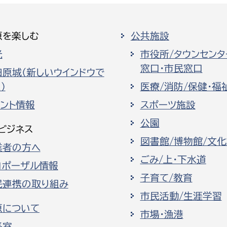
原を楽しむ
公共施設
光
市役所/タウンセンタ
窓口・市民窓口
田原城（新しいウインドウで
）
医療/消防/保健・福
ベント情報
スポーツ施設
公園
ビジネス
図書館/博物館/文
業者の方へ
ごみ/上・下水道
ロポーザル情報
子育て/教育
民連携の取り組み
市民活動/生涯学習
原について
市場・漁港
長室