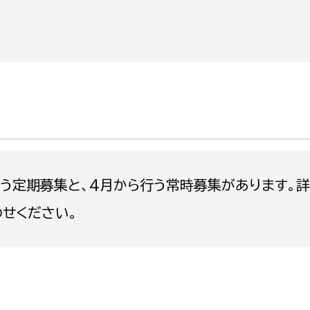
政策課
産業政策課
観光
若者支援課
観光課
農政課
消防
水産海浜課
病院
市議会
理者
市立総合医療センタ
行う定期募集と、4月から行う常時募集があります。詳
患者サポートセンター
わせください。
病院管理局：経営管理
病院管理局：施設用度
病院管理局：医事課