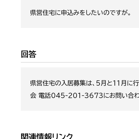
福祉政策課
子ども
県営住宅に申込みをしたいのですが。
求職者
生活援護課
子ども
高齢介護課
保育課
外国人
障がい福祉課
保険課
ペット
回答
健康づくり課
建設部
会計管
県営住宅の入居募集は、5月と11月に
建設政策課
出納室
会 電話045-201-3673にお問い合
国県事業推進課
土木管理課
道水路整備課
みどり公園課
関連情報リンク