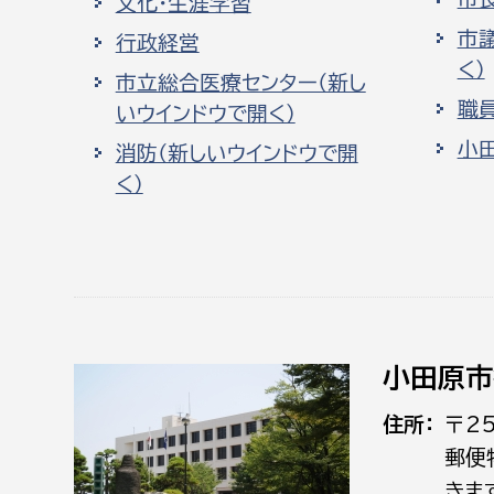
文化・生涯学習
市
行政経営
く）
市立総合医療センター（新し
職
いウインドウで開く）
小
消防（新しいウインドウで開
く）
小田原市
住所
〒2
郵便
きま