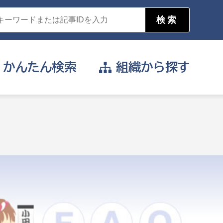
かんたん
検索
組織から
探す
目的を選択
公営事業部
支援や給付を受けたい
消防
事業課
届け出や申請をしたい
証明書がほしい