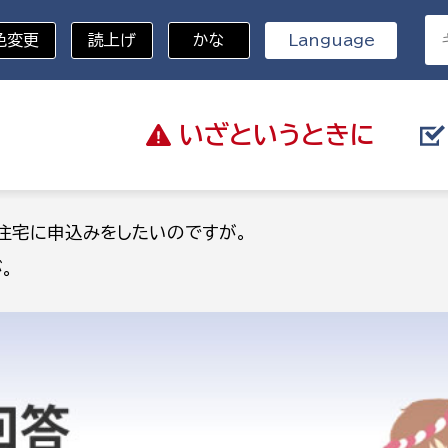
色変更
読上げ
かな
Language
いざと
いうときに
分野を選択
住宅に申込みをしたいのですが。
。
総務部
戸籍
災・ハザードマップ
避難場所
策課
総務課
税
職員課
ネジメント課
財産管理課
教育・子育て
ル推進課
契約検査課