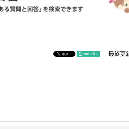
防災・安全
市税総務課
市民税課
福祉・健康
資産税課
環境・エネルギー
文化部
最終更新
策課
文化政策課
地域経済
生涯学習課
都市基盤
文化財課
図書館
文化・生涯学習
スポーツ課
小田原城総合管理事
市民活動・地域づくり
若者部
経済部
行政経営