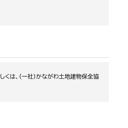
都市政策課
都市計画課
地域交通課
建築指導課
開発審査課
ー
消防
しくは、（一社）かながわ土地建物保全協
消防総務課
課
予防課
課
警防計画課
救急課
情報司令課