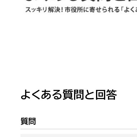
高校生・大学生など
若者
妊産婦
市民部
防災部
地域政策課
防災対
高齢者
地域安全課
障がい者
人権・男女共同参画課
戸籍住民課
よくある質問と回答
傷病者
事業者
質問
福祉健康部
子ども
労働者