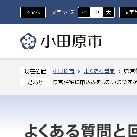
本文へ
文字サイズ
小
中
大
文字
いざというときに
対象者を選択
組織から探す
小田原市
よくある質問
県営
現在位置
県営住宅に申込みをしたいのですが
足あと
部に属さない室
企画部
新生児・乳幼児
休日救急外来
防
秘書室
企画政
幼稚園児・保育園児
広報広聴室
財政課
コンプライアンス推進室
資産マ
小・中学生
デジタ