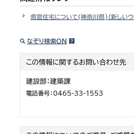
建築課
県営住宅について(神奈川県)
（新しい
なぞり検索ON
上下水道局
教育部
経営総務課
教育総
この情報に関するお問い合わせ先
給排水業務課
保健給
水道整備課
教育指
建設部：建築課
下水道整備課
電話番号：0465-33-1553
浄水管理課
農業委員会事務局
議会局
農業委員会事務局
議会総