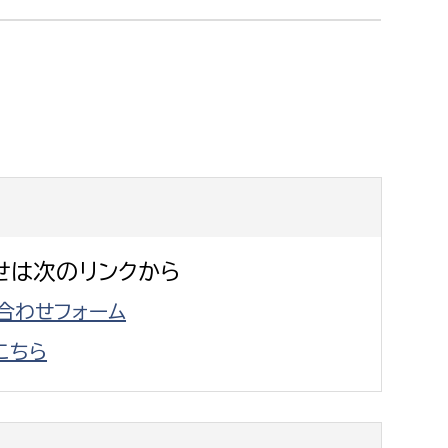
消防課
警防第1課
警防第2課
局
監査事務局
局
監査事務局
せは次のリンクから
合わせフォーム
こちら