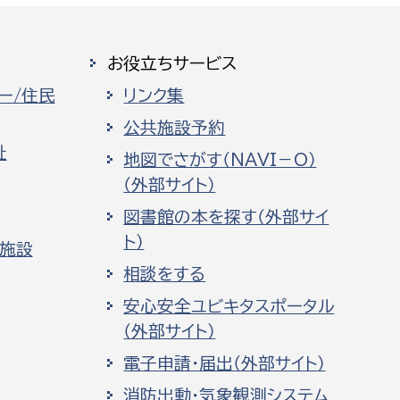
お役立ちサービス
ー/住民
リンク集
公共施設予約
祉
地図でさがす（NAVI－O）
（外部サイト）
図書館の本を探す（外部サイ
ト）
化施設
相談をする
安心安全ユビキタスポータル
（外部サイト）
電子申請・届出（外部サイト）
消防出動・気象観測システム