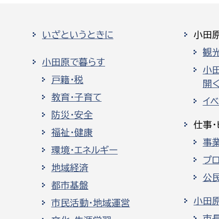
いざというときに
小田
観
小田原で暮らす
小
戸籍・税
開く
教育・子育て
イ
防災・安全
仕事・
福祉・健康
事
環境・エネルギー
プ
地域経済
公
都市基盤
小田
市民活動・地域運営
市