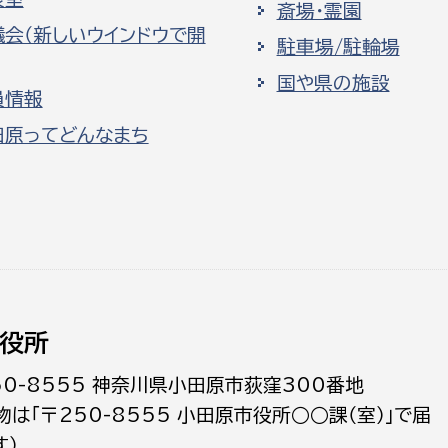
斎場・霊園
議会（新しいウインドウで開
駐車場/駐輪場
国や県の施設
員情報
田原ってどんなまち
役所
50-8555 神奈川県小田原市荻窪300番地
物は「〒250-8555 小田原市役所○○課（室）」で届
す）