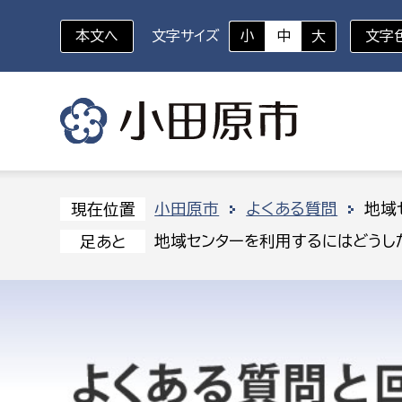
本文へ
文字サイズ
小
中
大
文字
いざというときに
対象者を選択
組織から探す
小田原市
よくある質問
地域
現在位置
地域センターを利用するにはどうし
足あと
部に属さない室
企画部
新生児・乳幼児
休日救急外来
防
秘書室
企画政
幼稚園児・保育園児
広報広聴室
財政課
コンプライアンス推進室
資産マ
小・中学生
デジタ