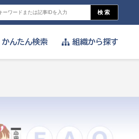
かんたん
検索
組織から
探す
目的を選択
公営事業部
支援や給付を受けたい
消防
事業課
届け出や申請をしたい
証明書がほしい