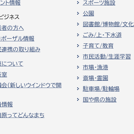
ベント情報
スポーツ施設
公園
ビジネス
図書館/博物館/文
業者の方へ
ごみ/上・下水道
ロポーザル情報
子育て/教育
民連携の取り組み
市民活動/生涯学習
原について
市場・漁港
長室
斎場・霊園
議会（新しいウインドウで開
駐車場/駐輪場
国や県の施設
員情報
田原ってどんなまち