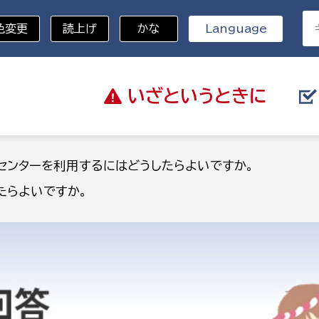
色変更
読上げ
かな
Language
いざと
いうときに
分野を選択
センターを利用するにはどうしたらよいですか。
たらよいですか。
総務部
戸籍
災・ハザードマップ
避難場所
策課
総務課
税
職員課
ネジメント課
財産管理課
教育・子育て
ル推進課
契約検査課