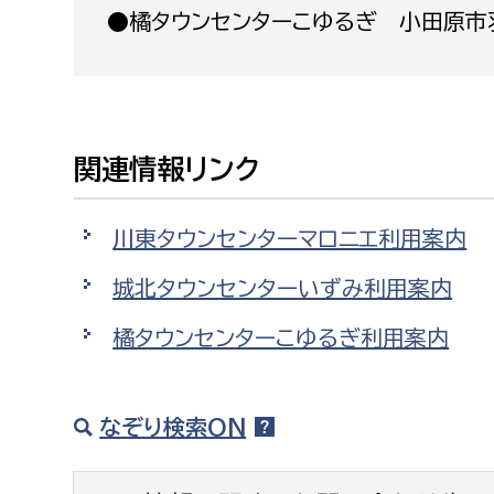
●橘タウンセンターこゆるぎ 小田原市羽根
建築課
上下水道局
教育部
関連情報リンク
経営総務課
教育総
川東タウンセンターマロニエ利用案内
給排水業務課
保健給
水道整備課
教育指
城北タウンセンターいずみ利用案内
下水道整備課
橘タウンセンターこゆるぎ利用案内
浄水管理課
農業委員会事務局
議会局
なぞり検索ON
農業委員会事務局
議会総