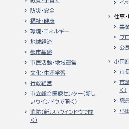
教育・子育て
イ
防災・安全
仕事・
福祉・健康
事
環境・エネルギー
プ
地域経済
公
都市基盤
小田
市民活動・地域運営
市
文化・生涯学習
市
行政経営
く）
市立総合医療センター（新し
職
いウインドウで開く）
小
消防（新しいウインドウで開
く）