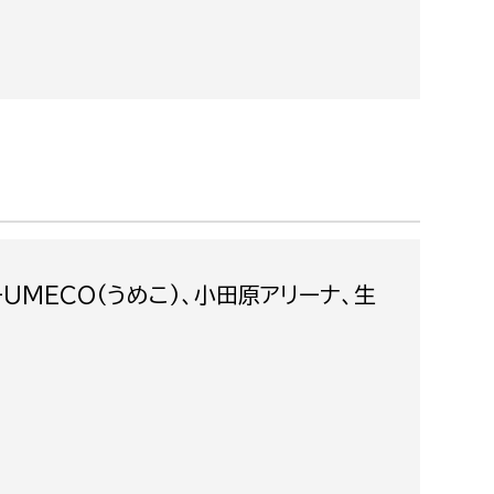
都市政策課
都市計画課
地域交通課
建築指導課
開発審査課
ー
消防
MECO(うめこ)、小田原アリーナ、生
消防総務課
課
予防課
課
警防計画課
救急課
情報司令課