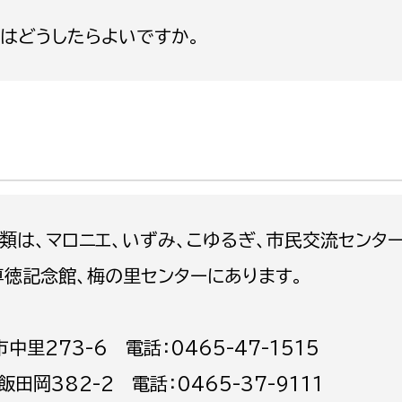
政策課
産業政策課
にはどうしたらよいですか。
観光
若者支援課
観光課
農政課
消防
水産海浜課
病院
市議会
理者
市立総合医療センタ
は、マロニエ、いずみ、こゆるぎ、市民交流センターU
患者サポートセンター
尊徳記念館、梅の里センターにあります。
病院管理局：経営管理
病院管理局：施設用度
里273-6 電話：0465-47-1515
病院管理局：医事課
岡382-2 電話：0465-37-9111