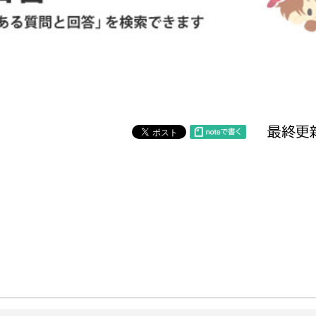
防災・安全
市税総務課
市民税課
福祉・健康
資産税課
環境・エネルギー
文化部
最終更新
策課
文化政策課
地域経済
生涯学習課
都市基盤
文化財課
図書館
文化・生涯学習
スポーツ課
小田原城総合管理事
市民活動・地域づくり
若者部
経済部
行政経営