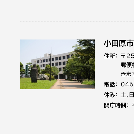
小田原市
住所
〒2
郵便
きま
電話
046
休み
土､
開庁時間