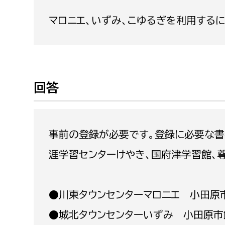
福祉政策課
子ども
マロニエ、いずみ、こゆるぎを利用する
求職者
生活援護課
子ども
高齢介護課
保育課
外国人
障がい福祉課
保険課
ペット
回答
健康づくり課
建設部
会計管
事前の登録が必要です。登録に必要な書類
建設政策課
出納室
涯学習センターけやき、国府津学習館、
国県事業推進課
土木管理課
●川東タウンセンターマロニエ 小田原市中
道水路整備課
●城北タウンセンターいずみ 小田原市飯田
みどり公園課