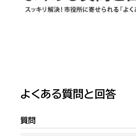
高校生・大学生など
若者
妊産婦
市民部
防災部
地域政策課
防災対
高齢者
地域安全課
障がい者
人権・男女共同参画課
戸籍住民課
よくある質問と回答
傷病者
事業者
質問
福祉健康部
子ども
労働者