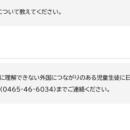
政策課
産業政策課
ついて教えてください。
観光
若者支援課
観光課
農政課
消防
水産海浜課
病院
市議会
理者
市立総合医療センタ
に理解できない外国につながりのある児童生徒に日
患者サポートセンター
465‐46‐6034）までご連絡ください。
病院管理局：経営管理
病院管理局：施設用度
病院管理局：医事課