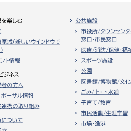
原を楽しむ
公共施設
光
市役所/タウンセンタ
窓口・市民窓口
田原城（新しいウインドウで
）
医療/消防/保健・福
ベント情報
スポーツ施設
公園
ビジネス
図書館/博物館/文
業者の方へ
ごみ/上・下水道
ロポーザル情報
子育て/教育
民連携の取り組み
市民活動/生涯学習
原について
市場・漁港
長室