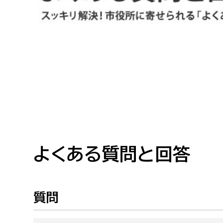
高校生・大学生など
若者
妊産婦
市民部
防災部
地域政策課
防災対
高齢者
地域安全課
障がい者
人権・男女共同参画課
戸籍住民課
よくある質問と回答
傷病者
事業者
質問
福祉健康部
子ども
労働者