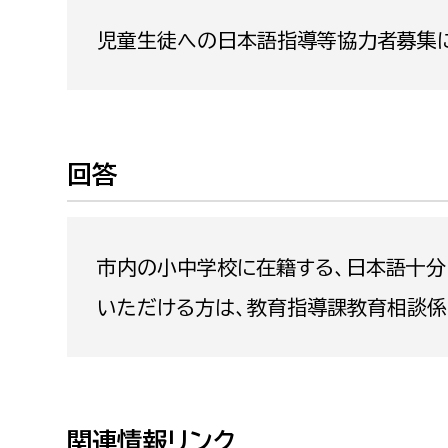
福祉政策課
子ども
児童生徒への日本語指導等協力者募集に
求職者
生活援護課
子ども
高齢介護課
保育課
外国人
障がい福祉課
保険課
ペット
回答
健康づくり課
建設部
会計管
市内の小中学校に在籍する、日本語十分
建設政策課
出納室
いただける方は、教育指導課教育相談係（0
国県事業推進課
土木管理課
道水路整備課
みどり公園課
関連情報リンク