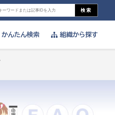
かんたん
検索
組織から
探す
目的を選択
い
公営事業部
支援や給付を受けたい
消防
事業課
届け出や申請をしたい
証明書がほしい