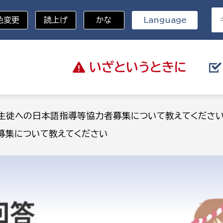
色変更
読上げ
かな
Language
いざと
いうときに
分野を選択
生徒への日本語指導等協力者募集について教えてくださ
募集について教えてください
総務部
戸籍
災・ハザードマップ
避難場所
策課
総務課
税
職員課
ネジメント課
財産管理課
教育・子育て
ル推進課
契約検査課