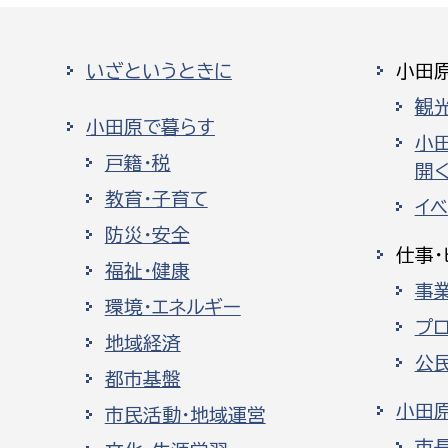
いざというときに
小田
観
小田原で暮らす
小
戸籍・税
開く
教育・子育て
イ
防災・安全
仕事・
福祉・健康
事
環境・エネルギー
プ
地域経済
公
都市基盤
小田
市民活動・地域運営
市