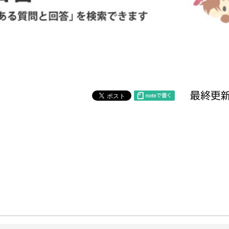
防災・安全
市税総務課
市民税課
福祉・健康
資産税課
環境・エネルギー
文化部
最終更新
策課
文化政策課
地域経済
生涯学習課
都市基盤
文化財課
図書館
文化・生涯学習
スポーツ課
小田原城総合管理事
市民活動・地域づくり
若者部
経済部
行政経営