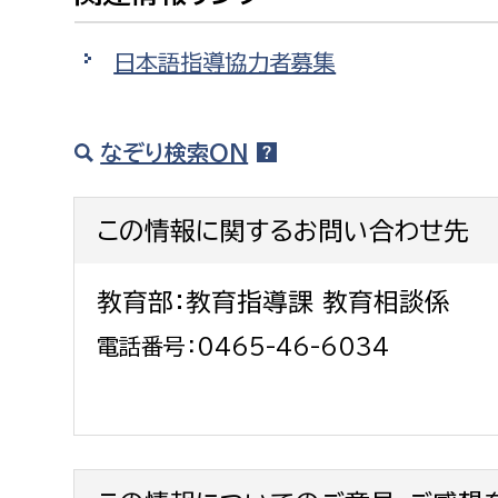
建築課
日本語指導協力者募集
なぞり検索ON
上下水道局
教育部
経営総務課
教育総
この情報に関するお問い合わせ先
給排水業務課
保健給
水道整備課
教育指
教育部：教育指導課 教育相談係
下水道整備課
電話番号：0465-46-6034
浄水管理課
農業委員会事務局
議会局
農業委員会事務局
議会総