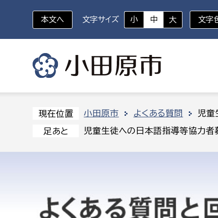
本文へ
文字サイズ
小
中
大
文字
いざというときに
対象者を選択
組織から探す
小田原市
よくある質問
児童
現在位置
児童生徒への日本語指導等協力者
足あと
部に属さない室
企画部
新生児・乳幼児
休日救急外来
防
秘書室
企画政
幼稚園児・保育園児
広報広聴室
財政課
コンプライアンス推進室
資産マ
小・中学生
デジタ