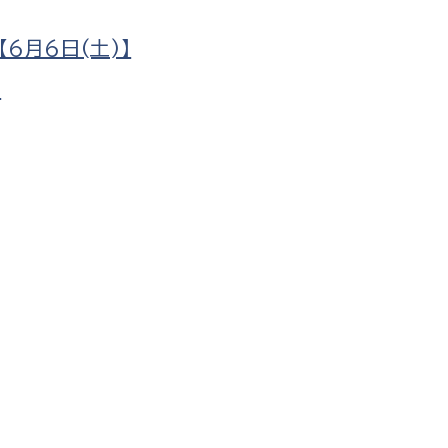
防災・安全
市税総務課
6月6日(土)】
市民税課
福祉・健康
」
資産税課
環境・エネルギー
文化部
策課
文化政策課
地域経済
生涯学習課
都市基盤
文化財課
図書館
文化・生涯学習
スポーツ課
小田原城総合管理事
市民活動・地域づくり
若者部
経済部
行政経営