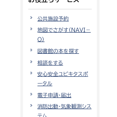
相談をしたい
公共施設予約
支払いをしたい
地図でさがす（NAVI－
働きたい
環境部
O）
環境政策課
図書館の本を探す
遊びたい
ゼロカーボン推進課
相談をする
小田原のことを知りたい
環境保護課
安心安全ユビキタスポ
環境事業センター
イベント・講座などに参加したい
ータル
電子申請・届出
務所
まちづくりに関わりたい
消防出動・気象観測シス
都市部
テム