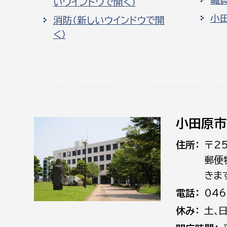
職
いウインドウで開く）
小
消防（新しいウインドウで開
く）
小田原市
住所
〒2
郵便
きま
電話
046
休み
土､