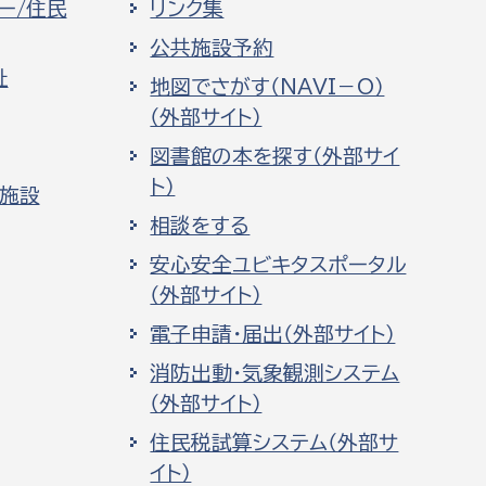
ー/住民
リンク集
公共施設予約
祉
地図でさがす（NAVI－O）
（外部サイト）
図書館の本を探す（外部サイ
ト）
化施設
相談をする
安心安全ユビキタスポータル
（外部サイト）
電子申請・届出（外部サイト）
消防出動・気象観測システム
（外部サイト）
住民税試算システム（外部サ
イト）