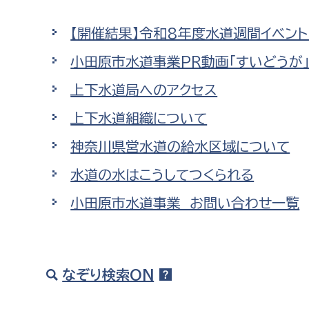
高校生・大学生など
【開催結果】令和8年度水道週間イベント【
若者
小田原市水道事業PR動画「すいどうが
上下水道局へのアクセス
妊産婦
市民部
防災部
上下水道組織について
地域政策課
防災対
高齢者
神奈川県営水道の給水区域について
地域安全課
水道の水はこうしてつくられる
障がい者
人権・男女共同参画課
小田原市水道事業 お問い合わせ一覧
戸籍住民課
傷病者
事業者
なぞり検索ON
福祉健康部
子ども
労働者