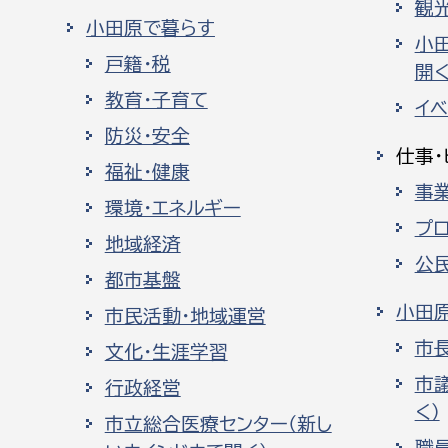
観
小田原で暮らす
小
戸籍・税
開く
教育・子育て
イ
防災・安全
仕事・
福祉・健康
事
環境・エネルギー
プ
地域経済
公
都市基盤
小田
市民活動・地域運営
市
文化・生涯学習
市
行政経営
く）
市立総合医療センター（新し