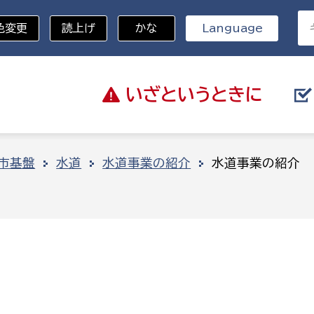
色変更
読上げ
かな
Language
いざと
いうときに
分野を選択
市基盤
水道
水道事業の紹介
水道事業の紹介
総務部
戸籍
災・ハザードマップ
避難場所
策課
総務課
税
職員課
ネジメント課
財産管理課
教育・子育て
ル推進課
契約検査課