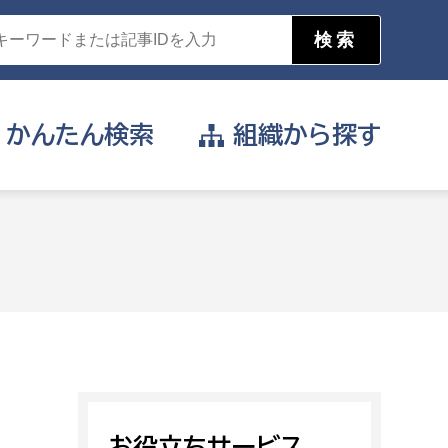
かんたん
検索
組織から
探す
目的を選択
公営事業部
支援や給付を受けたい
消防
事業課
届け出や申請をしたい
証明書がほしい
お役立ちサービス