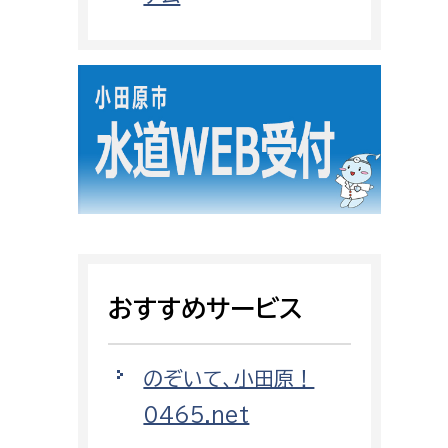
都市政策課
都市計画課
地域交通課
建築指導課
開発審査課
ー
消防
消防総務課
おすすめサービス
課
予防課
課
警防計画課
のぞいて、小田原！
救急課
0465.net
情報司令課