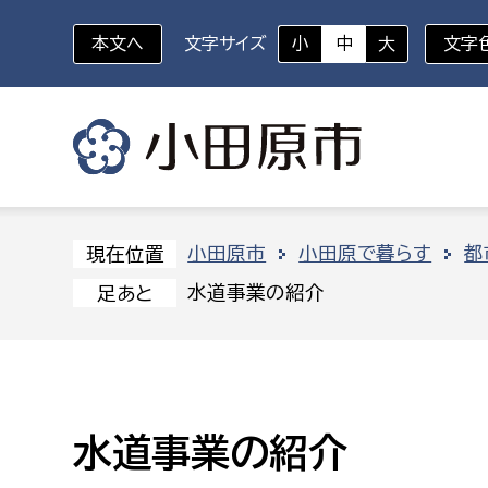
本文へ
文字サイズ
小
中
大
文字
いざというときに
対象者を選択
組織から探す
小田原市
小田原で暮らす
都
現在位置
水道事業の紹介
足あと
部に属さない室
企画部
新生児・乳幼児
休日救急外来
防
秘書室
企画政
幼稚園児・保育園児
広報広聴室
財政課
コンプライアンス推進室
資産マ
水道事業の紹介
小・中学生
デジタ