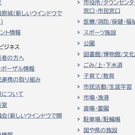
光
市役所/タウンセンタ
窓口・市民窓口
田原城（新しいウインドウで
）
医療/消防/保健・福
ベント情報
スポーツ施設
公園
ビジネス
図書館/博物館/文
業者の方へ
ごみ/上・下水道
ロポーザル情報
子育て/教育
民連携の取り組み
市民活動/生涯学習
原について
市場・漁港
長室
斎場・霊園
議会（新しいウインドウで開
駐車場/駐輪場
国や県の施設