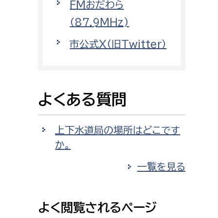
FMおだわら
消防課
（87.9MHz)
警防第1課
警防第2課
市公式X（旧Twitter）
局
監査事務局
局
監査事務局
よくある質問
上下水道局の場所はどこです
か。
一覧を見る
よく閲覧されるページ