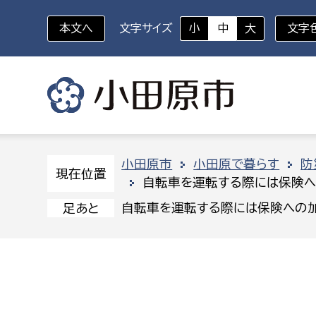
本文へ
文字サイズ
小
中
大
文字
いざというときに
対象者を選択
組織から探す
小田原市
小田原で暮らす
防
現在位置
自転車を運転する際には保険へ
部に属さない室
企画部
新生児・乳幼児
自転車を運転する際には保険への加
足あと
休日救急外来
防
秘書室
企画政
幼稚園児・保育園児
広報広聴室
財政課
コンプライアンス推進室
資産マ
小・中学生
デジタ