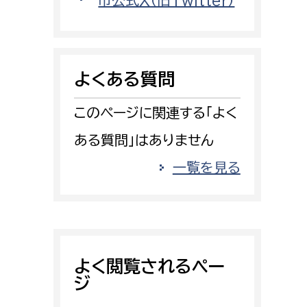
市公式X（旧Twitter）
消防課
警防第1課
警防第2課
よくある質問
局
監査事務局
このページに関連する「よく
局
監査事務局
ある質問」はありません
一覧を見る
よく閲覧されるペー
ジ