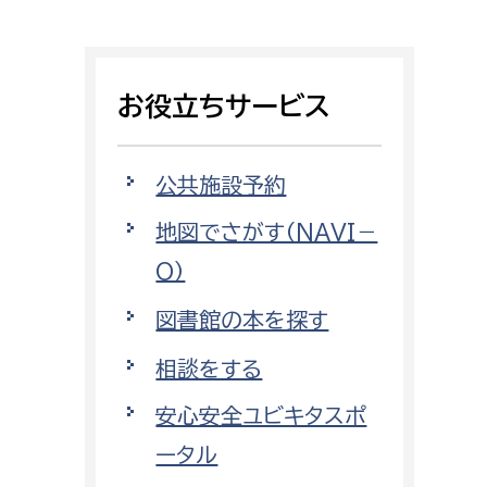
相談をしたい
支払いをしたい
お役立ちサービス
働きたい
環境部
公共施設予約
環境政策課
遊びたい
地図でさがす（NAVI－
ゼロカーボン推進課
O）
小田原のことを知りたい
環境保護課
図書館の本を探す
環境事業センター
イベント・講座などに参加したい
相談をする
務所
まちづくりに関わりたい
安心安全ユビキタスポ
都市部
ータル