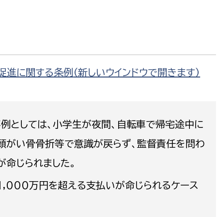
政策課
産業政策課
観光
若者支援課
観光課
農政課
消防
水産海浜課
促進に関する条例
（新しいウインドウで開きます）
病院
市議会
理者
市立総合医療センタ
例としては、小学生が夜間、自転車で帰宅途中に
患者サポートセンター
頭がい骨骨折等で意識が戻らず、監督責任を問わ
病院管理局：経営管理
が命じられました。
病院管理局：施設用度
1,000万円を超える支払いが命じられるケース
病院管理局：医事課