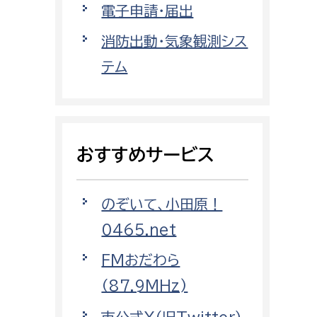
電子申請・届出
都市政策課
都市計画課
消防出動・気象観測シス
地域交通課
テム
建築指導課
開発審査課
おすすめサービス
ー
消防
のぞいて、小田原！
消防総務課
0465.net
課
予防課
課
警防計画課
FMおだわら
救急課
（87.9MHz)
情報司令課