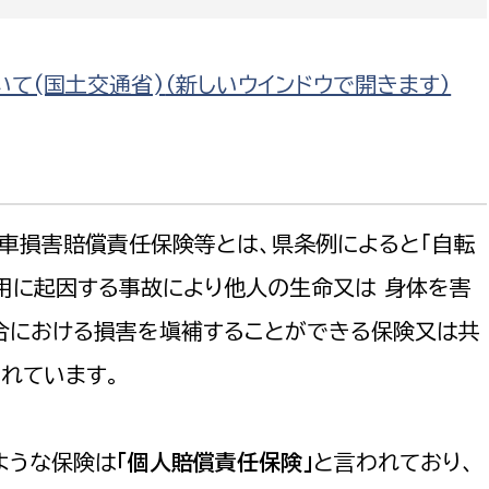
て(国土交通省)
（新しいウインドウで開きます）
選挙管理委員会事務
務課
選挙管理委員会事務
損害賠償責任保険等とは、県条例によると「自転
食課
導課
用に起因する事故により他人の生命又は 身体を害
合における損害を塡補することができる保険又は共
されています。
うな保険は
「個人賠償責任保険」
と言われており、
務課