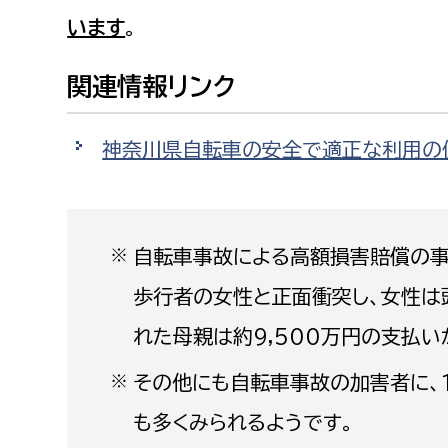
福祉政策課
子ども
います
。
求職者
生活援護課
子ども
関連情報リンク
高齢介護課
保育課
外国人
障がい福祉課
神奈川県自転車の安全で適正な利用の
保険課
ペット
健康づくり課
建設部
会計管
自転車事故による高額損害賠償の事
※
建設政策課
出納室
歩行者の女性と正面衝突し、女性は
国県事業推進課
れた母親は約9,500万円の支払い
土木管理課
その他にも自転車事故の加害者に、
※
道水路整備課
も多くみられるようです。
みどり公園課