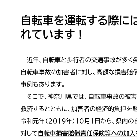
高校生・大学生など
自転車を運転する際に
若者
れています！
妊産婦
市民部
防災部
地域政策課
防災対
近年、自転車と歩行者の交通事故が多く発
高齢者
地域安全課
自転車事故の加害者に対し、高額な損害賠
障がい者
人権・男女共同参画課
事例もあります。
戸籍住民課
傷病者
そこで、神奈川県では、自転車事故の被害
救済するとともに、加害者の経済的負担を
事業者
令和元年（2019年）10月1日から、県内
福祉健康部
子ども
労働者
対して
自転車損害賠償責任保険等への加入