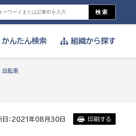
かんたん
検索
組織から
探す
目的を選択
自転車
公営事業部
支援や給付を受けたい
消防
事業課
届け出や申請をしたい
日：2021年08月30日
印刷する
証明書がほしい