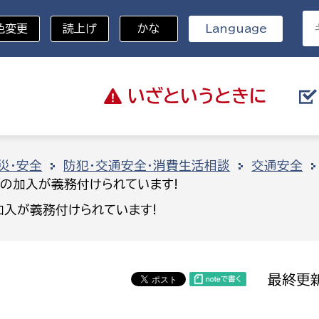
色変更
読上げ
かな
Language
いざと
いうときに
分野を選択
災・安全
防犯・交通安全・消費生活相談
交通安全
の加入が義務付けられています!
総務部
戸籍
入が義務付けられています!
災・ハザードマップ
避難場所
策課
総務課
税
職員課
最終更新
ネジメント課
財産管理課
教育・子育て
ル推進課
契約検査課