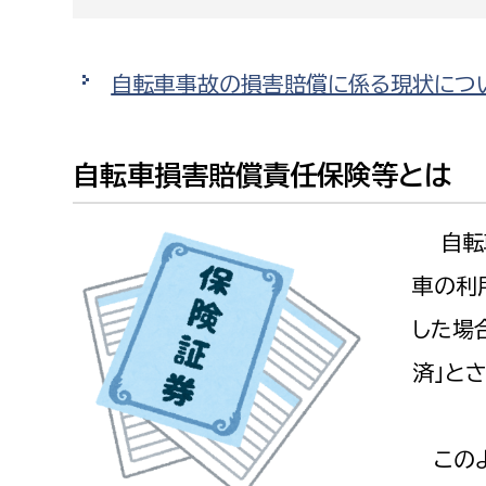
建築課
自転車事故の損害賠償に係る現状につい
上下水道局
教育部
自転車損害賠償責任保険等とは
経営総務課
教育総
自転車
給排水業務課
保健給
水道整備課
教育指
車の利
下水道整備課
した場
浄水管理課
済」と
農業委員会事務局
議会局
このよ
農業委員会事務局
議会総