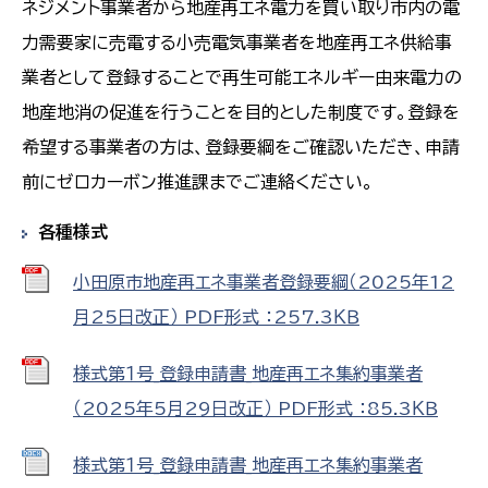
ネジメント事業者から地産再エネ電力を買い取り市内の電
力需要家に売電する小売電気事業者を地産再エネ供給事
業者として登録することで再生可能エネルギー由来電力の
地産地消の促進を行うことを目的とした制度です。登録を
希望する事業者の方は、登録要綱をご確認いただき、申請
前にゼロカーボン推進課までご連絡ください。
各種様式
小田原市地産再エネ事業者登録要綱（2025年12
月25日改正） PDF形式 ：257.3ＫＢ
様式第１号_登録申請書_地産再エネ集約事業者
（2025年5月29日改正） PDF形式 ：85.3ＫＢ
様式第１号_登録申請書_地産再エネ集約事業者