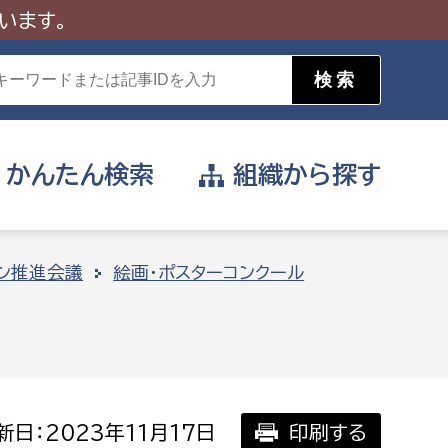
います。
かんたん
検索
組織から
探す
目的を選択
ン推進会議
絵画・ポスターコンクール
公営事業部
支援や給付を受けたい
消防
事業課
届け出や申請をしたい
新日：2023年11月17日
印刷する