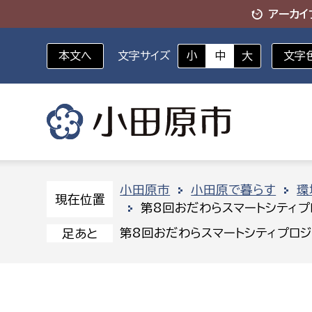
アーカイ
本文へ
文字サイズ
小
中
大
文字
いざというときに
対象者を選択
組織から探す
小田原市
小田原で暮らす
環
現在位置
第8回おだわらスマートシティプ
部に属さない室
企画部
新生児・乳幼児
第8回おだわらスマートシティプロジ
足あと
休日救急外来
防
秘書室
企画政
幼稚園児・保育園児
広報広聴室
財政課
コンプライアンス推進室
資産マ