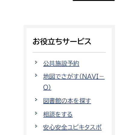
証明書がほしい
相談をしたい
支払いをしたい
お役立ちサービス
働きたい
環境部
公共施設予約
環境政策課
遊びたい
地図でさがす（NAVI－
ゼロカーボン推進課
O）
小田原のことを知りたい
環境保護課
図書館の本を探す
環境事業センター
イベント・講座などに参加したい
相談をする
務所
まちづくりに関わりたい
安心安全ユビキタスポ