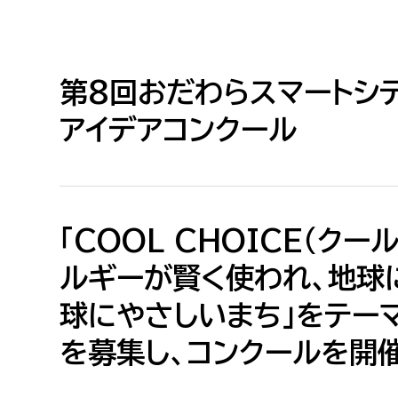
小・中学生
デジタ
高校生・大学生など
第8回おだわらスマートシテ
若者
アイデアコンクール
妊産婦
市民部
防災部
地域政策課
防災対
高齢者
「COOL CHOICE（ク
地域安全課
障がい者
人権・男女共同参画課
ルギーが賢く使われ、地球
戸籍住民課
球にやさしいまち」をテーマ
傷病者
を募集し、コンクールを開
事業者