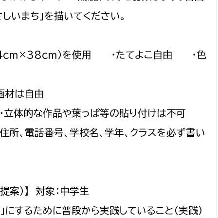
さしいまち」を描いてください。
54ｃｍ×38ｃｍ）を使用 ・たてよこ自由 ・色
選挙管理委員会事務
画材は自由
務課
選挙管理委員会事務
・立体的な作品や葉っぱ等の貼り付けは不可
食課
、住所、電話番号、学校名、学年、クラスを必ず書い
導課
・提案）】 対象：中学生
」にするために普段から実践していること（実践）