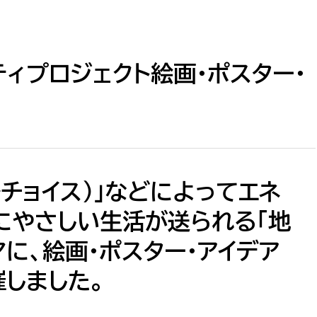
教育・子育て
ル推進課
契約検査課
防災・安全
市税総務課
市民税課
ィプロジェクト絵画・ポスター・
福祉・健康
資産税課
環境・エネルギー
文化部
策課
文化政策課
地域経済
ールチョイス）」などによってエネ
生涯学習課
都市基盤
文化財課
にやさしい生活が送られる「地
図書館
に、絵画・ポスター・アイデア
文化・生涯学習
スポーツ課
催しました。
小田原城総合管理事
市民活動・地域づくり