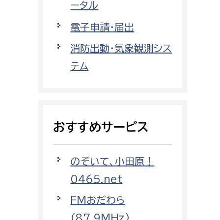
都市部
ータル
電子申請・届出
都市政策課
都市計画課
消防出動・気象観測シス
地域交通課
テム
建築指導課
開発審査課
おすすめサービス
ー
消防
のぞいて、小田原！
消防総務課
0465.net
課
予防課
課
警防計画課
FMおだわら
救急課
（87.9MHz)