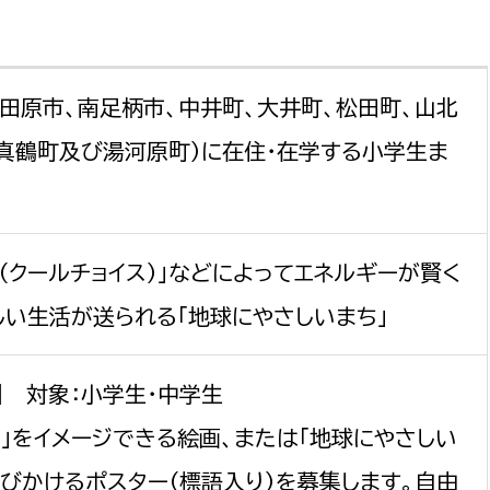
若者部
経済部
行政経営
政策課
産業政策課
観光
若者支援課
観光課
小田原市、南足柄市、中井町、大井町、松田町、山北
農政課
、真鶴町及び湯河原町）に在住・在学する小学生ま
消防
水産海浜課
病院
CE（クールチョイス）」などによってエネルギーが賢く
市議会
理者
市立総合医療センタ
しい生活が送られる「地球にやさしいまち」
患者サポートセンター
】 対象：小学生・中学生
病院管理局：経営管理
ち」をイメージできる絵画、または「地球にやさしい
病院管理局：施設用度
病院管理局：医事課
呼びかけるポスター（標語入り）を募集します。自由