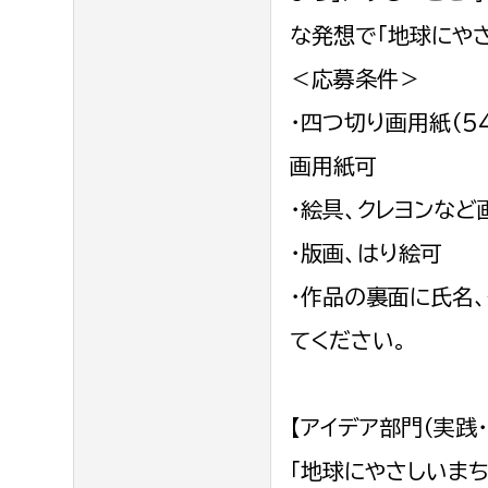
みどり公園課
な発想で「地球にや
建築課
＜応募条件＞
・四つ切り画用紙（
画用紙可
上下水道局
教育部
・絵具、クレヨンなど
経営総務課
教育総
・版画、はり絵可 
給排水業務課
保健給
・作品の裏面に氏名
水道整備課
教育指
てください。
下水道整備課
浄水管理課
【アイデア部門（実践
農業委員会事務局
議会局
「地球にやさしいまち