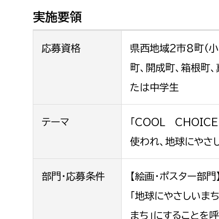
福祉健康部
子ども
労働者
実施要領
福祉政策課
子ども
求職者
生活援護課
子ども
応募資格
県西地域2市8町（
高齢介護課
保育課
町、開成町、箱根町
外国人
障がい福祉課
たは中学生
保険課
ペット
健康づくり課
テーマ
「COOL CHOI
建設部
会計管
使われ、地球にやさ
建設政策課
出納室
部門・応募条件
【絵画・ポスター部門
国県事業推進課
「地球にやさしいま
土木管理課
道水路整備課
まち」にすることを