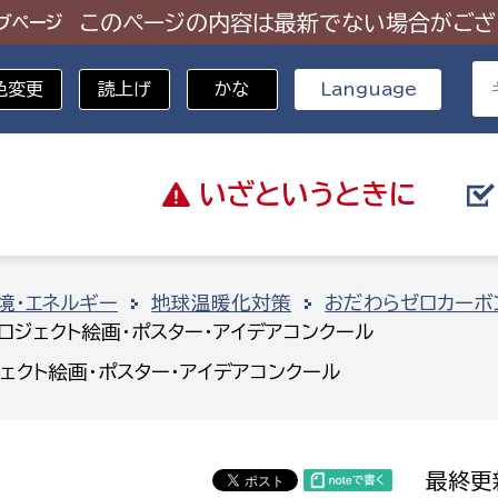
このページの内容は最新でない場合がござ
ブページ
色変更
読上げ
かな
Language
いざと
いうときに
分野を選択
境・エネルギー
地球温暖化対策
おだわらゼロカーボ
ロジェクト絵画・ポスター・アイデアコンクール
総務部
戸籍
ェクト絵画・ポスター・アイデアコンクール
災・ハザードマップ
避難場所
策課
総務課
税
職員課
最終更
ネジメント課
財産管理課