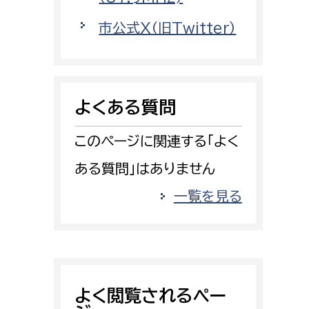
情報司令課
市公式X（旧Twitter）
消防課
警防第1課
警防第2課
よくある質問
局
監査事務局
このページに関連する「よく
局
監査事務局
ある質問」はありません
一覧を見る
よく閲覧されるペー