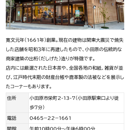
寛文元年（1661年）創業。現在の建物は関東大震災で焼失
した店舗を昭和３年に再建したもので、小田原の伝統的な
商家建築の出桁（だしげた）造りが特徴です。
店内には厳選された日本茶や、全国各地の和紙、雑貨が並
び、江戸時代末期の財産台帳や鹿革製の法被などを展示し
たコーナーもあります。
住所
小田原市栄町2-13-7（小田原駅東口より徒
歩７分）
電話
0465−22−1661
開館
午前10時00分〜午後6時00分