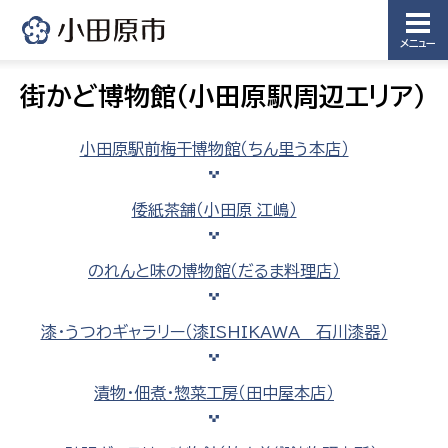
メニュー
街かど博物館（小田原駅周辺エリア）
小田原駅前梅干博物館（ちん里う本店）
倭紙茶舗（小田原 江嶋）
のれんと味の博物館（だるま料理店）
漆・うつわギャラリー（漆ISHIKAWA 石川漆器）
漬物・佃煮・惣菜工房（田中屋本店）