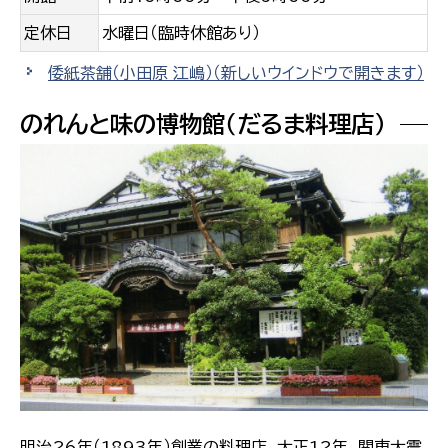
定休日
水曜日（臨時休館あり）
倭紙茶舗（小田原 江嶋）
（新しいウインドウで開きます）
のれんと味の博物館（だるま料理店）
明治26年（1893年）創業の料理店。大正12年、関東大震