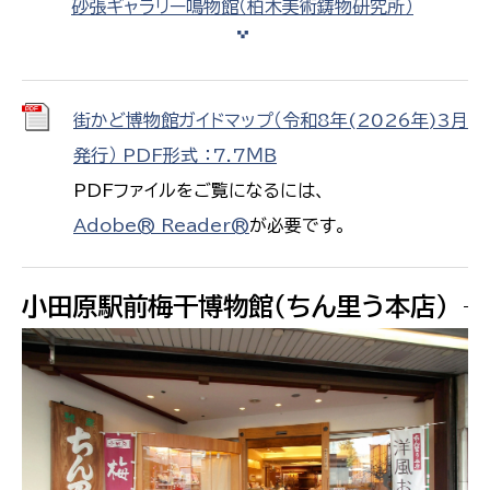
砂張ギャラリー鳴物館（柏木美術鋳物研究所）
街かど博物館ガイドマップ（令和8年(2026年)3月
発行） PDF形式 ：7.7ＭＢ
PDFファイルをご覧になるには、
Adobe® Reader®
が必要です。
小田原駅前梅干博物館（ちん里う本店）