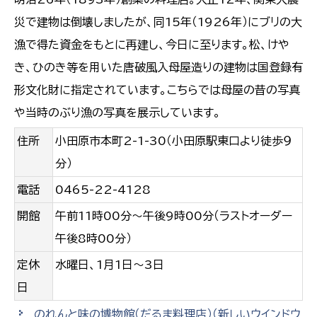
災で建物は倒壊しましたが、同15年（1926年）にブリの大
漁で得た資金をもとに再建し、今日に至ります。松、けや
き、ひのき等を用いた唐破風入母屋造りの建物は国登録有
形文化財に指定されています。こちらでは母屋の昔の写真
や当時のぶり漁の写真を展示しています。
住所
小田原市本町2-1-30（小田原駅東口より徒歩９
分）
電話
0465-22-4128
開館
午前11時00分～午後9時00分（ラストオーダー
午後8時00分）
定休
水曜日、1月1日～3日
日
のれんと味の博物館（だるま料理店）
（新しいウインドウ