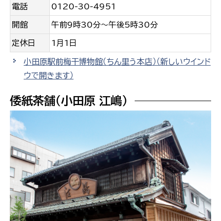
電話
0120-30-4951
開館
午前9時30分〜午後5時30分
定休日
1月1日
小田原駅前梅干博物館（ちん里う本店）
（新しいウインド
ウで開きます）
倭紙茶舗（小田原 江嶋）