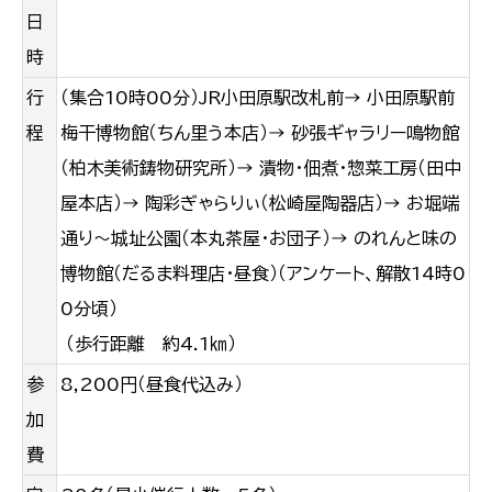
日
時
行
（集合10時00分）JR小田原駅改札前→
小田原駅前
程
梅干博物館（ちん里う本店）→
砂張ギャラリー鳴物館
（柏木美術鋳物研究所）→
漬物・佃煮・惣菜工房（田中
屋本店）→
陶彩ぎゃらりぃ（松崎屋陶器店）→
お堀端
通り～城址公園（本丸茶屋・お団子）→
のれんと味の
博物館（だるま料理店・昼食）
（アンケート、解散14時0
0分頃）
（歩行距離 約4.1㎞）
参
8,200円（昼食代込み）
加
費