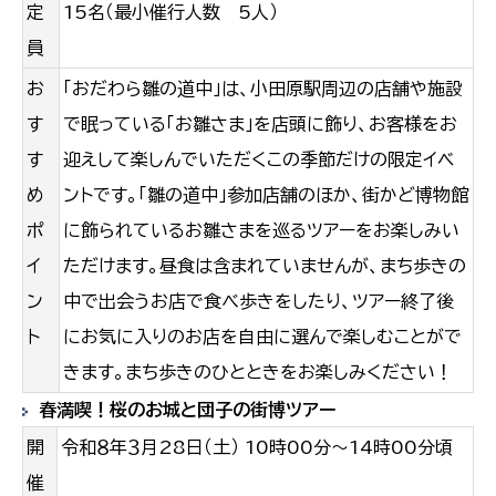
定
15名（最小催行人数 5人）
員
お
「おだわら雛の道中」は、小田原駅周辺の店舗や施設
す
で眠っている「お雛さま」を店頭に飾り、お客様をお
す
迎え
して楽しんでいただくこの季節だけの限定イベ
め
ントです。「雛の道中」参加店舗のほか、街かど博物館
ポ
に飾られてい
るお雛さまを巡るツアーをお楽しみい
イ
ただけます。昼食は含まれていませんが、まち歩きの
ン
中で出会うお店で食べ
歩きをしたり、ツアー終了後
ト
にお気に入りのお店を自由に選んで楽しむことがで
きます。まち歩きのひとときをお楽
しみください！
春満喫！桜のお城と団子の街博ツアー
開
令和８年３月28日（土） 10時00分～14時00分頃
催