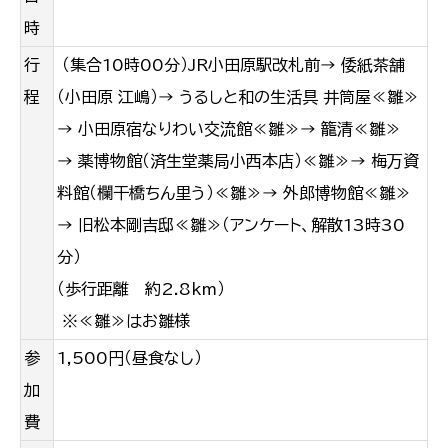
時
行
（集合10時00分）JR小田原駅改札前→
倭紙茶舗
程
（小田原 江嶋）→ うるしと和の生活具 井筒屋≪雛≫
→
小田原宿なりわい交流館≪雛≫→ 籠清≪雛≫
→
薬博物館（済生堂薬局小西本店）≪雛≫→
梅万資
料館（欄干橋ちん里う）≪雛≫→ 外郎博物館≪雛≫
→
旧松本剛吉邸≪雛≫（アンケート、解散13時30
分）
（歩行距離 約2.8km）
※≪雛≫はお雛様
参
1,500円（昼食なし）
加
費