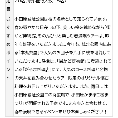
定
20名（最小催行人数 5名）
員
お
小田原城址公園は桜の名所として知られています。
す
春の穏やかな日差しの下、美しい桜を眺めながら「街
す
かど博物館」を
のんびりと楽しむ春満喫ツアーは、昨
め
年も好評をいただきました。今年も、城址公園内にあ
ポ
る「本丸茶屋」で人気のお団子を
片手に桜を堪能して
イ
いただけます。昼食は、「街かど博物館」に登録されて
ン
いる「だるま料理店」にて、人気のコース料理と名
物
ト
の天丼を組み合わせたツアー限定のオリジナル懐石
料理をお召し上がりいただきます。 また、同日には
小田原城址公園
二の丸広場で「小田原かまぼこ桜ま
つり」が開催される予定です。まち歩きと合わせて、
春を満喫できるイベントをぜひお楽し
みください！