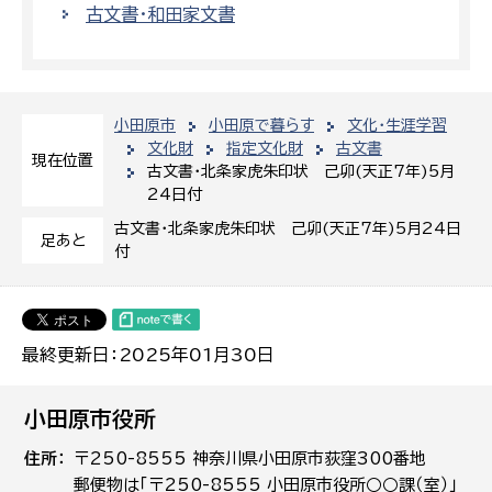
古文書・和田家文書
小田原市
小田原で暮らす
文化・生涯学習
文化財
指定文化財
古文書
現在位置
古文書・北条家虎朱印状 己卯(天正7年)5月
24日付
古文書・北条家虎朱印状 己卯(天正7年)5月24日
足あと
付
最終更新日：2025年01月30日
小田原市役所
住所
〒250-8555 神奈川県小田原市荻窪300番地
郵便物は「〒250-8555 小田原市役所○○課（室）」