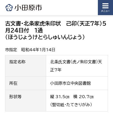
メニュー
古文書・北条家虎朱印状 己卯（天正7年）5
月24日付 1通
（ほうじょうけとらしゅいんじょう）
市指定 昭和44年1月14日
指定名称
北条氏文書（虎ノ朱印文書）天
正7年
所在
小田原市立中央図書館
形状等
縦 31.5㎝ 横 20.7㎝
（竪切紙・たてきりがみ）