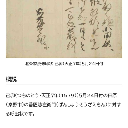
北条家虎朱印状 己卯（天正７年）５月24日付
概説
己卯（つちのとう・天正７年（1579））５月24日付の田原
（秦野市）の番匠惣左衛門（ばんしょうそうざえもん）に対す
る呼出状です。