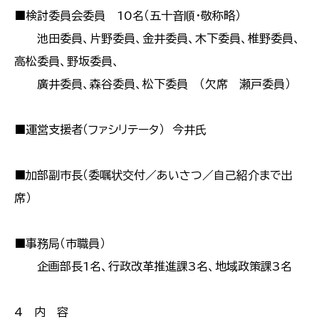
■検討委員会委員 10名（五十音順・敬称略）
池田委員、片野委員、金井委員、木下委員、椎野委員、
高松委員、野坂委員、
廣井委員、森谷委員、松下委員 （欠席 瀬戸委員）
■運営支援者（ファシリテータ） 今井氏
■加部副市長（委嘱状交付／あいさつ／自己紹介まで出
席）
■事務局（市職員）
企画部長1名、行政改革推進課3名、地域政策課3名
4 内 容