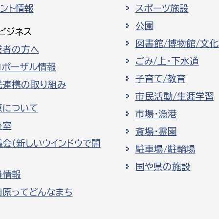
ベント情報
スポーツ施設
公園
ビジネス
図書館/博物館/文
業者の方へ
ごみ/上・下水道
ロポーザル情報
子育て/教育
民連携の取り組み
市民活動/生涯学習
原について
市場・漁港
長室
斎場・霊園
議会（新しいウインドウで開
駐車場/駐輪場
国や県の施設
員情報
田原ってどんなまち