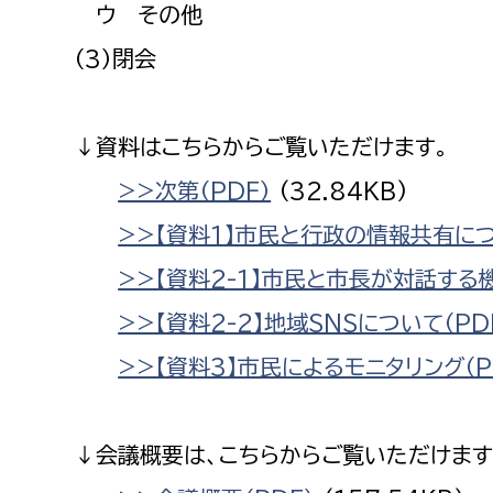
ウ その他
建築課
（3）閉会
↓資料はこちらからご覧いただけます。
上下水道局
教育部
>>次第（PDF）
(32.84KB)
経営総務課
教育総
>>【資料1】市民と行政の情報共有につい
給排水業務課
保健給
>>【資料2-1】市民と市長が対話する機
水道整備課
教育指
>>【資料2-2】地域SNSについて（PD
下水道整備課
浄水管理課
>>【資料3】市民によるモニタリング（P
農業委員会事務局
議会局
↓会議概要は、こちらからご覧いただけます
農業委員会事務局
議会総