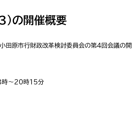
防災・安全
市税総務課
市民税課
13）の開催概要
福祉・健康
資産税課
環境・エネルギー
文化部
した小田原市行財政改革検討委員会の第4回会議の開
策課
文化政策課
地域経済
生涯学習課
都市基盤
文化財課
8時〜20時15分
図書館
文化・生涯学習
スポーツ課
小田原城総合管理事
市民活動・地域づくり
若者部
経済部
行政経営