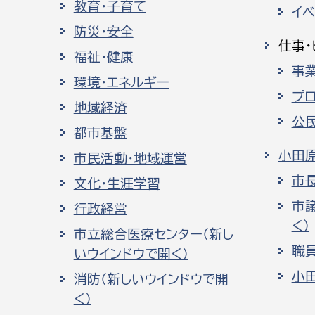
教育・子育て
イ
防災・安全
仕事・
福祉・健康
事
環境・エネルギー
プ
地域経済
公
都市基盤
小田
市民活動・地域運営
市
文化・生涯学習
市
行政経営
く）
市立総合医療センター（新し
職
いウインドウで開く）
小
消防（新しいウインドウで開
く）