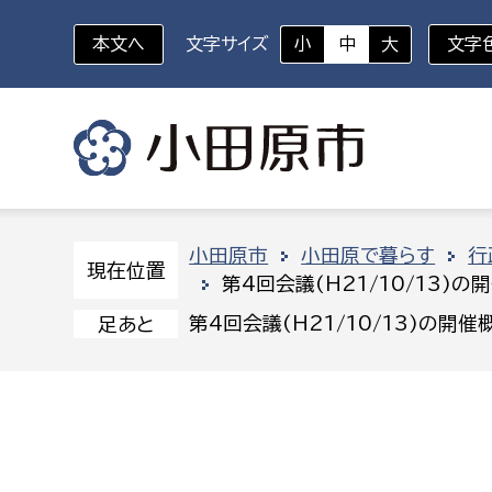
本文へ
文字サイズ
小
中
大
文字
いざというときに
対象者を選択
組織から探す
小田原市
小田原で暮らす
行
現在位置
第4回会議(H21/10/13)の
部に属さない室
企画部
新生児・乳幼児
第4回会議(H21/10/13)の開催
足あと
休日救急外来
防
秘書室
企画政
幼稚園児・保育園児
広報広聴室
財政課
コンプライアンス推進室
資産マ
小・中学生
デジタ