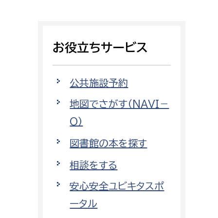
相談をしたい
支払いをしたい
お役立ちサービス
働きたい
環境部
公共施設予約
環境政策課
遊びたい
地図でさがす（NAVI－
ゼロカーボン推進課
O）
小田原のことを知りたい
環境保護課
図書館の本を探す
環境事業センター
イベント・講座などに参加したい
相談をする
務所
まちづくりに関わりたい
安心安全ユビキタスポ
都市部
ータル