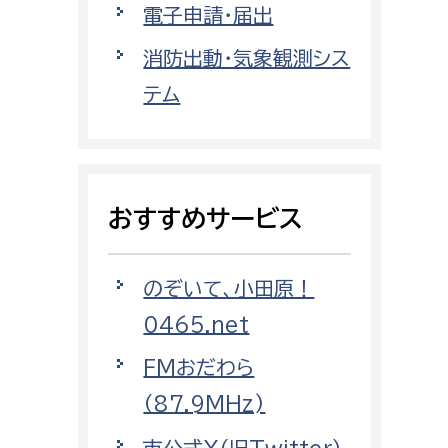
電子申請・届出
都市政策課
都市計画課
消防出動・気象観測シス
地域交通課
テム
建築指導課
開発審査課
おすすめサービス
ー
消防
のぞいて、小田原！
消防総務課
0465.net
課
予防課
課
警防計画課
FMおだわら
救急課
（87.9MHz)
情報司令課