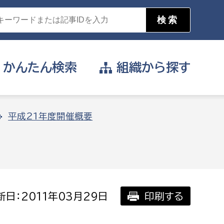
かんたん
検索
組織から
探す
目的を選択
平成21年度開催概要
公営事業部
支援や給付を受けたい
消防
事業課
届け出や申請をしたい
日：2011年03月29日
印刷する
証明書がほしい