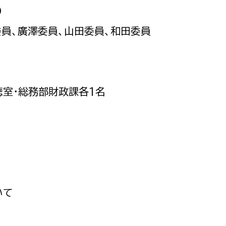
政策課
産業政策課
）
観光
若者支援課
観光課
、廣澤委員、山田委員、和田委員
農政課
消防
水産海浜課
病院
・総務部財政課各1名
市議会
理者
市立総合医療センタ
患者サポートセンター
病院管理局：経営管理
病院管理局：施設用度
いて
病院管理局：医事課