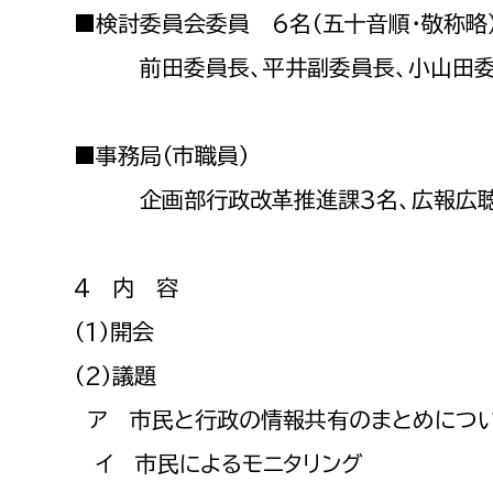
福祉政策課
子ども
■検討委員会委員 6名（五十音順・敬称略
求職者
生活援護課
子ども
前田委員長、平井副委員長、小山田委員
高齢介護課
保育課
外国人
障がい福祉課
■事務局（市職員）
保険課
ペット
企画部行政改革推進課3名、広報広聴室
健康づくり課
建設部
会計管
4 内 容
建設政策課
出納室
（1）開会
国県事業推進課
（2）議題
土木管理課
ア 市民と行政の情報共有のまとめにつ
道水路整備課
イ 市民によるモニタリング
みどり公園課