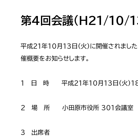
高校生・大学生など
第4回会議（H21/10/
若者
妊産婦
市民部
防災部
平成21年10月13日（火）に開催されま
催概要をお知らせします。
地域政策課
防災対
高齢者
地域安全課
障がい者
人権・男女共同参画課
1 日 時 平成21年10月13日（火）1
戸籍住民課
傷病者
2 場 所 小田原市役所 301会議室
事業者
福祉健康部
子ども
3 出席者
労働者