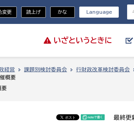
色変更
読上げ
かな
Language
いざと
いうときに
分野を選択
政経営
課題別検討委員会
行財政改革検討委員会
開催概要
総務部
戸籍
概要
災・ハザードマップ
避難場所
策課
総務課
税
職員課
最終更新
ネジメント課
財産管理課
教育・子育て
ル推進課
契約検査課