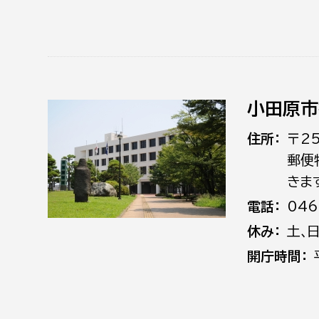
小田原市
住所
〒2
郵便
きま
電話
046
休み
土､
開庁時間