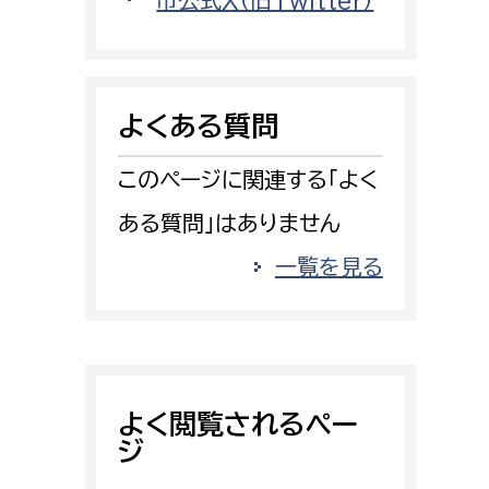
市公式X（旧Twitter）
消防課
警防第1課
警防第2課
よくある質問
局
監査事務局
このページに関連する「よく
局
監査事務局
ある質問」はありません
一覧を見る
よく閲覧されるペー
ジ