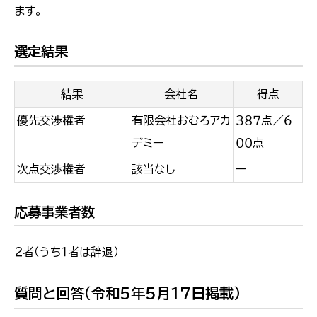
ます。
選定結果
結果
会社名
得点
優先交渉権者
有限会社おむろアカ
３８７点／６
デミー
００点
次点交渉権者
該当なし
ー
応募事業者数
２者（うち１者は辞退）
質問と回答（令和5年5月17日掲載）