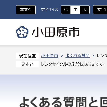
本文へ
文字サイズ
小
中
大
文字
いざというときに
対象者を選択
組織から探す
小田原市
よくある質問
レン
現在位置
レンタサイクルの施設はありますか。
足あと
部に属さない室
企画部
新生児・乳幼児
休日救急外来
防
秘書室
企画政
幼稚園児・保育園児
広報広聴室
財政課
コンプライアンス推進室
資産マ
小・中学生
デジタ