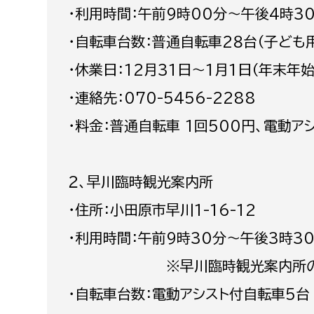
・利用時間：午前9時00分～午後4時3
建築課
・自転車台数：普通自転車2８台（子ども
・休業日：12月31日～1月1日（年末年始
上下水道局
教育部
・連絡先：070-5456-2288
・料金：普通自転車 1回500円、電動アシ
経営総務課
教育総
給排水業務課
保健給
２、早川臨時観光案内所
水道整備課
教育指
下水道整備課
・住所：小田原市早川1-16-12
浄水管理課
・利用時間：午前9時30分～午後3時3
農業委員会事務局
議会局
※早川臨時観光案内所の営業時
・自転車台数：電動アシスト付自転車5台
農業委員会事務局
議会総