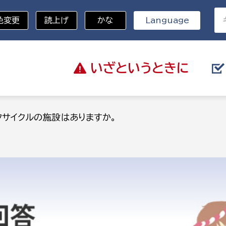
色変更
読上げ
かな
Language
いざと
いうときに
分野を選択
タサイクルの施設はありますか。
総務部
戸籍
災・ハザードマップ
避難場所
策課
総務課
税
職員課
ネジメント課
財産管理課
教育・子育て
ル推進課
契約検査課