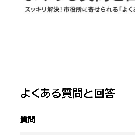
高校生・大学生など
若者
妊産婦
市民部
防災部
地域政策課
防災対
高齢者
地域安全課
障がい者
人権・男女共同参画課
戸籍住民課
よくある質問と回答
傷病者
事業者
質問
福祉健康部
子ども
労働者