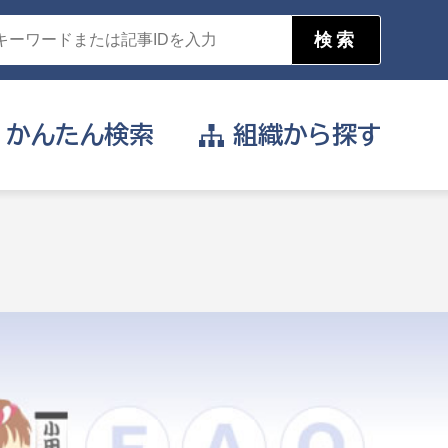
かんたん
検索
組織から
探す
目的を選択
公営事業部
支援や給付を受けたい
消防
事業課
届け出や申請をしたい
証明書がほしい