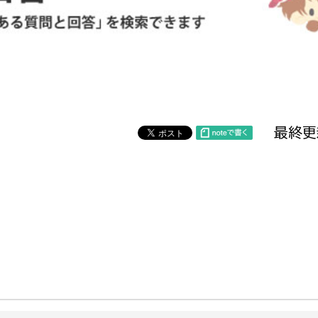
防災・安全
市税総務課
市民税課
福祉・健康
資産税課
環境・エネルギー
文化部
最終更
策課
文化政策課
地域経済
生涯学習課
都市基盤
文化財課
図書館
文化・生涯学習
スポーツ課
小田原城総合管理事
市民活動・地域づくり
若者部
経済部
行政経営