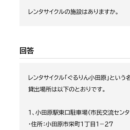
福祉政策課
子ども
レンタサイクルの施設はありますか。
求職者
生活援護課
子ども
高齢介護課
保育課
外国人
障がい福祉課
保険課
ペット
回答
健康づくり課
建設部
会計管
レンタサイクル「ぐるりん小田原」という
建設政策課
出納室
貸出場所は以下のとおりです。
国県事業推進課
土木管理課
１、小田原駅東口駐車場（市民交流センタ
道水路整備課
・住所：小田原市栄町１丁目１−２７
みどり公園課