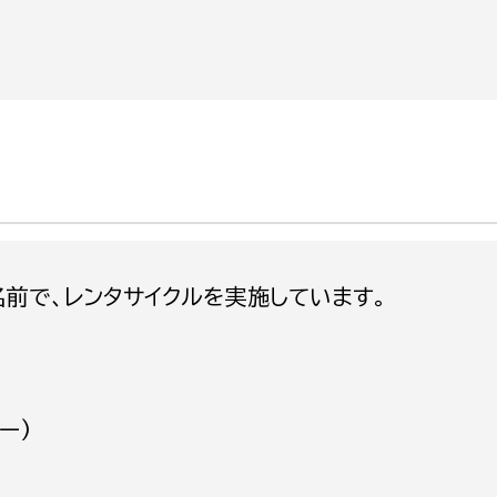
政策課
産業政策課
観光
若者支援課
観光課
農政課
消防
水産海浜課
病院
市議会
理者
市立総合医療センタ
名前で、レンタサイクルを実施しています。
患者サポートセンター
病院管理局：経営管理
病院管理局：施設用度
ー)
病院管理局：医事課