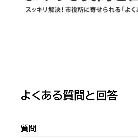
高校生・大学生など
若者
妊産婦
市民部
防災部
地域政策課
防災対
高齢者
地域安全課
障がい者
人権・男女共同参画課
戸籍住民課
よくある質問と回答
傷病者
事業者
質問
福祉健康部
子ども
労働者