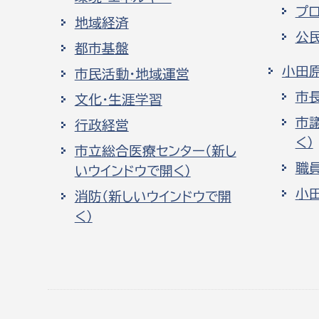
プ
地域経済
公
都市基盤
小田
市民活動・地域運営
市
文化・生涯学習
市
行政経営
く）
市立総合医療センター（新し
職
いウインドウで開く）
小
消防（新しいウインドウで開
く）