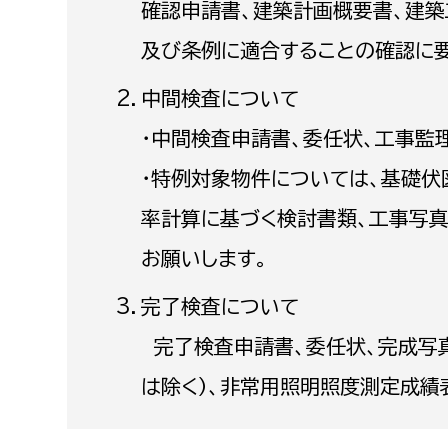
確認申請書、建築計画概要書、建築
建築課
及び条例に適合することの確認に要
中間検査について
・中間検査申請書、委任状、工事監
上下水道局
教育部
・特例対象物件については、基礎伏
経営総務課
教育総
率計算に基づく検討書類、工事写真
給排水業務課
保健給
お願いします。
水道整備課
教育指
下水道整備課
完了検査について
浄水管理課
完了検査申請書、委任状、完成写真
農業委員会事務局
議会局
は除く）、非常用照明照度測定成績
農業委員会事務局
議会総