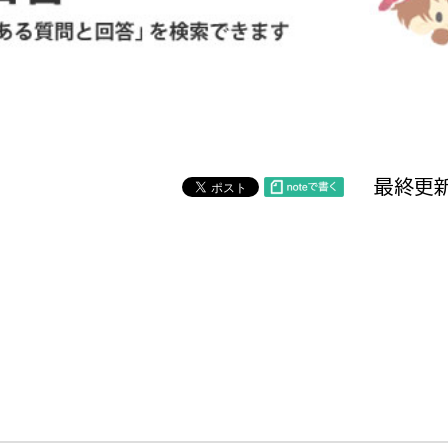
防災・安全
市税総務課
市民税課
福祉・健康
資産税課
環境・エネルギー
文化部
最終更新
策課
文化政策課
地域経済
生涯学習課
都市基盤
文化財課
図書館
文化・生涯学習
スポーツ課
小田原城総合管理事
市民活動・地域づくり
若者部
経済部
行政経営