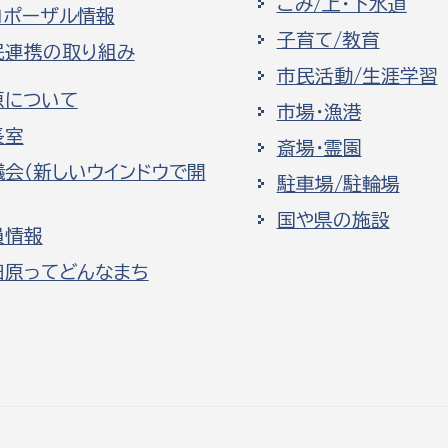
ごみ/上・下水道
ロポーザル情報
子育て/教育
民連携の取り組み
市民活動/生涯学習
原について
市場・漁港
長室
斎場・霊園
議会（新しいウインドウで開
駐車場/駐輪場
国や県の施設
員情報
田原ってどんなまち