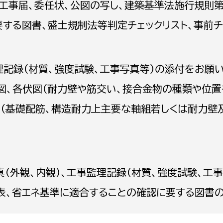
工事届、委任状、公図の写し、建築基準法施行規則第
する図書、盛土規制法等判定チェックリスト、事前チ
理記録（材質、強度試験、工事写真等）の添付をお願い
選挙管理委員会事務
図、各伏図（耐力壁や筋交い、接合金物の種類や位置
務課
選挙管理委員会事務
（基礎配筋、構造耐力上主要な軸組若しくは耐力壁
食課
導課
（外観、内観）、工事監理記録（材質、強度試験、工
表、省エネ基準に適合することの確認に要する図書
務課