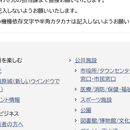
入しないようお願いいたします。
の機種依存文字や半角カタカナは記入しないようお願い
原を楽しむ
公共施設
光
市役所/タウンセンタ
窓口・市民窓口
田原城（新しいウインドウで
）
医療/消防/保健・福
ベント情報
スポーツ施設
公園
ビジネス
図書館/博物館/文
業者の方へ