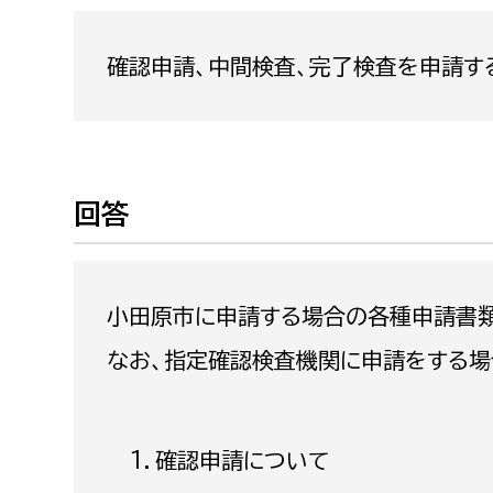
福祉政策課
子ども
求職者
生活援護課
子ども
確認申請、中間検査、完了検査を申請す
高齢介護課
保育課
外国人
障がい福祉課
保険課
ペット
回答
健康づくり課
建設部
会計管
小田原市に申請する場合の各種申請書
建設政策課
出納室
なお、指定確認検査機関に申請をする場
国県事業推進課
土木管理課
道水路整備課
確認申請について
みどり公園課