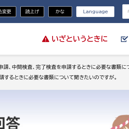
色変更
読上げ
かな
Language
いざと
いうときに
分野を選択
申請、中間検査、完了検査を申請するときに必要な書類に
請するときに必要な書類について聞きたいのですが。
総務部
戸籍
災・ハザードマップ
避難場所
策課
総務課
税
職員課
ネジメント課
財産管理課
教育・子育て
ル推進課
契約検査課