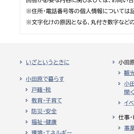
※住所・電話番号等の個人情報については記
※文字化けの原因となる、丸付き数字など
いざというときに
小田
観
小田原で暮らす
小
戸籍・税
開く
教育・子育て
イ
防災・安全
仕事・
福祉・健康
事
環境・エネルギー