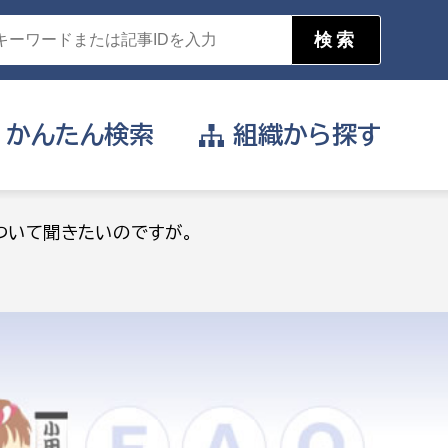
かんたん
検索
組織から
探す
目的を選択
ついて聞きたいのですが。
公営事業部
支援や給付を受けたい
消防
事業課
届け出や申請をしたい
証明書がほしい