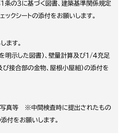
１条の3に基づく図書、建築基準関係規定
消防課
ェックシートの添付をお願いします。
警防第1課
警防第2課
します。
局
監査事務局
を明示した図書）、壁量計算及び1/4充足
局
監査事務局
及び接合部の金物、屋根小屋組）の添付を
事写真等 ※中間検査時に提出されたもの
の添付をお願いします。