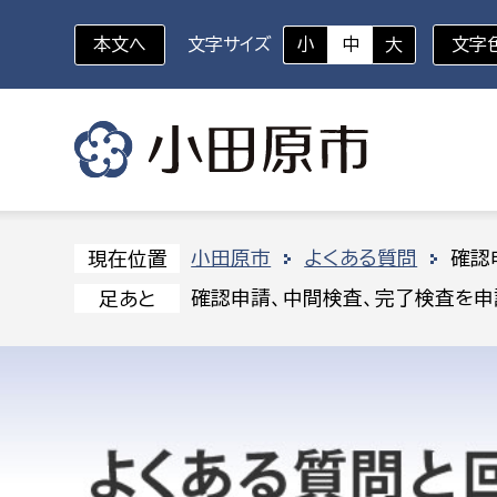
本文へ
文字サイズ
小
中
大
文字
いざというときに
対象者を選択
組織から探す
小田原市
よくある質問
確認
現在位置
確認申請、中間検査、完了検査を申
足あと
部に属さない室
企画部
新生児・乳幼児
休日救急外来
防
秘書室
企画政
幼稚園児・保育園児
広報広聴室
財政課
コンプライアンス推進室
資産マ
小・中学生
デジタ