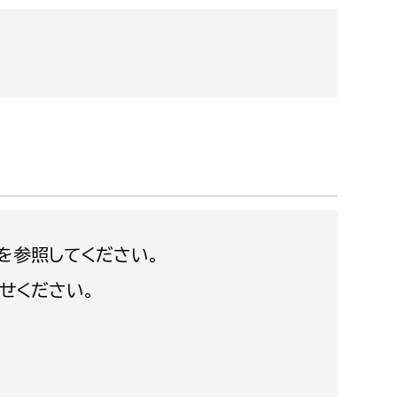
都市政策課
都市計画課
地域交通課
建築指導課
開発審査課
ー
消防
ジを参照してください。
消防総務課
せください。
課
予防課
課
警防計画課
救急課
情報司令課