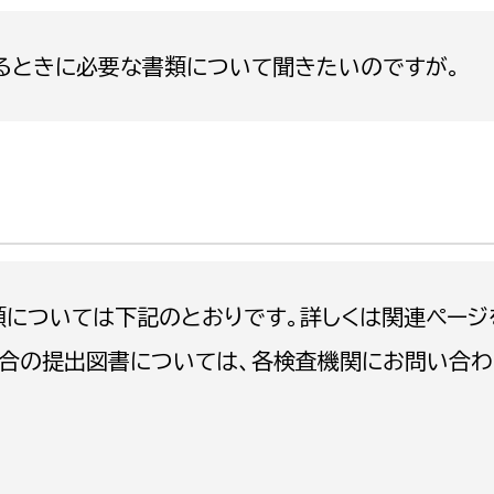
政策課
産業政策課
観光
若者支援課
観光課
るときに必要な書類について聞きたいのですが。
農政課
消防
水産海浜課
病院
市議会
理者
市立総合医療センタ
類については下記のとおりです。詳しくは関連ペー
患者サポートセンター
合の提出図書については、各検査機関にお問い合わ
病院管理局：経営管理
病院管理局：施設用度
病院管理局：医事課