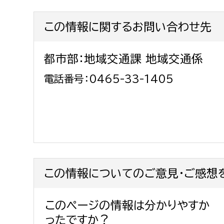
福祉政策課
子ども
求職者
この情報に関するお問い合わせ先
生活援護課
子ども
高齢介護課
保育課
外国人
都市部：地域交通課 地域交通係
障がい福祉課
電話番号：0465-33-1405
保険課
ペット
健康づくり課
建設部
会計管
建設政策課
出納室
国県事業推進課
この情報についてのご意見・ご感想
土木管理課
道水路整備課
このページの情報は分かりやすか
みどり公園課
ったですか？