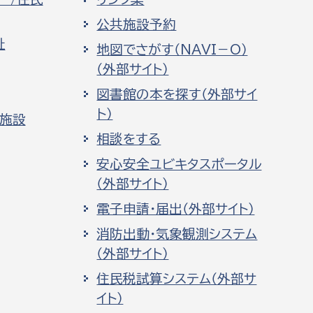
公共施設予約
祉
地図でさがす（NAVI－O）
（外部サイト）
図書館の本を探す（外部サイ
ト）
化施設
相談をする
安心安全ユビキタスポータル
（外部サイト）
電子申請・届出（外部サイト）
消防出動・気象観測システム
（外部サイト）
住民税試算システム（外部サ
イト）