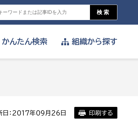
かんたん
検索
組織から
探す
目的を選択
公営事業部
支援や給付を受けたい
消防
事業課
届け出や申請をしたい
日：2017年09月26日
印刷する
証明書がほしい