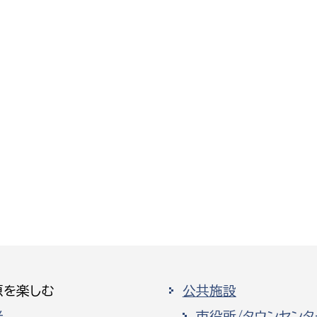
原を楽しむ
公共施設
光
市役所/タウンセンタ