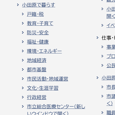
小田原で暮らす
小
戸籍・税
開く
教育・子育て
イ
防災・安全
仕事・
福祉・健康
事
環境・エネルギー
プ
地域経済
公
都市基盤
小田
市民活動・地域運営
市
文化・生涯学習
市
行政経営
く）
市立総合医療センター（新し
職
いウインドウで開く）