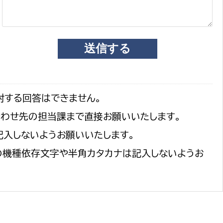
選挙管理委員会事務
務課
選挙管理委員会事務
対する回答はできません。
食課
合わせ先の担当課まで直接お願いいたします。
導課
記入しないようお願いいたします。
の機種依存文字や半角カタカナは記入しないようお
務課