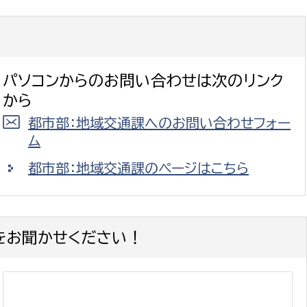
政策課
産業政策課
観光
若者支援課
観光課
農政課
消防
パソコンからのお問い合わせは次のリンク
水産海浜課
から
病院
都市部：地域交通課へのお問い合わせフォー
ム
市議会
理者
市立総合医療センタ
都市部：地域交通課のページはこちら
患者サポートセンター
病院管理局：経営管理
をお聞かせください！
病院管理局：施設用度
病院管理局：医事課