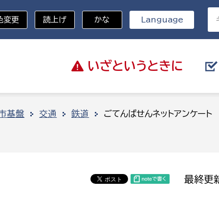
色変更
読上げ
かな
Language
いざと
いうときに
分野を選択
市基盤
交通
鉄道
ごてんばせんネットアンケート
総務部
戸籍
災・ハザードマップ
避難場所
策課
総務課
税
職員課
最終更新
ネジメント課
財産管理課
教育・子育て
ル推進課
契約検査課