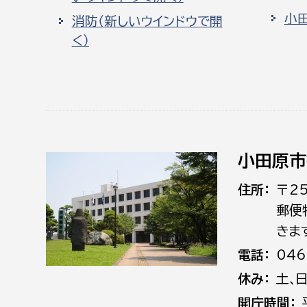
小
消防（新しいウインドウで開
く）
小田原市
住所
〒2
郵便
きま
電話
046
休み
土､
開庁時間