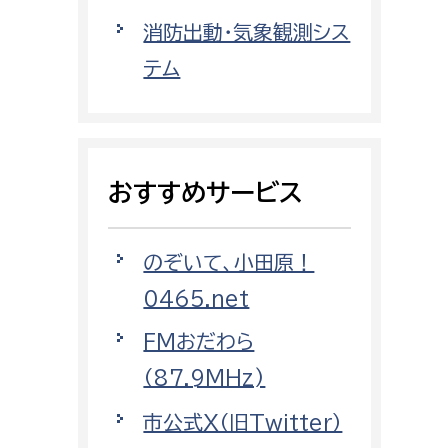
都市政策課
消防出動・気象観測シス
都市計画課
テム
地域交通課
建築指導課
開発審査課
おすすめサービス
ー
消防
のぞいて、小田原！
消防総務課
0465.net
課
予防課
FMおだわら
課
警防計画課
（87.9MHz)
救急課
市公式X（旧Twitter）
情報司令課