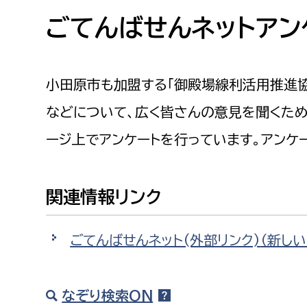
高校生・大学生など
ごてんばせんネットアン
若者
小田原市も加盟する「御殿場線利活用推進
妊産婦
市民部
防災部
などについて、広く皆さんの意見を聞くため
地域政策課
防災対
高齢者
ージ上でアンケートを行っています。アンケ
地域安全課
障がい者
人権・男女共同参画課
関連情報リンク
戸籍住民課
傷病者
ごてんばせんネット(外部リンク)
（新し
事業者
福祉健康部
子ども
なぞり検索ON
労働者