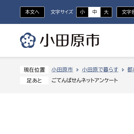
本文へ
文字サイズ
小
中
大
文字
いざというときに
対象者を選択
組織から探す
小田原市
小田原で暮らす
都
現在位置
ごてんばせんネットアンケート
足あと
部に属さない室
企画部
新生児・乳幼児
休日救急外来
防
秘書室
企画政
幼稚園児・保育園児
広報広聴室
財政課
コンプライアンス推進室
資産マ
小・中学生
デジタ