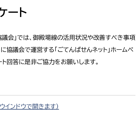
防災・安全
市税総務課
ケート
市民税課
福祉・健康
資産税課
協議会」では、御殿場線の活用状況や改善すべき事項
環境・エネルギー
文化部
に協議会で運営する「ごてんばせんネット」ホームペ
策課
文化政策課
地域経済
ート回答に是非ご協力をお願いします。
生涯学習課
都市基盤
文化財課
図書館
文化・生涯学習
スポーツ課
いウインドウで開きます）
小田原城総合管理事
市民活動・地域づくり
若者部
経済部
行政経営