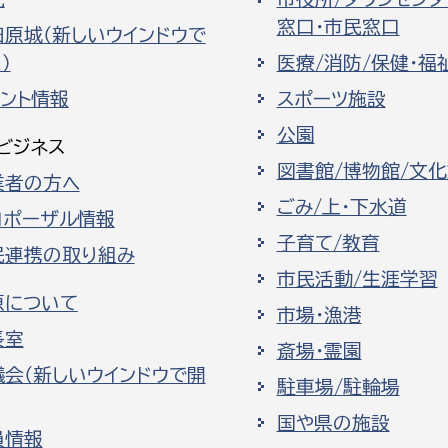
窓口・市民窓口
田原城（新しいウインドウで
）
医療/消防/保健・福
ベント情報
スポーツ施設
公園
ビジネス
図書館/博物館/文
業者の方へ
ごみ/上・下水道
ロポーザル情報
子育て/教育
民連携の取り組み
市民活動/生涯学習
原について
市場・漁港
長室
斎場・霊園
議会（新しいウインドウで開
駐車場/駐輪場
国や県の施設
員情報