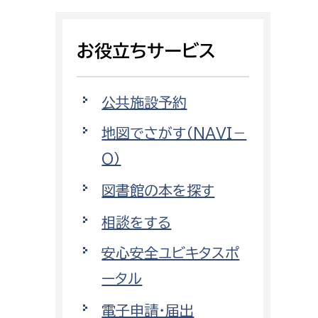
相談をしたい
お役立ちサービス
支払いをしたい
働きたい
環境部
公共施設予約
地図でさがす（NAVI－
環境政策課
遊びたい
O）
ゼロカーボン推進課
小田原のことを知りたい
環境保護課
図書館の本を探す
環境事業センター
相談をする
イベント・講座などに参加したい
安心安全ユビキタスポ
務所
まちづくりに関わりたい
ータル
都市部
電子申請・届出