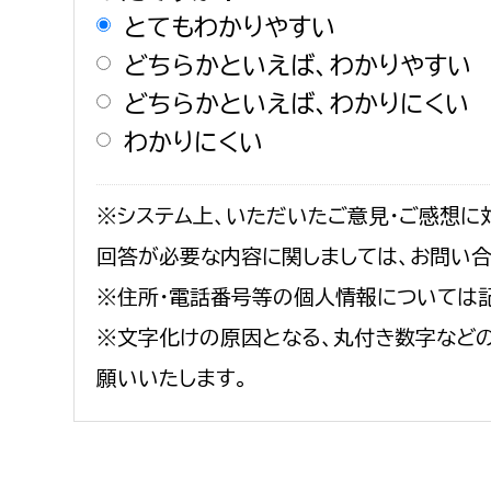
建築課
とてもわかりやすい
どちらかといえば、わかりやすい
どちらかといえば、わかりにくい
わかりにくい
上下水道局
教育部
経営総務課
教育総
※システム上、いただいたご意見・ご感想に
給排水業務課
保健給
回答が必要な内容に関しましては、お問い
水道整備課
教育指
※住所・電話番号等の個人情報については
下水道整備課
※文字化けの原因となる、丸付き数字など
浄水管理課
願いいたします。
農業委員会事務局
議会局
農業委員会事務局
議会総