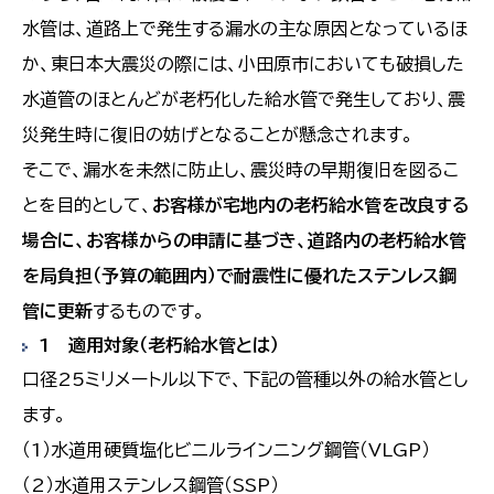
水管は、道路上で発生する漏水の主な原因となっているほ
か、東日本大震災の際には、小田原市においても破損した
水道管のほとんどが老朽化した給水管で発生しており、震
災発生時に復旧の妨げとなることが懸念されます。
そこで、漏水を未然に防止し、震災時の早期復旧を図るこ
とを目的として、
お客様が宅地内の老朽給水管を改良する
場合に、お客様からの申請に基づき、道路内の老朽給水管
を局負担（予算の範囲内）で耐震性に優れたステンレス鋼
管に更新
するものです。
1 適用対象（老朽給水管とは）
口径25ミリメートル以下で、下記の管種以外の給水管とし
ます。
（1）水道用硬質塩化ビニルラインニング鋼管（VLGP）
（2）水道用ステンレス鋼管（SSP）