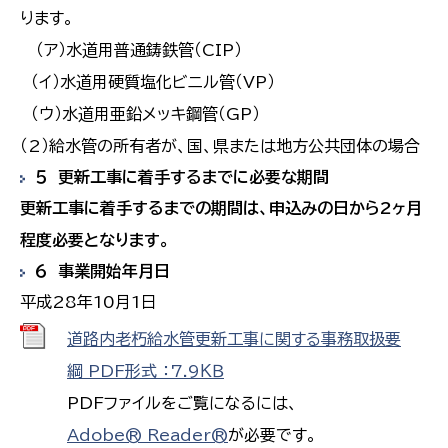
ります。
（ア）水道用普通鋳鉄管（CIP）
（イ）水道用硬質塩化ビニル管（VP）
（ウ）水道用亜鉛メッキ鋼管（GP）
（2）給水管の所有者が、国、県または地方公共団体の場合
５ 更新工事に着手するまでに必要な期間
更新工事に着手するまでの期間は、申込みの日から2ヶ月
程度必要となります。
６ 事業開始年月日
平成28年10月1日
道路内老朽給水管更新工事に関する事務取扱要
綱 PDF形式 ：7.9ＫＢ
PDFファイルをご覧になるには、
Adobe® Reader®
が必要です。