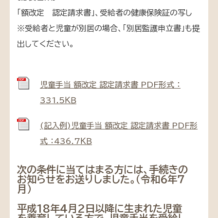
「額改定 認定請求書」、受給者の健康保険証の写し
※受給者と児童が別居の場合、「別居監護申立書」も提
出してください。
児童手当 額改定 認定請求書 PDF形式 ：
331.5ＫＢ
(記入例)児童手当 額改定 認定請求書 PDF形
式 ：436.7ＫＢ
次の条件に当てはまる方には、手続きの
お知らせをお送りしました。（令和６年７
月）
平成18年4月2日以降に生まれた児童
を養育している方で、児童手当を受給し