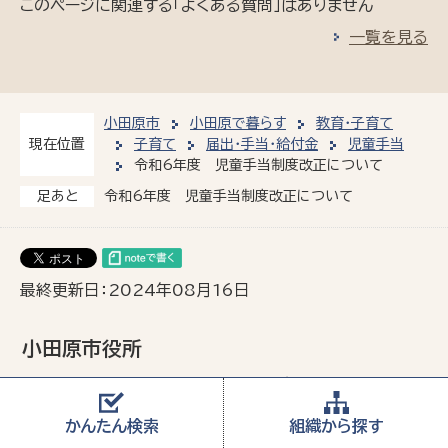
このページに関連する「よくある質問」はありません
一覧を見る
小田原市
小田原で暮らす
教育・子育て
子育て
届出・手当・給付金
児童手当
現在位置
令和6年度 児童手当制度改正について
令和6年度 児童手当制度改正について
足あと
最終更新日：2024年08月16日
小田原市役所
住所
〒250-8555 神奈川県小田原市荻窪300番地
郵便物は「〒250-8555 小田原市役所○○課（室）」
かんたん
検索
組織から
探す
で届きます）