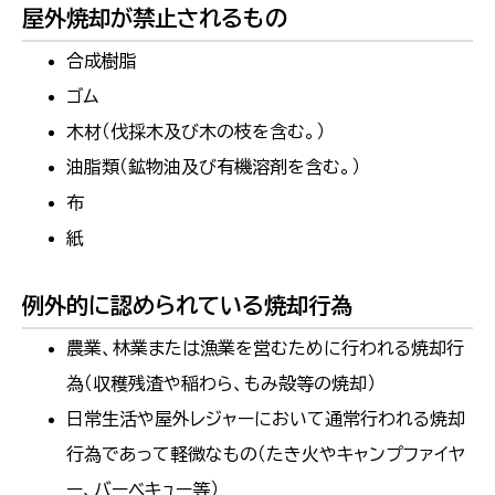
屋外焼却が禁止されるもの
合成樹脂
ゴム
木材（伐採木及び木の枝を含む。）
油脂類（鉱物油及び有機溶剤を含む。）
布
紙
例外的に認められている焼却行為
農業、林業または漁業を営むために行われる焼却行
為（収穫残渣や稲わら、もみ殻等の焼却）
日常生活や屋外レジャーにおいて通常行われる焼却
行為であって軽微なもの（たき火やキャンプファイヤ
ー、バーベキュー等）