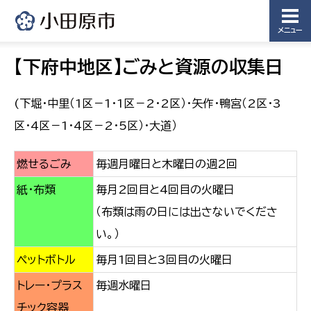
メニュー
【下府中地区】ごみと資源の収集日
(下堀・中里（1区－1・1区－2・2区）・矢作・鴨宮（2区・3
区・4区－1・4区－2・5区）・大道）
燃せるごみ
毎週月曜日と木曜日の週2回
紙・布類
毎月2回目と4回目の火曜日
（布類は雨の日には出さないでくださ
い。）
ペットボトル
毎月1回目と3回目の火曜日
トレー・プラス
毎週水曜日
チック容器